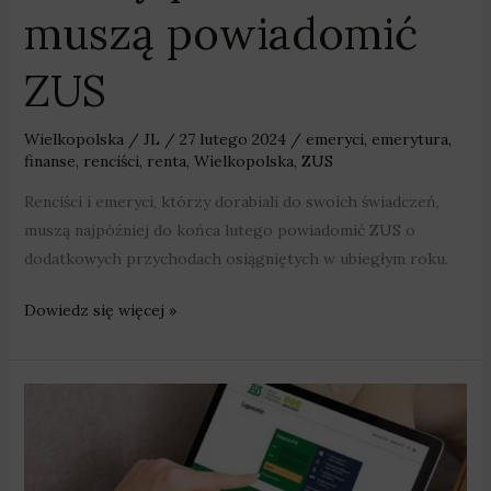
muszą powiadomić
ZUS
Wielkopolska
/
JL
/
27 lutego 2024
/
emeryci
,
emerytura
,
finanse
,
renciści
,
renta
,
Wielkopolska
,
ZUS
Renciści i emeryci, którzy dorabiali do swoich świadczeń,
muszą najpóźniej do końca lutego powiadomić ZUS o
dodatkowych przychodach osiągniętych w ubiegłym roku.
Dowiedz się więcej »
ZUS
zaprasza
na
cykl