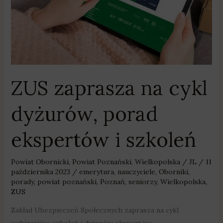
dyżurów,
porad
ekspertów
i
szkoleń
ZUS zaprasza na cykl
dyżurów, porad
ekspertów i szkoleń
Powiat Obornicki
,
Powiat Poznański
,
Wielkopolska
/
JL
/
11
października 2023
/
emerytura
,
nauczyciele
,
Oborniki
,
porady
,
powiat poznański
,
Poznań
,
seniorzy
,
Wielkopolska
,
ZUS
Zakład Ubezpieczeń Społecznych zaprasza na cykl
webinariów, szkoleń i dyżurów ekspertów