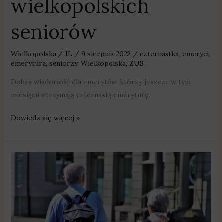
wielkopolskich
seniorów
Wielkopolska
/
JL
/
9 sierpnia 2022
/
czternastka
,
emeryci
,
emerytura
,
seniorzy
,
Wielkopolska
,
ZUS
Dobra wiadomość dla emerytów, którzy jeszcze w tym
miesiącu otrzymają czternastą emeryturę.
Dowiedz się więcej »
W
kwietniu
emeryci
i
renciści
dostaną