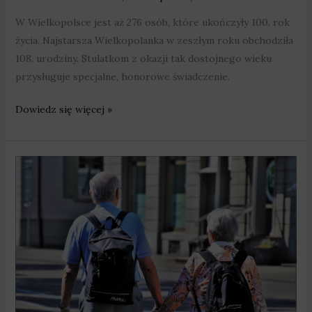
W Wielkopolsce jest aż 276 osób, które ukończyły 100. rok
życia. Najstarsza Wielkopolanka w zeszłym roku obchodziła
108. urodziny. Stulatkom z okazji tak dostojnego wieku
przysługuje specjalne, honorowe świadczenie.
Dowiedz się więcej »
Emerytura
do
OFE
czy
ZUS?