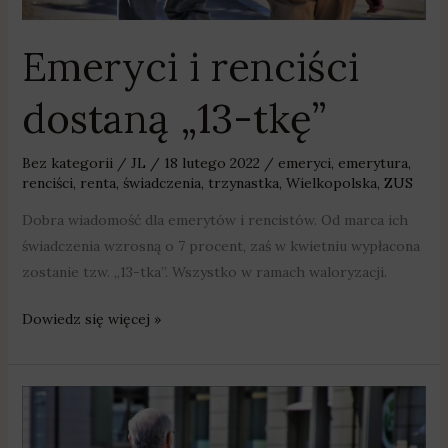
Emeryci i renciści
dostaną „13-tkę”
Bez kategorii
/
JL
/
18 lutego 2022
/
emeryci
,
emerytura
,
renciści
,
renta
,
świadczenia
,
trzynastka
,
Wielkopolska
,
ZUS
Dobra wiadomość dla emerytów i rencistów. Od marca ich
świadczenia wzrosną o 7 procent, zaś w kwietniu wypłacona
zostanie tzw. „13-tka”. Wszystko w ramach waloryzacji.
Dowiedz się więcej »
Będą
zwroty