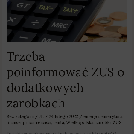
zarobkach
Trzeba
poinformować ZUS o
dodatkowych
zarobkach
Bez kategorii
/
JL
/
24 lutego 2022
/
emeryci
,
emerytura
,
finanse
,
praca
,
renciści
,
renta
,
Wielkopolska
,
zarobki
,
ZUS
Dorabiałeś w ubiegłym roku do emerytury lub renty? O