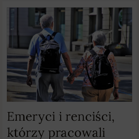
Emeryci
i
renciści,
którzy
pracowali
muszą
powiadomić
ZUS
Emeryci i renciści,
którzy pracowali