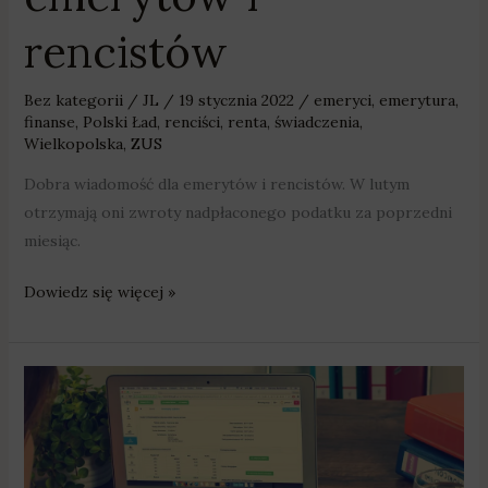
rencistów
Bez kategorii
/
JL
/
19 stycznia 2022
/
emeryci
,
emerytura
,
finanse
,
Polski Ład
,
renciści
,
renta
,
świadczenia
,
Wielkopolska
,
ZUS
Dobra wiadomość dla emerytów i rencistów. W lutym
otrzymają oni zwroty nadpłaconego podatku za poprzedni
miesiąc.
Dowiedz się więcej »
Pobierasz
podwójne
świadczenie
–