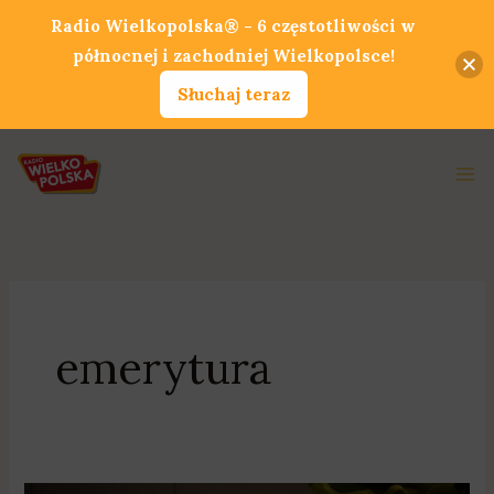
Przejdź
Radio Wielkopolska® - 6 częstotliwości w
do
północnej i zachodniej Wielkopolsce!
treści
Słuchaj teraz
Ma
Me
emerytura