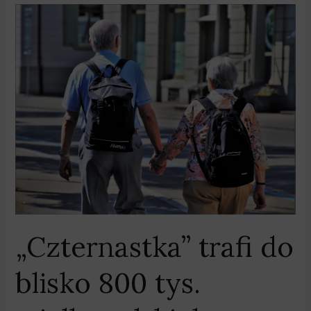
„Czternastka”
trafi
do
blisko
800
tys.
wielkopolskich
seniorów
„Czternastka” trafi do
blisko 800 tys.