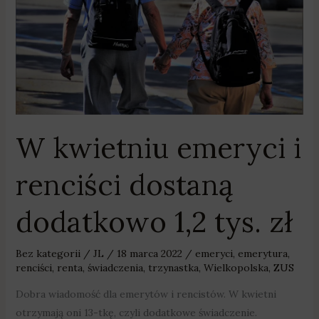
dodatkowo
1,2
tys.
zł
W kwietniu emeryci i
renciści dostaną
dodatkowo 1,2 tys. zł
Bez kategorii
/
JL
/
18 marca 2022
/
emeryci
,
emerytura
,
renciści
,
renta
,
świadczenia
,
trzynastka
,
Wielkopolska
,
ZUS
Dobra wiadomość dla emerytów i rencistów. W kwietni
otrzymają oni 13-tkę, czyli dodatkowe świadczenie.