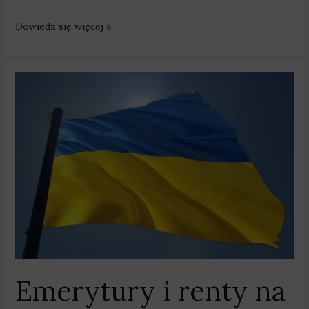
Dowiedz się więcej »
Emerytury
i
renty
na
Ukrainie
Emerytury i renty na