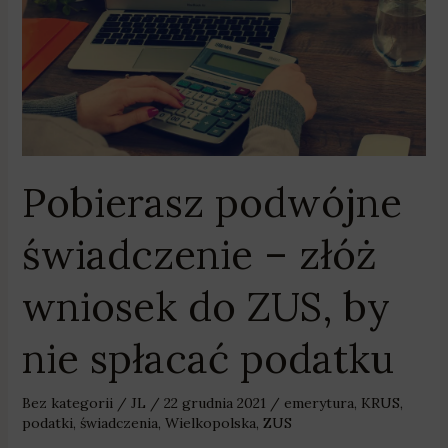
złóż
wniosek
do
ZUS,
by
nie
spłacać
podatku
Pobierasz podwójne
świadczenie – złóż
wniosek do ZUS, by
nie spłacać podatku
Bez kategorii
/
JL
/
22 grudnia 2021
/
emerytura
,
KRUS
,
podatki
,
świadczenia
,
Wielkopolska
,
ZUS