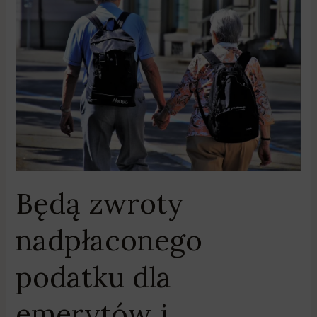
nadpłaconego
podatku
dla
emerytów
i
rencistów
Będą zwroty
nadpłaconego
podatku dla
emerytów i