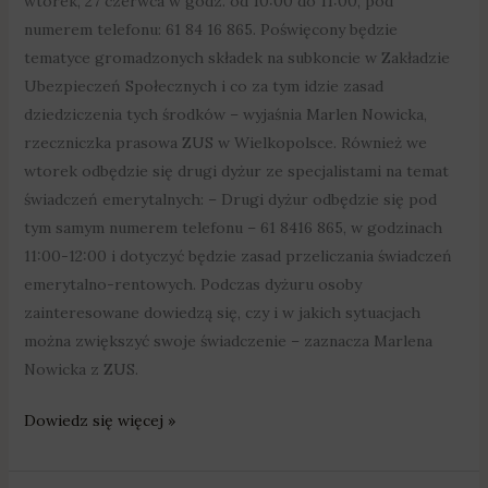
wtorek, 27 czerwca w godz. od 10:00 do 11:00, pod
numerem telefonu: 61 84 16 865. Poświęcony będzie
tematyce gromadzonych składek na subkoncie w Zakładzie
Ubezpieczeń Społecznych i co za tym idzie zasad
dziedziczenia tych środków – wyjaśnia Marlen Nowicka,
rzeczniczka prasowa ZUS w Wielkopolsce. Również we
wtorek odbędzie się drugi dyżur ze specjalistami na temat
świadczeń emerytalnych: – Drugi dyżur odbędzie się pod
tym samym numerem telefonu – 61 8416 865, w godzinach
11:00-12:00 i dotyczyć będzie zasad przeliczania świadczeń
emerytalno-rentowych. Podczas dyżuru osoby
zainteresowane dowiedzą się, czy i w jakich sytuacjach
można zwiększyć swoje świadczenie – zaznacza Marlena
Nowicka z ZUS.
Dowiedz się więcej »