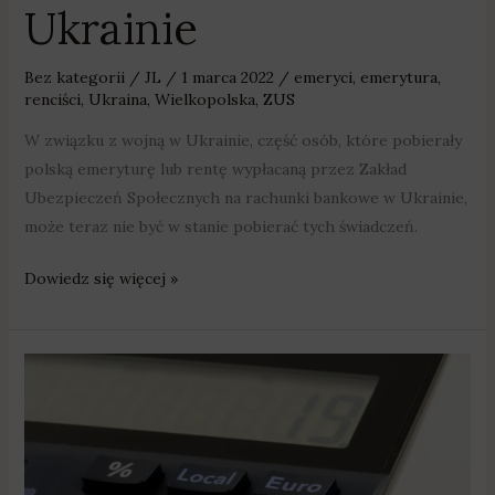
Ukrainie
Bez kategorii
/
JL
/
1 marca 2022
/
emeryci
,
emerytura
,
renciści
,
Ukraina
,
Wielkopolska
,
ZUS
W związku z wojną w Ukrainie, część osób, które pobierały
polską emeryturę lub rentę wypłacaną przez Zakład
Ubezpieczeń Społecznych na rachunki bankowe w Ukrainie,
może teraz nie być w stanie pobierać tych świadczeń.
Dowiedz się więcej »
Trzeba
poinformować
ZUS
o
dodatkowych