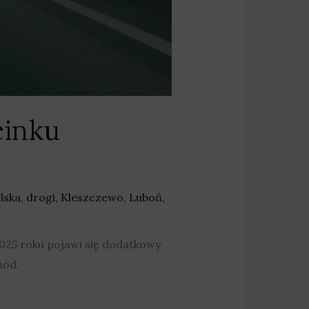
cinku
lska
,
drogi
,
Kleszczewo
,
Luboń
,
025 roku pojawi się dodatkowy
hód.