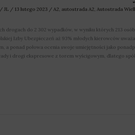
/
JL
/
13 lutego 2023
/
A2
,
autostrada A2
,
Autostrada Wiel
ch drogach do 2 302 wypadków, w wyniku których 213 osób 
olskiej Izby Ubezpieczeń aż 93% młodych kierowców uważa 
, a ponad połowa ocenia swoje umiejętności jako ponadpr
ady i drogi ekspresowe z torem wyścigowym, dlatego spó
.