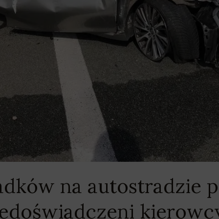
ków na autostradzie p
niedoświadczeni kierowc