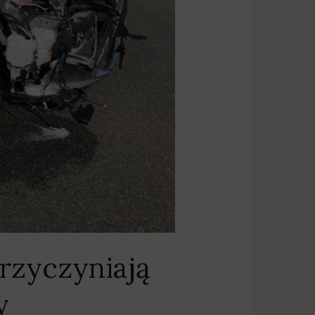
rzyczyniają
y