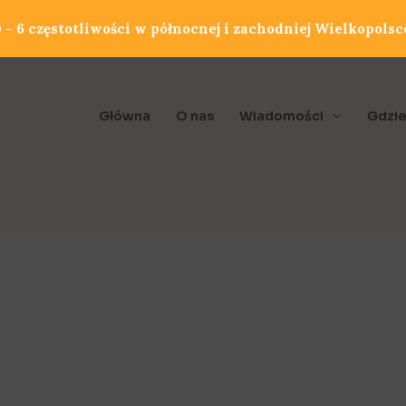
- 6 częstotliwości w północnej i zachodniej Wielkopolsc
Główna
O nas
Wiadomości
Gdzie