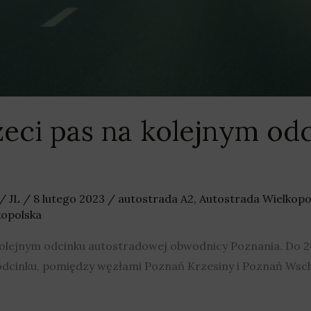
eci pas na kolejnym od
/
JL
/
8 lutego 2023
/
autostrada A2
,
Autostrada Wielkopo
kopolska
 kolejnym odcinku autostradowej obwodnicy Poznania. Do 2
odcinku, pomiędzy węzłami Poznań Krzesiny i Poznań Wsc