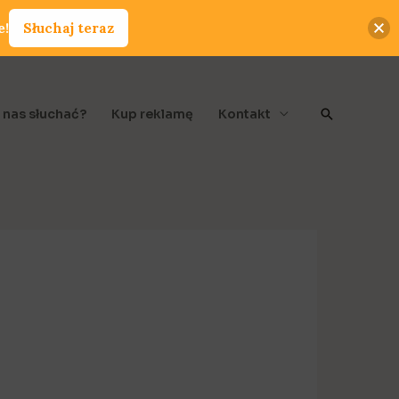
e!
Słuchaj teraz
Szukaj
 nas słuchać?
Kup reklamę
Kontakt