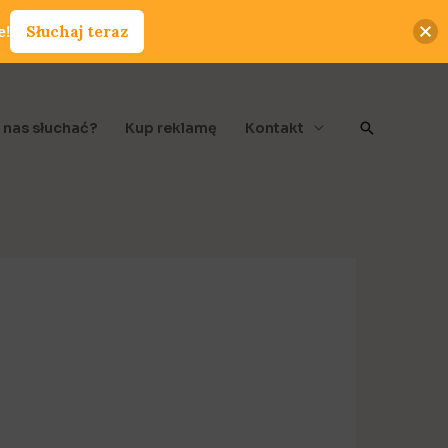
e!
Słuchaj teraz
Szukaj
 nas słuchać?
Kup reklamę
Kontakt