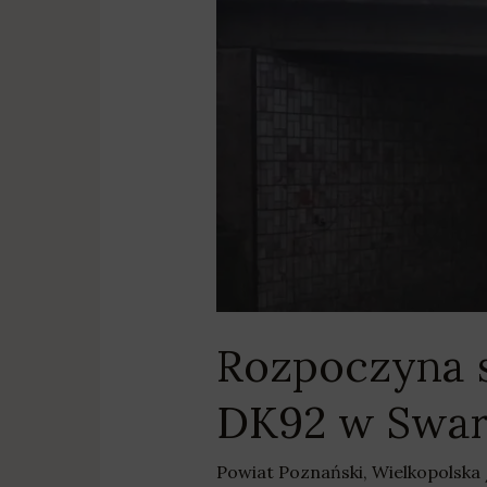
w
ciągu
DK92
w
Swarzędzu
[AKTUALIZACJA]
Rozpoczyna 
DK92 w Swar
Powiat Poznański
,
Wielkopolska