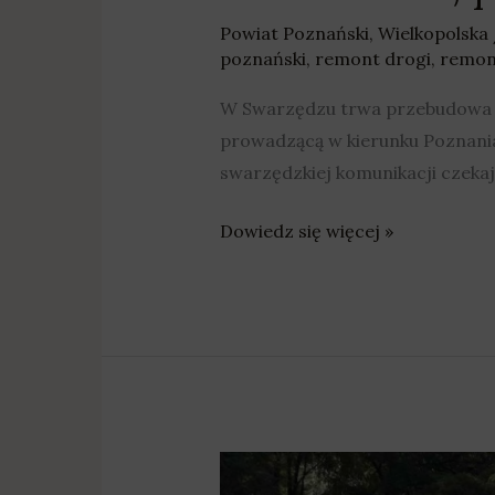
Powiat Poznański
,
Wielkopolska
poznański
,
remont drogi
,
remon
W Swarzędzu trwa przebudowa wi
prowadzącą w kierunku Poznania
swarzędzkiej komunikacji czekaj
Dowiedz się więcej »
Kolejne