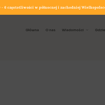
- 6 częstotliwości w północnej i zachodniej Wielkopolsc
Główna
O nas
Wiadomości
Gdzie