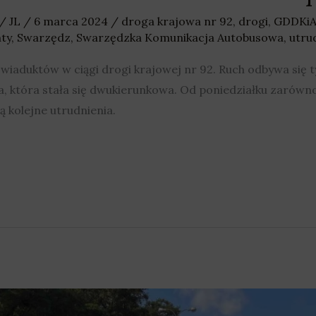
/
JL
/
6 marca 2024
/
droga krajowa nr 92
,
drogi
,
GDDKi
ty
,
Swarzędz
,
Swarzędzka Komunikacja Autobusowa
,
utru
aduktów w ciągi drogi krajowej nr 92. Ruch odbywa się ty
, która stała się dwukierunkowa. Od poniedziałku zarówno
ą kolejne utrudnienia.