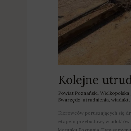
Kolejne utru
Powiat Poznański
,
Wielkopolska
Swarzędz
,
utrudnienia
,
wiadukt
,
Kierowców poruszających się dr
etapem przebudowy wiaduktów nad
kierunku Poznania. Tym samym 