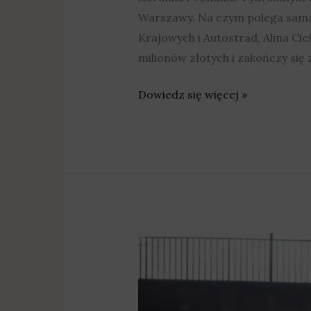
Warszawy. Na czym polega sama 
Krajowych i Autostrad, Alina Ci
milionów złotych i zakończy się 
Dowiedz się więcej »
Rozpoczyna
się
przebudowa
wiaduktów