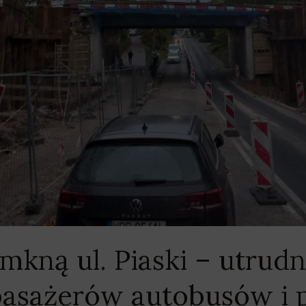
kną ul. Piaski – utrudn
asażerów autobusów i 