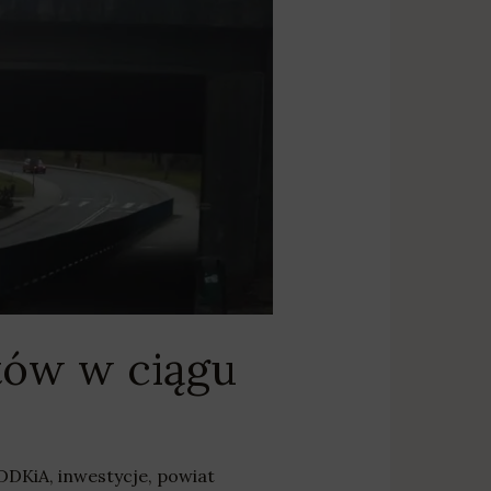
tów w ciągu
DDKiA
,
inwestycje
,
powiat