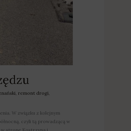
zędzu
znański
,
remont drogi
,
enia. W związku z kolejnym
ółnocną, czyli tą prowadzącą w
w stronę Kostrzyna i