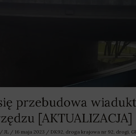
się przebudowa wiaduk
zędzu [AKTUALIZACJA]
/
JL
/
16 maja 2023
/
DK92
,
droga krajowa nr 92
,
drogi
,
G