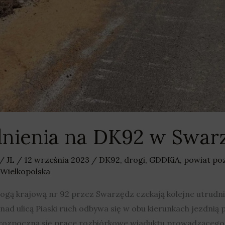
dnienia na DK92 w Swar
/
JL
/
12 września 2023
/
DK92
,
drogi
,
GDDKiA
,
powiat po
Wielkopolska
ogą krajową nr 92 przez Swarzędz czekają kolejne utrudni
 ulicą Piaski ruch odbywa się w obu kierunkach jezdnią p
rozpoczną się prace rozbiórkowe wiaduktu prowadzącego 