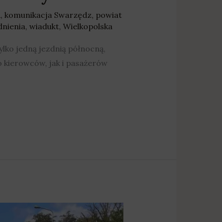
A
,
komunikacja Swarzędz
,
powiat
dnienia
,
wiadukt
,
Wielkopolska
lko jedną jezdnią północną,
 kierowców, jak i pasażerów