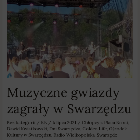
zagrały
w
Swarzędzu
Muzyczne gwiazdy
zagrały w Swarzędzu
Bez kategorii
/
KB
/
5 lipca 2021
/
Chłopcy z Placu Broni
,
Dawid Kwiatkowski
,
Dni Swarzędza
,
Golden Life
,
Ośrodek
Kultury w Swarzędzu
,
Radio Wielkopolska
,
Swarzędz