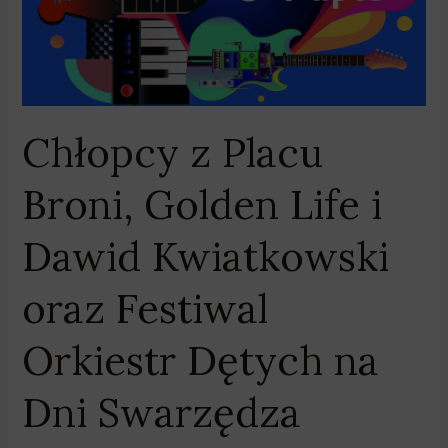
Dawid
Kwiatkowski
oraz
Festiwal
Orkiestr
Chłopcy z Placu
Dętych
na
Broni, Golden Life i
Dni
Swarzędza
Dawid Kwiatkowski
oraz Festiwal
Orkiestr Dętych na
Dni Swarzędza