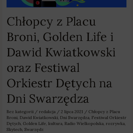
Festiwal
Orkiestr
Chłopcy z Placu
Dętych
na
Broni, Golden Life i
Dni
Swarzędza
Dawid Kwiatkowski
oraz Festiwal
Orkiestr Dętych na
Dni Swarzędza
Bez kategorii
/
redakcja
/
2 lipca 2021
/
Chłopcy z Placu
Broni
,
Dawid Kwiatkowski
,
Dni Swarzędza
,
Festiwal Orkiestr
Dętych
,
Golden Life
,
kultura
,
Radio Wielkopolska
,
rozrywka
,
Skytech
,
Swarzędz