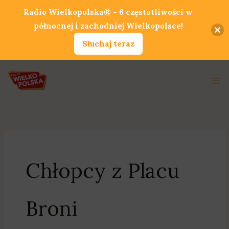
Przejdź
Radio Wielkopolska® - 6 częstotliwości w
do
północnej i zachodniej Wielkopolsce!
treści
Słuchaj teraz
Ma
Me
Chłopcy z Placu
Broni