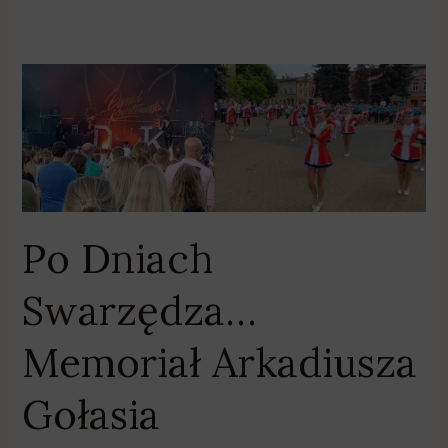
Po
Dniach
Swarzędza…
Memoriał
Arkadiusza
Gołasia
Po Dniach
Swarzędza…
Memoriał Arkadiusza
Gołasia