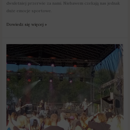
dwuletniej przerwie za nami. Niebawem czekają nas jednak
duże emocje sportowe.
Dowiedz się więcej »
Muzyczne
gwiazdy
zagrały
w
Swarzędzu