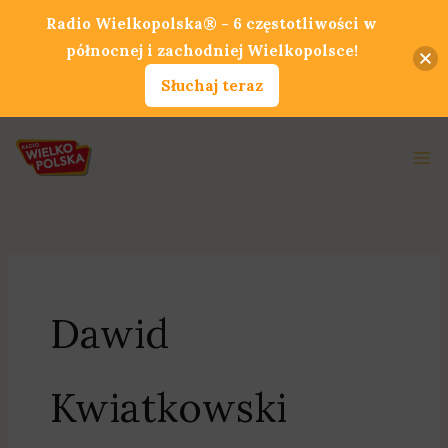
Przejdź
Radio Wielkopolska® - 6 częstotliwości w
do
północnej i zachodniej Wielkopolsce!
treści
Słuchaj teraz
Ma
Me
Dawid
Kwiatkowski