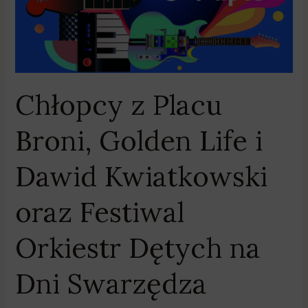
Dawid
Kwiatkowski
oraz
Festiwal
Orkiestr
Chłopcy z Placu
Dętych
na
Broni, Golden Life i
Dni
Swarzędza
Dawid Kwiatkowski
oraz Festiwal
Orkiestr Dętych na
Dni Swarzędza