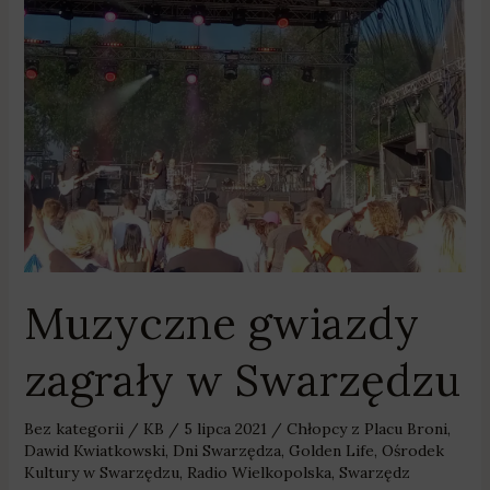
zagrały
w
Swarzędzu
Muzyczne gwiazdy
zagrały w Swarzędzu
Bez kategorii
/
KB
/
5 lipca 2021
/
Chłopcy z Placu Broni
,
Dawid Kwiatkowski
,
Dni Swarzędza
,
Golden Life
,
Ośrodek
Kultury w Swarzędzu
,
Radio Wielkopolska
,
Swarzędz