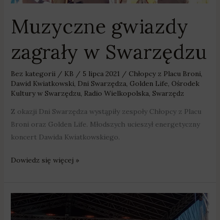
Muzyczne gwiazdy
zagrały w Swarzędzu
Bez kategorii
/
KB
/
5 lipca 2021
/
Chłopcy z Placu Broni
,
Dawid Kwiatkowski
,
Dni Swarzędza
,
Golden Life
,
Ośrodek
Kultury w Swarzędzu
,
Radio Wielkopolska
,
Swarzędz
Z okazji Dni Swarzędza wystąpiły zespoły Chłopcy z Placu
Broni oraz Golden Life. Młodszych ucieszył energetyczny
koncert Dawida Kwiatkowskiego.
Dowiedz się więcej »
Muzyczne
gwiazdy