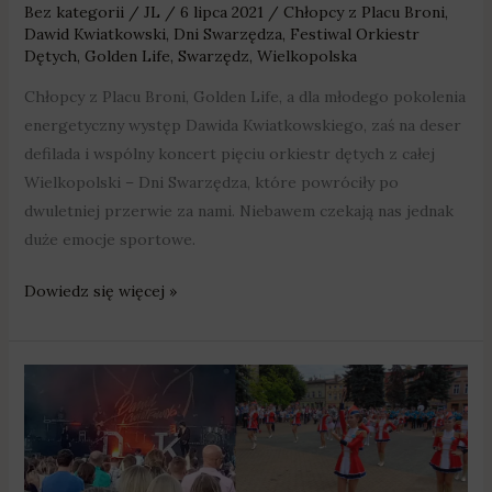
Bez kategorii
/
JL
/
6 lipca 2021
/
Chłopcy z Placu Broni
,
Dawid Kwiatkowski
,
Dni Swarzędza
,
Festiwal Orkiestr
Dętych
,
Golden Life
,
Swarzędz
,
Wielkopolska
Chłopcy z Placu Broni, Golden Life, a dla młodego pokolenia
energetyczny występ Dawida Kwiatkowskiego, zaś na deser
defilada i wspólny koncert pięciu orkiestr dętych z całej
Wielkopolski – Dni Swarzędza, które powróciły po
dwuletniej przerwie za nami. Niebawem czekają nas jednak
duże emocje sportowe.
Dowiedz się więcej »
Po
Dniach
Swarzędza…
Memoriał
Arkadiusza