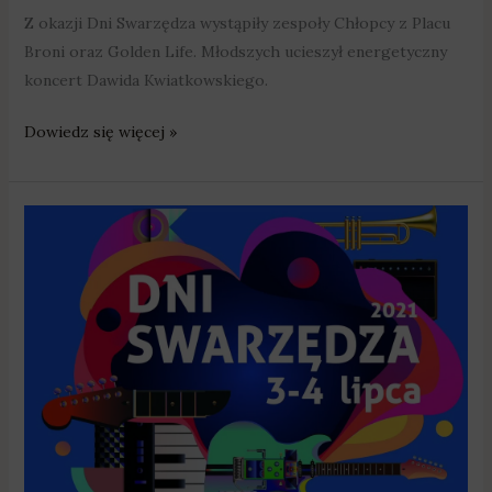
Z okazji Dni Swarzędza wystąpiły zespoły Chłopcy z Placu
Broni oraz Golden Life. Młodszych ucieszył energetyczny
koncert Dawida Kwiatkowskiego.
Dowiedz się więcej »
Chłopcy
z
Placu
Broni,
Golden
Life
i
Dawid
Kwiatkowski
oraz