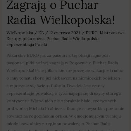
Zagrają o Puchar
Zagrają
o
Radia Wielkopolska!
Puchar
Radia
Wielkopolska!
Wielkopolska
/
KB
/
12 czerwca 2024
/
EURO
,
Mistrzostwa
Europy
,
piłka nożna
,
Puchar Radia Wielkopolska
,
reprezentacja Polski
Piłkarskie EURO już za pasem i z tej okazji najmłodsi
pasjonaci piłki nożnej zagrają w Rogoźnie o Puchar Radia
Wielkopolska! Iście piłkarskie rozpoczęcie wakacji – trudno
o inny temat, skoro już niebawem na niemieckich boiskach
rozpocznie się święto futbolu. Dwadzieścia cztery
reprezentacje powalczą o tytuł najlepszej drużyny starego
kontynentu. Wśród nich nie zabraknie biało-czerwonych
pod wodzą Michała Probierza. Emocje na wysokim poziomie
również na rogozińskim orliku. W emocjonującym turnieju
młodzi zawodnicy z regionu powalczą o Puchar Radia