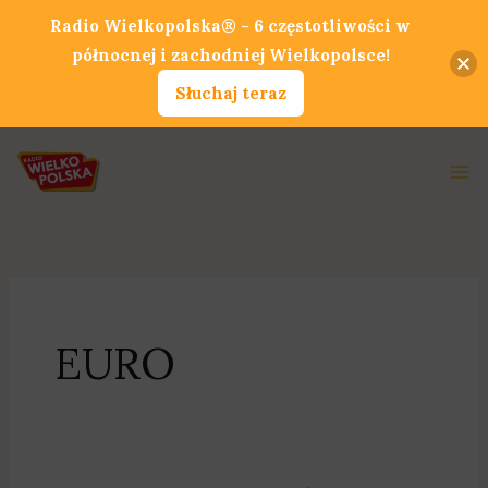
Przejdź
Radio Wielkopolska® - 6 częstotliwości w
do
północnej i zachodniej Wielkopolsce!
treści
Słuchaj teraz
Ma
Me
EURO