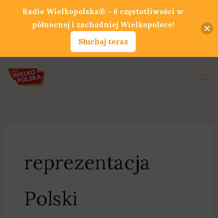
Przejdź
Radio Wielkopolska® - 6 częstotliwości w
do
północnej i zachodniej Wielkopolsce!
treści
Słuchaj teraz
Ma
Me
reprezentacja
Polski