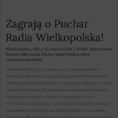
Zagrają o Puchar
Zagrają
o
Radia Wielkopolska!
Puchar
Radia
Wielkopolska!
Wielkopolska
/
KB
/
12 czerwca 2024
/
EURO
,
Mistrzostwa
Europy
,
piłka nożna
,
Puchar Radia Wielkopolska
,
reprezentacja Polski
Piłkarskie EURO już za pasem i z tej okazji najmłodsi
pasjonaci piłki nożnej zagrają w Rogoźnie o Puchar Radia
Wielkopolska! Iście piłkarskie rozpoczęcie wakacji – trudno
o inny temat, skoro już niebawem na niemieckich boiskach
rozpocznie się święto futbolu. Dwadzieścia cztery
reprezentacje powalczą o tytuł najlepszej drużyny starego
kontynentu. Wśród nich nie zabraknie biało-czerwonych
pod wodzą Michała Probierza. Emocje na wysokim poziomie