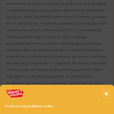
zostawienie wolnej przestrzeni na podparcie przedramion,
co zapobiega zmęczeniu podczas długich sesji. Dodatkowe
akcesoria, takie jak głośniki, mikrofon czy kamera, powinny
być rozmieszczone w sposób niekolidujący z podstawowym
zestawem urządzeń peryferyjnych. Tworzenie idealnego
setupu gamingowego to proces, który wymaga
uwzględnienia wielu czynników i dokładnego planowania.
Właściwie dobrane biurko gamingowe stanowi fundament
komfortowej i efektywnej przestrzeni do grania, wpływając
nie tylko na przyjemność z rozgrywki, ale również na nasze
zdrowie podczas długich sesji przed komputerem. Warto
poświęcić czas na dokładną analizę swoich potrzeb i
możliwości, aby stworzyć stanowisko, które będzie służyć
nam przez długie lata. Pamiętajmy, że inwestycja w wysokiej
jakości meble i akcesoria gamingowe to nie tylko kwestia
wygody, ale również bezpieczeństwa i higieny podczas
Ta strona używa plików cookie.
wielogodzinnego korzystania z komputera. ARTYKUŁ