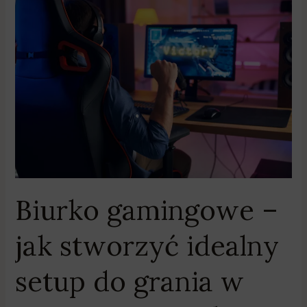
Biurko
gamingowe
–
jak
stworzyć
idealny
setup
do
grania
w
najnowsze
tytuły?
Biurko gamingowe –
jak stworzyć idealny
setup do grania w