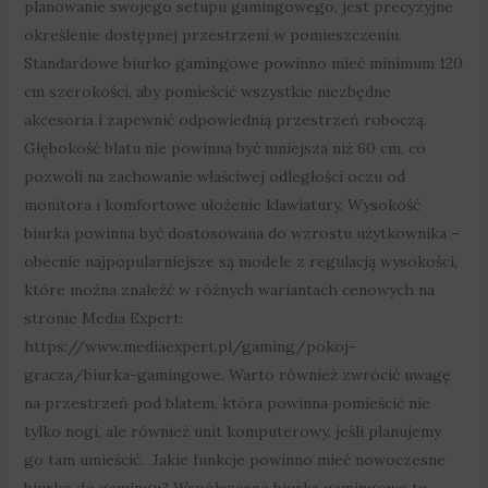
planowanie swojego setupu gamingowego, jest precyzyjne
określenie dostępnej przestrzeni w pomieszczeniu.
Standardowe biurko gamingowe powinno mieć minimum 120
cm szerokości, aby pomieścić wszystkie niezbędne
akcesoria i zapewnić odpowiednią przestrzeń roboczą.
Głębokość blatu nie powinna być mniejsza niż 60 cm, co
pozwoli na zachowanie właściwej odległości oczu od
monitora i komfortowe ułożenie klawiatury. Wysokość
biurka powinna być dostosowana do wzrostu użytkownika –
obecnie najpopularniejsze są modele z regulacją wysokości,
które można znaleźć w różnych wariantach cenowych na
stronie Media Expert:
https://www.mediaexpert.pl/gaming/pokoj-
gracza/biurka-gamingowe. Warto również zwrócić uwagę
na przestrzeń pod blatem, która powinna pomieścić nie
tylko nogi, ale również unit komputerowy, jeśli planujemy
go tam umieścić. Jakie funkcje powinno mieć nowoczesne
biurko do gamingu? Współczesne biurka gamingowe to