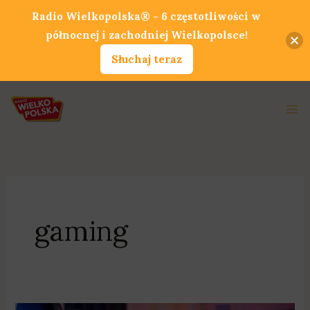
Przejdź
Radio Wielkopolska® - 6 częstotliwości w
do
północnej i zachodniej Wielkopolsce!
treści
Słuchaj teraz
Ma
Me
gaming