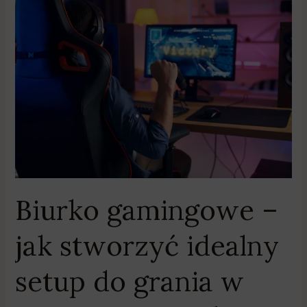
Biurko
gamingowe
–
jak
stworzyć
idealny
setup
do
grania
w
najnowsze
tytuły?
Biurko gamingowe –
jak stworzyć idealny
setup do grania w