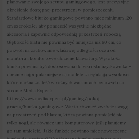
planowanie swojego setupu gamingowego, jest precyzyjne
określenie dostępnej przestrzeni w pomieszczeniu.
Standardowe biurko gamingowe powinno mieć minimum 120
cm szerokości, aby pomieścić wszystkie niezbędne
akcesoria i zapewnić odpowiednią przestrzeń roboczą.
Głębokość blatu nie powinna być mniejsza niż 60 cm, co
pozwoli na zachowanie właściwej odległości oczu od
monitora i komfortowe ułożenie klawiatury. Wysokość
biurka powinna być dostosowana do wzrostu użytkownika –
obecnie najpopularniejsze są modele z regulacją wysokości,
które można znaleźć w różnych wariantach cenowych na
stronie Media Expert:
https://www.mediaexpert.pl/gaming/pokoj-
gracza/biurka-gamingowe. Warto również zwrócić uwagę
na przestrzeń pod blatem, która powinna pomieścić nie
tylko nogi, ale również unit komputerowy, jeśli planujemy
go tam umieścić. Jakie funkcje powinno mieć nowoczesne
biurko do gamingu? Współczesne biurka gamingowe to