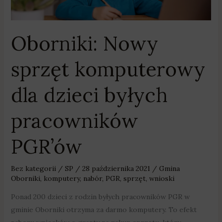
dla
dzieci
byłych
Oborniki: Nowy
pracowników
PGR’ów
sprzęt komputerowy
dla dzieci byłych
pracowników
PGR’ów
Bez kategorii
/
SP
/
28 października 2021
/
Gmina
Oborniki
,
komputery
,
nabór
,
PGR
,
sprzęt
,
wnioski
Ponad 200 dzieci z rodzin byłych pracowników PGR w
gminie Oborniki otrzyma za darmo komputery. To efekt