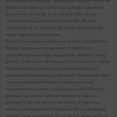
uszkodzenia mechaniczne. Zmiana dysku na nowy wpływa na
szybsze ładowanie się i otwieranie aplikacji, zapisywanie
danych oraz ich odczyt. Poza tym dyski SSD oferują
znacznie większą pojemność niż stare SSD. Możesz
zdecydować się 1,2, a nawet 4 TB pamięci. Modele godne
uwagi znajdziesz pod adresem
https://www.komputronik.pl/search-filter/857/dyski-ssd.
Wymień podstawowe komponenty W niektórych
przypadkach pecety mają zintegrowane elementy z kartą
główną. Grafika, karta dźwiękowa, czy też sieciowa w takich
konfiguracjach są zazwyczaj przystosowane do pracy
biurowej i niezbyt wymagających zadań. Dlatego, jeśli zależy
Ci na przyspieszeniu Twojego komputera, możesz
zainwestować w nowsze i wydajniejsze modele. Na rynku
dostępne są zarówno karty do montażu we wnętrzu
komputera, jak i tak zewnętrzne modele. Dzięki temu
możesz spersonalizować Twój sprzęt tak by, jak najlepiej
spełniał Twoje oczekiwania. Na co zwrócić uwagę podczas