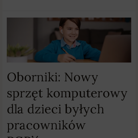
Oborniki:
Nowy
sprzęt
komputerowy
dla
dzieci
byłych
Oborniki: Nowy
pracowników
PGR’ów
sprzęt komputerowy
dla dzieci byłych
pracowników