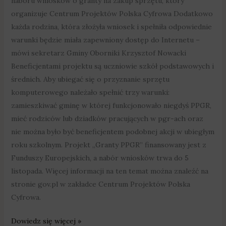
naboru wniosków o granty na zakup sprzętu, który
organizuje Centrum Projektów Polska Cyfrowa Dodatkowo
każda rodzina, która złożyła wniosek i spełniła odpowiednie
warunki będzie miała zapewniony dostęp do Internetu –
mówi sekretarz Gminy Oborniki Krzysztof Nowacki
Beneficjentami projektu są uczniowie szkół podstawowych i
średnich. Aby ubiegać się o przyznanie sprzętu
komputerowego należało spełnić trzy warunki:
zamieszkiwać gminę w której funkcjonowało niegdyś PPGR,
mieć rodziców lub dziadków pracujących w pgr-ach oraz
nie można było być beneficjentem podobnej akcji w ubiegłym
roku szkolnym. Projekt „Granty PPGR” finansowany jest z
Funduszy Europejskich, a nabór wniosków trwa do 5
listopada. Więcej informacji na ten temat można znaleźć na
stronie gov.pl w zakładce Centrum Projektów Polska
Cyfrowa.
Dowiedz się więcej »