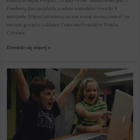
roku szkolnym. Projekt „Granty PPGR” finansowany jest z
Funduszy Europejskich, a nabór wniosków trwa do 5
listopada. Więcej informacji na ten temat można znaleźć na
stronie gov.pl w zakładce Centrum Projektów Polska
Cyfrowa.
Dowiedz się więcej »
Gminy
zakupiły
komputery
dla
uczniów
do
lekcji
on-
line