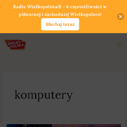
Przejdź
Radio Wielkopolska® - 6 częstotliwości w
do
północnej i zachodniej Wielkopolsce!
treści
Słuchaj teraz
Ma
Me
komputery