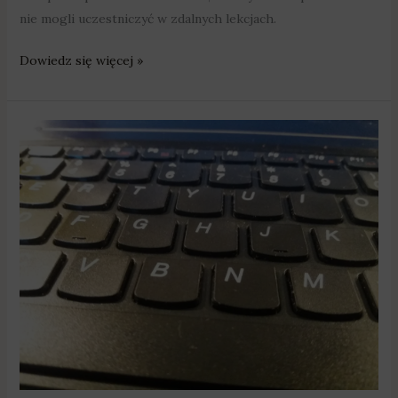
nie mogli uczestniczyć w zdalnych lekcjach.
Dowiedz się więcej »
Swarzędz
zakupił
komputery
dla
uczniów