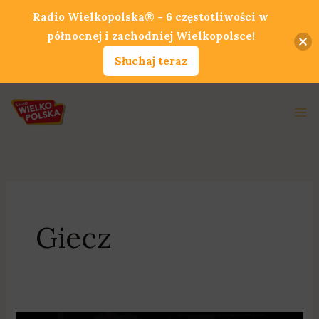
Przejdź
Radio Wielkopolska® - 6 częstotliwości w
do
północnej i zachodniej Wielkopolsce!
treści
Słuchaj teraz
Ma
Me
Giecz