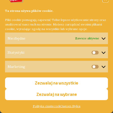
sprzed tysiąca lat. Znajdziemy tam fundamenty palatium
oraz częściowo zrekonstruowanej ściany nawy kościoła
Ta strona używa plików cookie.
grodowego. Na szczycie wału grodziska znajduje się
Pliki cookie pomagają zapewnić Tobie lepsze użytkowanie strony oraz
dzwonnica z dzwonem pochodzącym z 1515 roku.
analizować nasz ruch na stronie. Możesz zarządzać swoimi plikami
cookie, wyrażając zgodę na wszystkie lub wybrane opcje.
Dowiedz się więcej »
Niezbędne
Zawsze aktywne
Statystyki
Statysty
Marketing
Copyright © 2026 Radio Wielkopolska®
Marketi
Polityka Prywatności
Zezwalaj na wszystkie
Polityka Cookies
Nadawca
Zezwalaj na wybrane
Polityka ciasteczek
Custom Styles