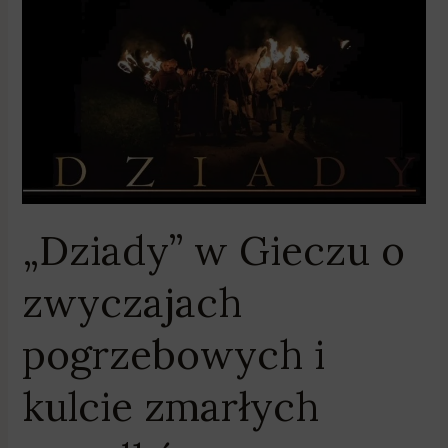
„Dziady”
w
Gieczu
o
zwyczajach
pogrzebowych
i
kulcie
zmarłych
„Dziady” w Gieczu o
przodków
zwyczajach
pogrzebowych i
kulcie zmarłych