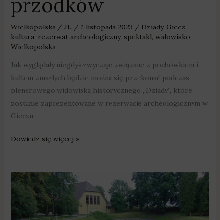
przodków
Wielkopolska
/
JL
/
2 listopada 2023
/
Dziady
,
Giecz
,
kultura
,
rezerwat archeologiczny
,
spektakl
,
widowisko
,
Wielkopolska
Jak wyglądały niegdyś zwyczaje związane z pochówkiem i
kultem zmarłych będzie można się przekonać podczas
plenerowego widowiska historycznego „Dziady”, które
zostanie zaprezentowane w rezerwacie archeologicznym w
Gieczu.
Dowiedz się więcej »
Gród
z
ok.
865