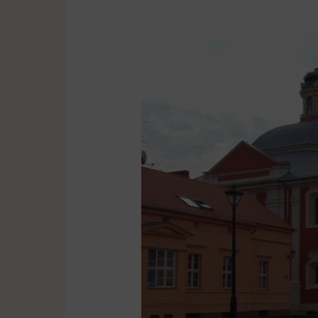
Gościł
tutaj
cesarz
Napoleon
Bonaparte