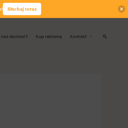
e!
Słuchaj teraz
Szukaj
 nas słuchać?
Kup reklamę
Kontakt