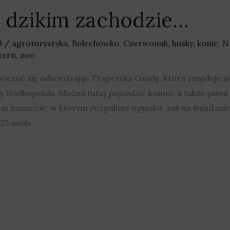
a dzikim zachodzie…
0
/
agroturystyka
,
Bolechówko
,
Czerwonak
,
husky
,
konie
,
N
tern
,
zoo
oczuć się odwiedzając Traperska Osadę, która znajduje się
cy Wielkopolski. Można tutaj pojeździć konno, a także psim
im namiocie, w którym rozpalimy ognisko, zaś na śniadani
 25 osób.