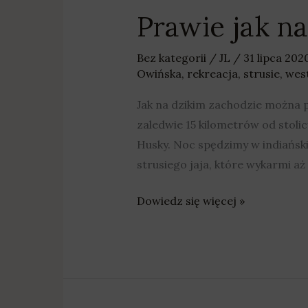
Prawie jak n
Bez kategorii
/
JL
/
31 lipca 202
Owińska
,
rekreacja
,
strusie
,
wes
Jak na dzikim zachodzie można p
zaledwie 15 kilometrów od stoli
Husky. Noc spędzimy w indiańsk
strusiego jaja, które wykarmi aż
Dowiedz się więcej »