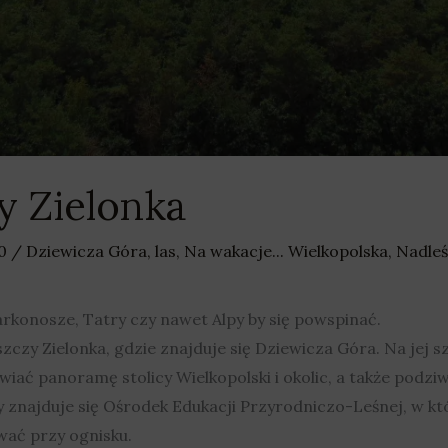
y Zielonka
20
/
Dziewicza Góra
,
las
,
Na wakacje... Wielkopolska
,
Nadle
rkonosze, Tatry czy nawet Alpy by się powspinać.
czy Zielonka, gdzie znajduje się Dziewicza Góra. Na jej sz
iać panoramę stolicy Wielkopolski i okolic, a także podzi
y znajduje się Ośrodek Edukacji Przyrodniczo-Leśnej, w k
ować przy ognisku.