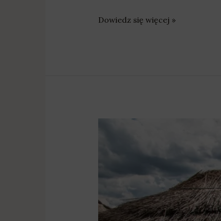
Dowiedz się więcej »
Na
plażę
pod
palmami