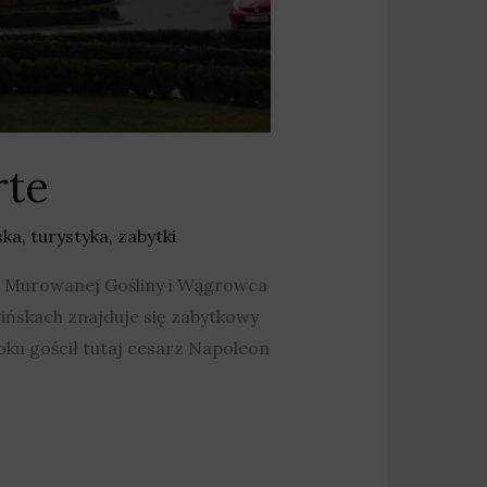
rte
ska
,
turystyka
,
zabytki
do Murowanej Gośliny i Wągrowca
wińskach znajduje się zabytkowy
oku gościł tutaj cesarz Napoleon