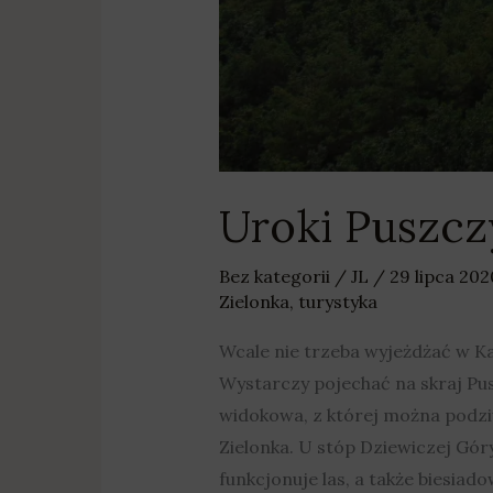
Uroki Puszcz
Bez kategorii
/
JL
/
29 lipca 20
Zielonka
,
turystyka
Wcale nie trzeba wyjeżdżać w Ka
Wystarczy pojechać na skraj Pusz
widokowa, z której można podziw
Zielonka. U stóp Dziewiczej Gór
funkcjonuje las, a także biesiad