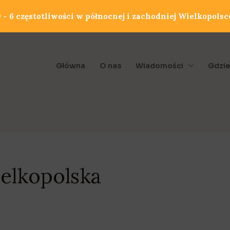
- 6 częstotliwości w północnej i zachodniej Wielkopolsc
Główna
O nas
Wiadomości
Gdzie
elkopolska