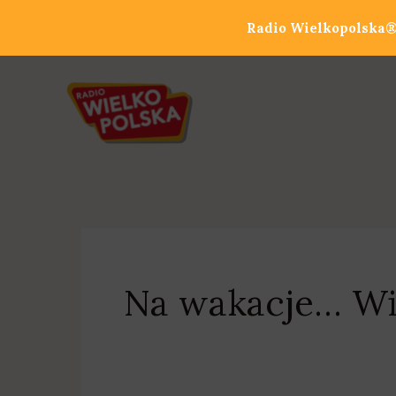
Przejdź
Radio Wielkopolska® 
do
treści
Na wakacje… Wi