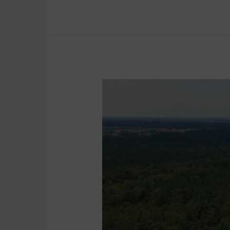
Uroki
Puszczy
Zielonka