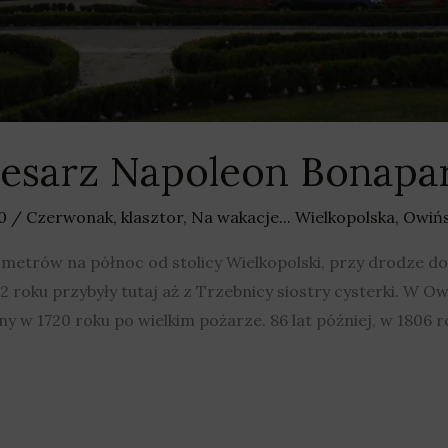
 cesarz Napoleon Bonapa
20
/
Czerwonak
,
klasztor
,
Na wakacje... Wielkopolska
,
Owiń
ometrów na północ od stolicy Wielkopolski, przy drodze 
2 roku przybyły tutaj aż z Trzebnicy siostry cysterki. W O
y w 1720 roku po wielkim pożarze. 86 lat później, w 1806 r