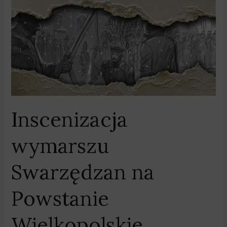
Inscenizacja
wymarszu
Swarzędzan
na
Powstanie
Wielkopolskie
Inscenizacja
wymarszu
Swarzędzan na
Powstanie
Wielkopolskie