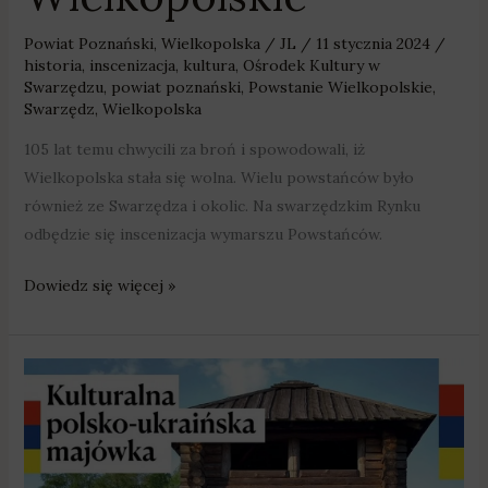
Powiat Poznański
,
Wielkopolska
/
JL
/
11 stycznia 2024
/
historia
,
inscenizacja
,
kultura
,
Ośrodek Kultury w
Swarzędzu
,
powiat poznański
,
Powstanie Wielkopolskie
,
Swarzędz
,
Wielkopolska
105 lat temu chwycili za broń i spowodowali, iż
Wielkopolska stała się wolna. Wielu powstańców było
również ze Swarzędza i okolic. Na swarzędzkim Rynku
odbędzie się inscenizacja wymarszu Powstańców.
Dowiedz się więcej »
Piknik
z
wojami