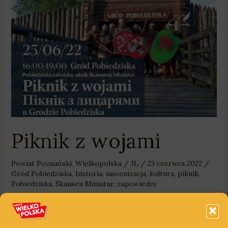
Piknik z wojami
Powiat Poznański
,
Wielkopolska
/
JL
/
23 czerwca 2022
/
Gród Pobiedziska
,
historia
,
inscenizacja
,
kultura
,
piknik
,
Pobiedziska
,
Skansen Miniatur
,
zapowiedzi
Pokaz wojów, możliwość skorzystania z maszyn
oblężniczych i drewnianej karuzeli, a także wspólne ognisko