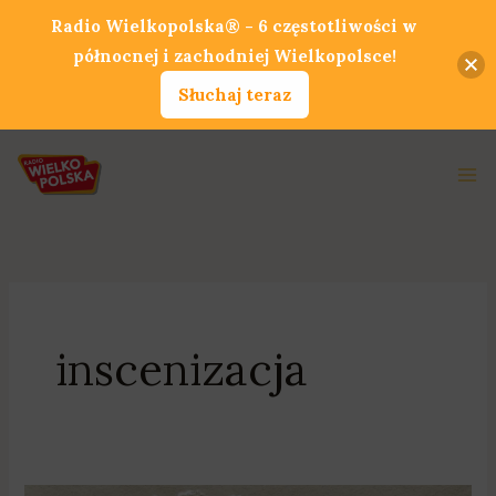
Przejdź
Radio Wielkopolska® - 6 częstotliwości w
do
północnej i zachodniej Wielkopolsce!
treści
Słuchaj teraz
Ma
Me
inscenizacja