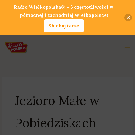
Przejdź
Radio Wielkopolska® - 6 częstotliwości w
do
północnej i zachodniej Wielkopolsce!
treści
Słuchaj teraz
Ma
Me
Jezioro Małe w
Pobiedziskach