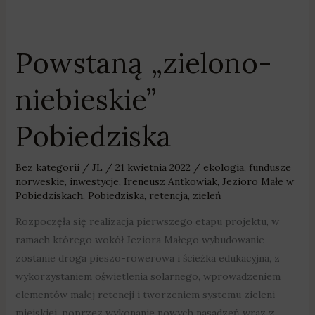
Powstaną „zielono-
Powstaną
„zielono-
niebieskie”
niebieskie”
Pobiedziska
Pobiedziska
Bez kategorii
/
JL
/
21 kwietnia 2022
/
ekologia
,
fundusze
norweskie
,
inwestycje
,
Ireneusz Antkowiak
,
Jezioro Małe w
Pobiedziskach
,
Pobiedziska
,
retencja
,
zieleń
Rozpoczęła się realizacja pierwszego etapu projektu, w
ramach którego wokół Jeziora Małego wybudowanie
zostanie droga pieszo-rowerowa i ścieżka edukacyjna, z
wykorzystaniem oświetlenia solarnego, wprowadzeniem
elementów małej retencji i tworzeniem systemu zieleni
miejskiej, poprzez wykonanie nowych nasadzeń wraz z