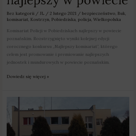
Bez kategorii
/
JL
/
2 lutego 2021
/
bezpieczeństwo
,
Buk
,
komisariat
,
Kostrzyn
,
Pobiedziska
,
policja
,
Wielkopolska
Komisariat Policji w Pobiedziskach najlepszy w powiecie
poznańskim. Rozstrzygnięto wyniki kolejnej edycji
corocznego konkursu „Najlepszy komisariat”, którego
celem jest promowanie i premiowanie najlepszych
jednostek i mundurowych w powiecie poznańskim.
Dowiedz się więcej »
Komisariat
Policji
w
Pobiedziskach
najlepszy