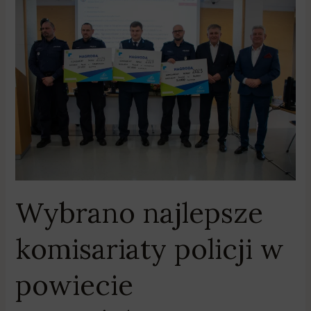
Wybrano
najlepsze
komisariaty
policji
w
powiecie
poznańskim
Wybrano najlepsze
komisariaty policji w
powiecie