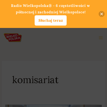
Przejdź
Radio Wielkopolska® - 6 częstotliwości w
do
północnej i zachodniej Wielkopolsce!
treści
Słuchaj teraz
Ma
Me
komisariat