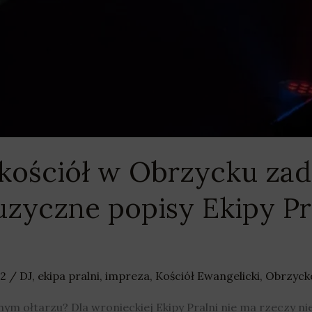
kościół w Obrzycku zad
zyczne popisy Ekipy Pra
22
/
DJ
,
ekipa pralni
,
impreza
,
Kościół Ewangelicki
,
Obrzyck
m ołtarzu? Dla wronieckiej Ekipy Pralni nie ma rzeczy n