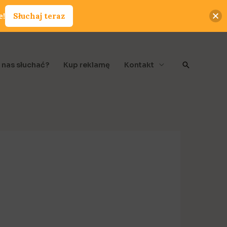
e!
Słuchaj teraz
Szukaj
 nas słuchać?
Kup reklamę
Kontakt