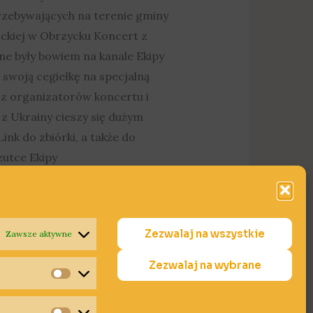
rzebywających na terenie gminy
ckiej w Obrzycku Koncert z
ne były bowiem na kanale Ekipy
 swoją cegiełkę na specjalną
 z organizatorów koncertu i
 z Ukrainy cieszy się dużym
ink do zbiórki, a także do
zutce Ekipy
Zezwalaj na wszystkie
Zawsze aktywne
Zezwalaj na wybrane
Statystyki