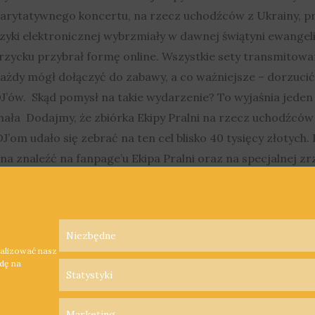
harytatywnego koncertu, na rzecz uchodźców z Ukrainy, p
yki elektronicznej wybrzmiały w dawnej świątyni ewangeli
zycku przybrał formę online. Wszystkie sety transmitowa
każdy mógł dołączyć do zabawy, a co ważniejsze – dorzucić
J’ów. Skąd pomysł na takie wydarzenie? To wyjaśnia jeden
chała Dodajmy, że zbiórka Ekipy Pralni na rzecz uchodźców
om udało się zebrać na ten cel blisko 40 tysięcy złotych. L
a znaleźć na fanpage’u Ekipa Pralni oraz na specjalnej zr
Niezbędne
nalizować nasz
odę na
Statystyki
Marketing