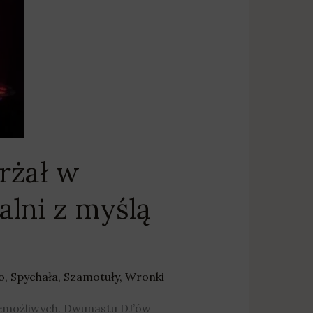
rżał w
lni z myślą
o
,
Spychała
,
Szamotuły
,
Wronki
iemożliwych. Dwunastu DJ’ów