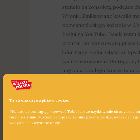
stanęło za konsoletą podczas c
Wronki. Zmiksowane kawałki muz
poewangelickiego kościoła w Obr
Pralni na YouTube. Dzięki temu 
zrzutkę, zorganizowaną przez D
lider Ekipy Pralni Sebastian Spy
zainteresowaniem. Do tej pory DJ’
nagrania z całego koncertu możn
Dowiedz się więcej »
Ta strona używa plików cookie.
Pliki cookie pomagają zapewnić Tobie lepsze użytkowanie strony oraz a
ruch na stronie. Możesz zarządzać swoimi plikami cookie, wyrażając zg
wszystkie lub wybrane opcje.