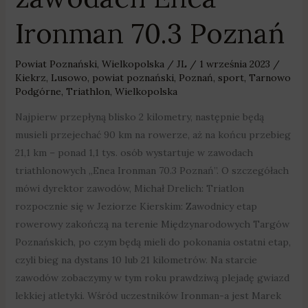
Ironman 70.3 Poznań
Powiat Poznański
,
Wielkopolska
/
JL
/
1 września 2023
/
Kiekrz
,
Lusowo
,
powiat poznański
,
Poznań
,
sport
,
Tarnowo
Podgórne
,
Triathlon
,
Wielkopolska
Najpierw przepłyną blisko 2 kilometry, następnie będą
musieli przejechać 90 km na rowerze, aż na końcu przebieg
21,1 km – ponad 1,1 tys. osób wystartuje w zawodach
triathlonowych „Enea Ironman 70.3 Poznań”. O szczegółach
mówi dyrektor zawodów, Michał Drelich: Triatlon
rozpocznie się w Jeziorze Kierskim: Zawodnicy etap
rowerowy zakończą na terenie Międzynarodowych Targów
Poznańskich, po czym będą mieli do pokonania ostatni etap,
czyli bieg na dystans 10 lub 21 kilometrów. Na starcie
zawodów zobaczymy w tym roku prawdziwą plejadę gwiazd
lekkiej atletyki. Wśród uczestników Ironman-a jest Marek