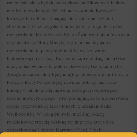
razem cała akcja będzie zadedykowana Nikosiowi i Jankowi –
młodym mieszkańcom Wiardunek w gminie Ryczywół,
którzy od urodzenia zmagają się z wieloma ciężkimi
chorobami . O szczegółach mówi jeden z organizatorów
ryczywolskiej Mocy Muzyki Benon Świderski Jak mówią sami
organizatorzy Mocy Muzyki, tegoroczna edycja tej
ryczywolskiej imprezy będzie obfitować w wiele
fantastycznych atrakcji. Na scenie zaprezentują się artyści
muzyki disco-dance, kapele rockowe czy też lokalni DJ’e.
Spragnieni adrenaliny będą mogli przelecieć się motolotnią.
Podczas Mocy Muzyki będą również pokazy mistrzów
Europy w aikido a całą imprezę wzbogaci rozpoczęcie
sezonu motocyklowego. Przypomnijmy, że to nie pierwsza
edycja ryczywolskiej Mocy Muzyki z udziałem Radia
Wielkopolska. W ubiegłym roku mieliśmy okazję
relacjonować trzecią odsłonę tej imprezy, która była
zadedykowana 3-letniej Martynce Kubiś. Dzięki