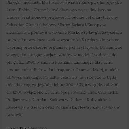
Plawgo, medalista Mistrzostw Świata i Europy, olimpijczyk z
Aten i Pekinu. Co może być dla niego najtrudniejsze na
trasie? Triathlonowi przyświecać będzie cel charytatywny.
Sebastian Chmara, halowy Mistrz Świata i Europy w
siedmioboju postawił wyzwanie Markowi Plawgo. Zwycięzca
pojedynku przekaże czek w wysokości 5 tysięcy złotych na
wybraną przez siebie organizację charytatywną: Dodajmy, że
w związku z organizacją zawodów w niedzielę od rana do
ok. godz. 18:00 w samym Poznaniu zamknięta dla ruchu
zostanie ulica Bukowska i fragment Grunwaldzkiej, a także
ul. Wyspiańskiego. Ponadto czasowo nieprzejezdne będą
odcinki dróg wojewódzkich nr 306 i 307, a w godz. od 7:00
do 12:00 wyłączone z ruchu będą również ulice: Chojnicka,
Podjazdowa, Kierska i Sadowa w Kiekrzu, Kobylnicka i
Lusowska w Sadach oraz Poznańska, Nowa i Zakrzewska w
Lusowie.
Dowiedz się więcej »