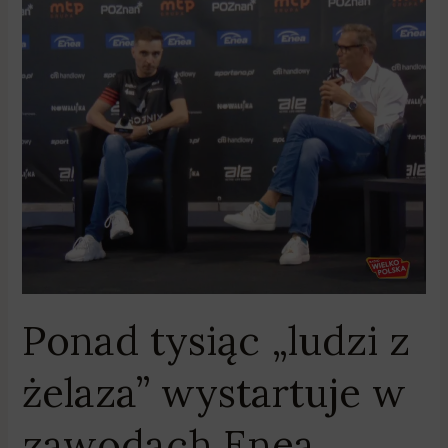
Ponad
tysiąc
„ludzi
z
żelaza”
wystartuje
w
zawodach
Enea
Ironman
70.3
Poznań
Ponad tysiąc „ludzi z
żelaza” wystartuje w
zawodach Enea