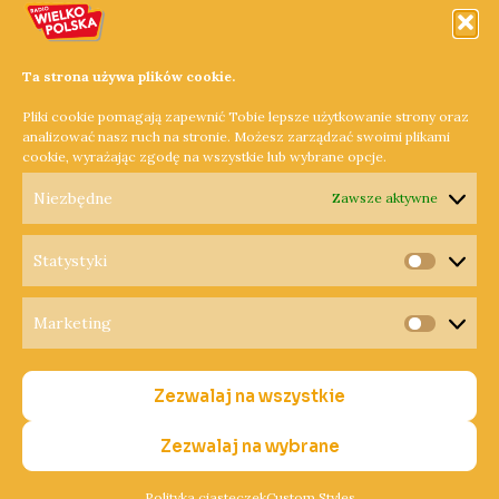
mieszkańcom Ryczywołu i okolic oraz wsparciu
dobroczyńców udało się wówczas zebrać na rzecz
chorującej dziewczynki ponad 43 tysiące złotych. A jak
Ta strona używa plików cookie.
będzie w tym roku? IV edycja Mocy Muzyki już 10 czerwca o
Pliki cookie pomagają zapewnić Tobie lepsze użytkowanie strony oraz
11 na polanie przy ulicy Leśnej Ryczywole
analizować nasz ruch na stronie. Możesz zarządzać swoimi plikami
cookie, wyrażając zgodę na wszystkie lub wybrane opcje.
Dowiedz się więcej »
Niezbędne
Zawsze aktywne
Statystyki
Statysty
Marketing
Copyright © 2026 Radio Wielkopolska®
Marketi
Polityka Prywatności
Zezwalaj na wszystkie
Polityka Cookies
Nadawca
Zezwalaj na wybrane
Polityka ciasteczek
Custom Styles