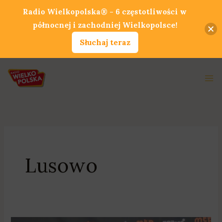
Przejdź
Radio Wielkopolska® - 6 częstotliwości w
do
północnej i zachodniej Wielkopolsce!
treści
Słuchaj teraz
Ma
Me
Lusowo