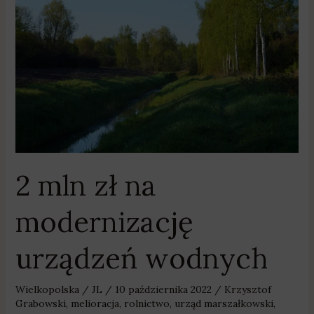
2
mln
zł
na
modernizację
urządzeń
wodnych
2 mln zł na
modernizację
urządzeń wodnych
Wielkopolska
/
JL
/
10 października 2022
/
Krzysztof
Grabowski
,
melioracja
,
rolnictwo
,
urząd marszałkowski
,