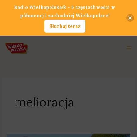
Przejdź
Radio Wielkopolska® - 6 częstotliwości w
do
północnej i zachodniej Wielkopolsce!
treści
Słuchaj teraz
Ma
Me
melioracja