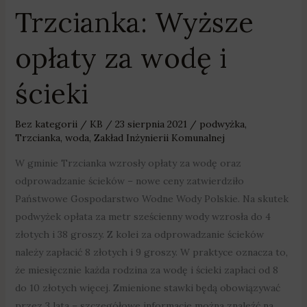
Trzcianka: Wyższe
Trzcianka:
Wyższe
opłaty za wodę i
opłaty
za
ścieki
wodę
i
ścieki
Bez kategorii
/
KB
/
23 sierpnia 2021
/
podwyżka
,
Trzcianka
,
woda
,
Zakład Inżynierii Komunalnej
W gminie Trzcianka wzrosły opłaty za wodę oraz
odprowadzanie ścieków – nowe ceny zatwierdziło
Państwowe Gospodarstwo Wodne Wody Polskie. Na skutek
podwyżek opłata za metr sześcienny wody wzrosła do 4
złotych i 38 groszy. Z kolei za odprowadzanie ścieków
należy zapłacić 8 złotych i 9 groszy. W praktyce oznacza to,
że miesięcznie każda rodzina za wodę i ścieki zapłaci od 8
do 10 złotych więcej. Zmienione stawki będą obowiązywać
przez 3 lata – szczegółowe informacje można znaleźć na