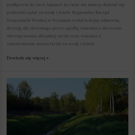
podłączeni do sieci Aquanet na razie nie muszą obawiać się
podwyżki opłat za wodę i ścieki. Regionalny Zarząd
Gospodarki Wodnej w Poznaniu wydał kolejną odmowną
decyzję dla złożonego przez spółkę wniosku o skrócenie
obowiązywania aktualnej taryfy oraz wniosku o
zatwierdzenie nowej taryfy za wodę i ścieki.
Dowiedz się więcej »
2
mln
zł
na
modernizację
urządzeń
wodnych