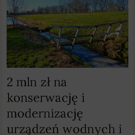
mln
zł
na
konserwację
i
modernizację
urządzeń
wodnych
i
melioracyjnych
2 mln zł na
konserwację i
modernizację
urządzeń wodnych i