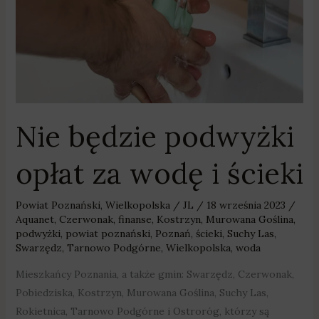
wodę
i
ścieki
Nie będzie podwyżki
opłat za wodę i ścieki
Powiat Poznański
,
Wielkopolska
/
JL
/
18 września 2023
/
Aquanet
,
Czerwonak
,
finanse
,
Kostrzyn
,
Murowana Goślina
,
podwyżki
,
powiat poznański
,
Poznań
,
ścieki
,
Suchy Las
,
Swarzędz
,
Tarnowo Podgórne
,
Wielkopolska
,
woda
Mieszkańcy Poznania, a także gmin: Swarzędz, Czerwonak,
Pobiedziska, Kostrzyn, Murowana Goślina, Suchy Las,
Rokietnica, Tarnowo Podgórne i Ostroróg, którzy są