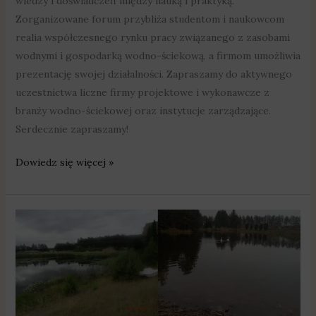
wiedzy i doświadczeń między nauką i praktyką.
Zorganizowane forum przybliża studentom i naukowcom
realia współczesnego rynku pracy związanego z zasobami
wodnymi i gospodarką wodno-ściekową, a firmom umożliwia
prezentację swojej działalności. Zapraszamy do aktywnego
uczestnictwa liczne firmy projektowe i wykonawcze z
branży wodno-ściekowej oraz instytucje zarządzające.
Serdecznie zapraszamy!
Dowiedz się więcej »
Ponad
2,1
mln
zł
na
zbiorniki