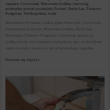
Aquanet
,
Czerwonak
,
Murowana Goślina
,
ostroróg
,
podwyżka
,
powiat poznański
,
Poznań
,
Suchy Las
,
Tarnowo
Podgórne
,
Wielkopolska
,
woda
Mieszkańcy Poznania, a także gmin: Swarzędz, Czerwonak,
Pobiedziska, Kostrzyn, Murowana Goślina, Suchy Las,
Rokietnica, Tarnowo Podgórne i Ostroróg, którzy są
podłączeni do sieci Aquanet muszą liczyć się z podwyżkami
opłat za wodę i ścieki, i to już od przyszłego tygodnia.
Dowiedz się więcej »
Nie
będzie
podwyżki
opłat
za