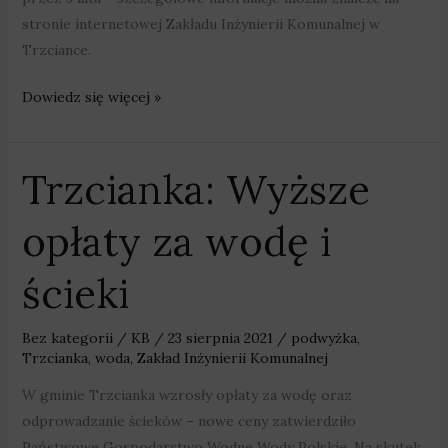
stronie internetowej Zakładu Inżynierii Komunalnej w
Trzciance.
Dowiedz się więcej »
Trzcianka: Wyższe
Trzcianka:
Wyższe
opłaty za wodę i
opłaty
za
ścieki
wodę
i
ścieki
Bez kategorii
/
KB
/
23 sierpnia 2021
/
podwyżka
,
Trzcianka
,
woda
,
Zakład Inżynierii Komunalnej
W gminie Trzcianka wzrosły opłaty za wodę oraz
odprowadzanie ścieków – nowe ceny zatwierdziło
Państwowe Gospodarstwo Wodne Wody Polskie. Na skutek