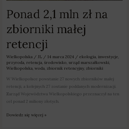
małej
Ponad 2,1 mln zł na
retencji
zbiorniki małej
retencji
Wielkopolska
/
JL
/
14 marca 2024
/
ekologia
,
inwestycje
,
przyroda
,
retencja
,
środowisko
,
urząd marszałkowski
,
Wielkopolska
,
woda
,
zbiornik retencyjny
,
zbiorniki
W Wielkopolsce powstanie 27 nowych zbiorników małej
retencji, a kolejnych 27 zostanie poddanych modernizacji.
Zarząd Województwa Wielkopolskiego przeznaczył na ten
cel ponad 2 miliony złotych.
Dowiedz się więcej »