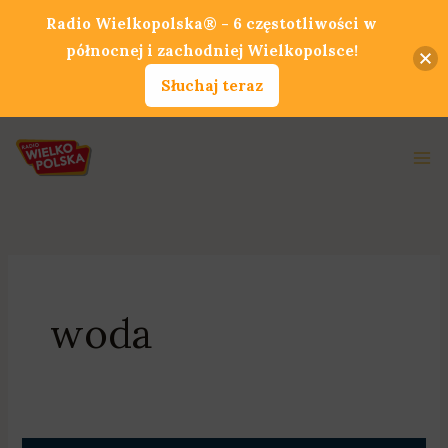
Przejdź
Radio Wielkopolska® - 6 częstotliwości w
do
północnej i zachodniej Wielkopolsce!
treści
Słuchaj teraz
Ma
Me
woda