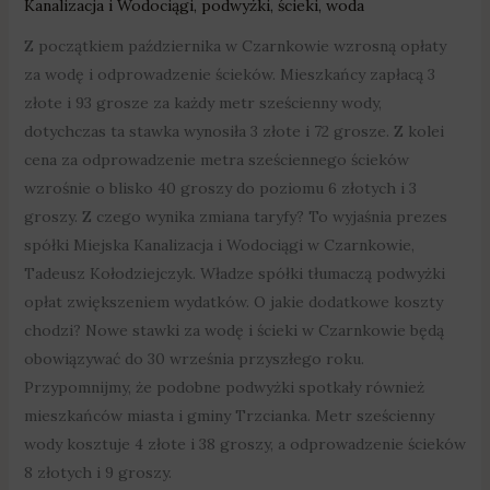
Kanalizacja i Wodociągi
,
podwyżki
,
ścieki
,
woda
Z początkiem października w Czarnkowie wzrosną opłaty
za wodę i odprowadzenie ścieków. Mieszkańcy zapłacą 3
złote i 93 grosze za każdy metr sześcienny wody,
dotychczas ta stawka wynosiła 3 złote i 72 grosze. Z kolei
cena za odprowadzenie metra sześciennego ścieków
wzrośnie o blisko 40 groszy do poziomu 6 złotych i 3
groszy. Z czego wynika zmiana taryfy? To wyjaśnia prezes
spółki Miejska Kanalizacja i Wodociągi w Czarnkowie,
Tadeusz Kołodziejczyk. Władze spółki tłumaczą podwyżki
opłat zwiększeniem wydatków. O jakie dodatkowe koszty
chodzi? Nowe stawki za wodę i ścieki w Czarnkowie będą
obowiązywać do 30 września przyszłego roku.
Przypomnijmy, że podobne podwyżki spotkały również
mieszkańców miasta i gminy Trzcianka. Metr sześcienny
wody kosztuje 4 złote i 38 groszy, a odprowadzenie ścieków
8 złotych i 9 groszy.