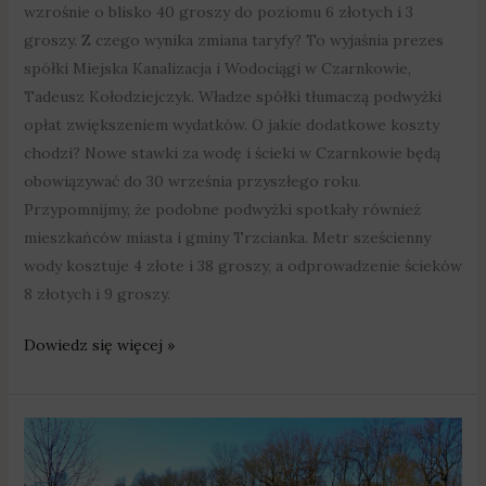
wzrośnie o blisko 40 groszy do poziomu 6 złotych i 3
groszy. Z czego wynika zmiana taryfy? To wyjaśnia prezes
spółki Miejska Kanalizacja i Wodociągi w Czarnkowie,
Tadeusz Kołodziejczyk. Władze spółki tłumaczą podwyżki
opłat zwiększeniem wydatków. O jakie dodatkowe koszty
chodzi? Nowe stawki za wodę i ścieki w Czarnkowie będą
obowiązywać do 30 września przyszłego roku.
Przypomnijmy, że podobne podwyżki spotkały również
mieszkańców miasta i gminy Trzcianka. Metr sześcienny
wody kosztuje 4 złote i 38 groszy, a odprowadzenie ścieków
8 złotych i 9 groszy.
Dowiedz się więcej »
2
mln