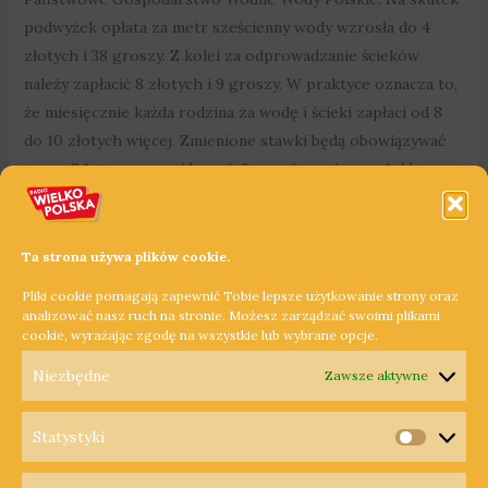
podwyżek opłata za metr sześcienny wody wzrosła do 4
złotych i 38 groszy. Z kolei za odprowadzanie ścieków
należy zapłacić 8 złotych i 9 groszy. W praktyce oznacza to,
że miesięcznie każda rodzina za wodę i ścieki zapłaci od 8
do 10 złotych więcej. Zmienione stawki będą obowiązywać
przez 3 lata – szczegółowe informacje można znaleźć na
stronie internetowej Zakładu Inżynierii Komunalnej w
Trzciance.
Ta strona używa plików cookie.
Dowiedz się więcej »
Pliki cookie pomagają zapewnić Tobie lepsze użytkowanie strony oraz
analizować nasz ruch na stronie. Możesz zarządzać swoimi plikami
cookie, wyrażając zgodę na wszystkie lub wybrane opcje.
1
2
Następny
→
Niezbędne
Zawsze aktywne
Statystyki
Statysty