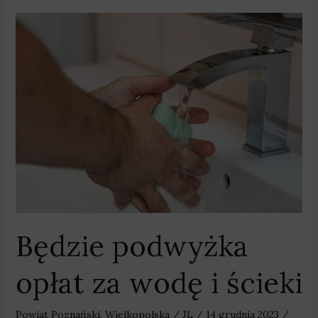
Będzie
podwyżka
opłat
za
wodę
i
ścieki
Będzie podwyżka
opłat za wodę i ścieki
Powiat Poznański
,
Wielkopolska
/
JL
/
14 grudnia 2023
/