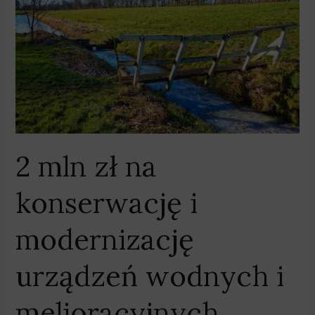
zł
na
konserwację
i
modernizację
urządzeń
wodnych
i
melioracyjnych
2 mln zł na
konserwację i
modernizację
urządzeń wodnych i
melioracyjnych