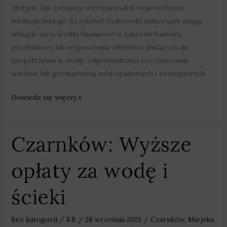
złotych. Jak zaznacza wicemarszałek województwa
wielkopolskiego Krzysztof Grabowski samorządy mogą
ubiegać się o środki finansowe w zakresie budowy,
przebudowy lub wyposażenia obiektów służących do
zaopatrzenia w wodę, odprowadzania i oczyszczania
ścieków lub gromadzenia wód opadowych i roztopowych.
Dowiedz się więcej »
Czarnków: Wyższe
Czarnków:
Wyższe
opłaty za wodę i
opłaty
za
ścieki
wodę
i
ścieki
Bez kategorii
/
KB
/
28 września 2021
/
Czarnków
,
Miejska