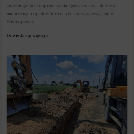
zapobiegania lub ograniczenia zjawisk suszy i skutków
nadmiernych opadów, które cyklicznie pojawiają się w
Wielkopolsce.
Dowiedz się więcej »
145
mln
zł
na
gospodarkę
wodno-
ściekową
w
Wielkopolsce