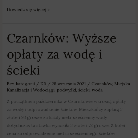
Dowiedz się więcej »
Czarnków: Wyższe
Czarnków:
Wyższe
opłaty za wodę i
opłaty
za
ścieki
wodę
i
ścieki
Bez kategorii
/
KB
/
28 września 2021
/
Czarnków
,
Miejska
Kanalizacja i Wodociągi
,
podwyżki
,
ścieki
,
woda
Z początkiem października w Czarnkowie wzrosną opłaty
za wodę i odprowadzenie ścieków. Mieszkańcy zapłacą 3
złote i 93 grosze za każdy metr sześcienny wody,
dotychczas ta stawka wynosiła 3 złote i 72 grosze. Z kolei
cena za odprowadzenie metra sześciennego ścieków