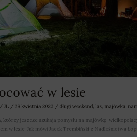
ocować w lesie
/
JL
/
28 kwietnia 2023
/
długi weekend
,
las
,
majówka
,
nam
ch, którzy jeszcze szukają pomysłu na majówkę, wielkopolsc
em w lesie. Jak mówi Jacek Trembiński z Nadleśnictwa Łop