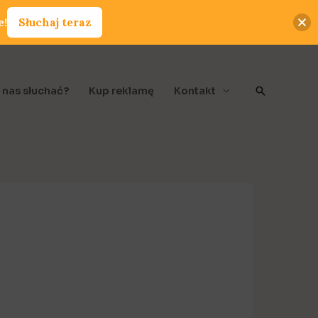
e!
Słuchaj teraz
Szukaj
 nas słuchać?
Kup reklamę
Kontakt