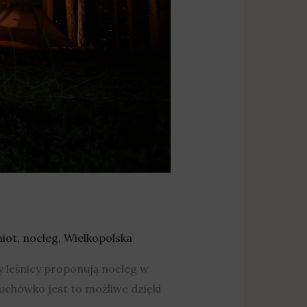
iot
,
nocleg
,
Wielkopolska
y leśnicy proponują nocleg w
uchówko jest to możliwe dzięki