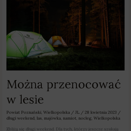
przenocować
w
lesie
Można przenocować
w lesie
Powiat Poznański
,
Wielkopolska
/
JL
/
28 kwietnia 2023
/
długi weekend
,
las
,
majówka
,
namiot
,
nocleg
,
Wielkopolska
Zbliżą się długi weekend. Dla tych, którzy jeszcze szukają