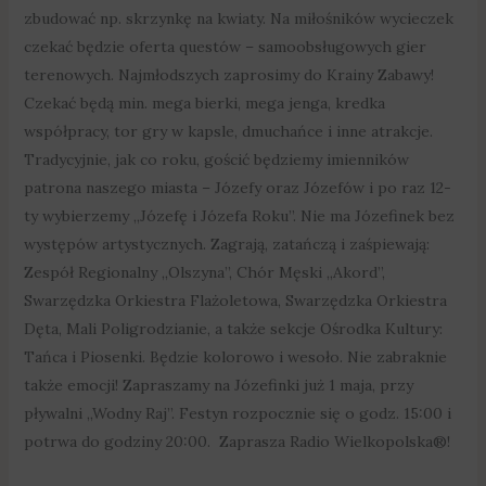
zbudować np. skrzynkę na kwiaty. Na miłośników wycieczek
czekać będzie oferta questów – samoobsługowych gier
terenowych. Najmłodszych zaprosimy do Krainy Zabawy!
Czekać będą min. mega bierki, mega jenga, kredka
współpracy, tor gry w kapsle, dmuchańce i inne atrakcje.
Tradycyjnie, jak co roku, gościć będziemy imienników
patrona naszego miasta – Józefy oraz Józefów i po raz 12-
ty wybierzemy „Józefę i Józefa Roku”. Nie ma Józefinek bez
występów artystycznych. Zagrają, zatańczą i zaśpiewają:
Zespół Regionalny „Olszyna”, Chór Męski „Akord”,
Swarzędzka Orkiestra Flażoletowa, Swarzędzka Orkiestra
Dęta, Mali Poligrodzianie, a także sekcje Ośrodka Kultury:
Tańca i Piosenki. Będzie kolorowo i wesoło. Nie zabraknie
także emocji! Zapraszamy na Józefinki już 1 maja, przy
pływalni „Wodny Raj”. Festyn rozpocznie się o godz. 15:00 i
potrwa do godziny 20:00. Zaprasza Radio Wielkopolska®!