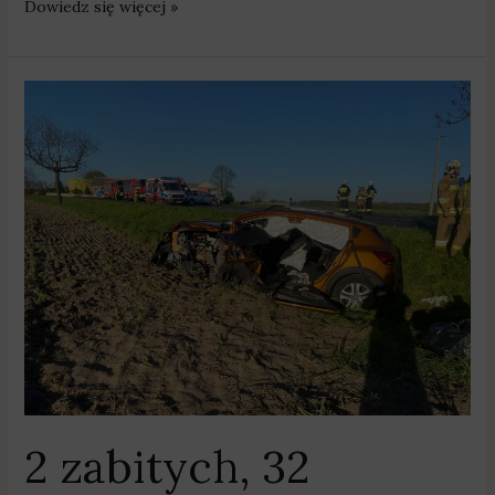
Dowiedz się więcej »
2
zabitych,
32
rannych
–
majówka
na
wielkopolskich
drogach
2 zabitych, 32