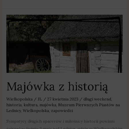
Majówka
z
historią
Majówka z historią
Wielkopolska
/
JL
/
27 kwietnia 2023
/
długi weekend
,
historia
,
kultura
,
majówka
,
Muzeum Pierwszych Piastów na
Lednicy
,
Wielkopolska
,
zapowiedzi
Sympatycy długich spacerów i miłośnicy historii powinni
zajrzeć w święto 3 maja nad Lednicę, gdzie w Wielkopolskim