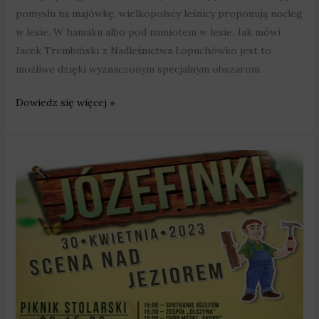
pomysłu na majówkę, wielkopolscy leśnicy proponują nocleg
w lesie. W hamaku albo pod namiotem w lesie. Jak mówi
Jacek Trembiński z Nadleśnictwa Łopuchówko jest to
możliwe dzięki wyznaczonym specjalnym obszarom.
Dowiedz się więcej »
Swarzędz
zaprasza
na
„Józefinki”