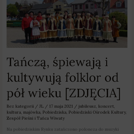
i
kultywują
folklor
od
pół
wieku
[ZDJĘCIA]
Tańczą, śpiewają i
kultywują folklor od
pół wieku [ZDJĘCIA]
Bez kategorii
/
JL
/
17 maja 2021
/
jubileusz
,
koncert
,
kultura
,
majówka
,
Pobiedziska
,
Pobiedziski Ośrodek Kultury
,
Zespół Pieśni i Tańca Wiwaty
Na pobiedziskim Rynku zatańczono poloneza do muzyki