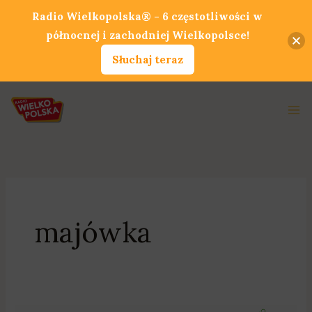
Przejdź
Radio Wielkopolska® - 6 częstotliwości w
do
północnej i zachodniej Wielkopolsce!
treści
Słuchaj teraz
Ma
Me
majówka