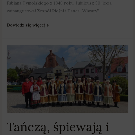
Fabiana Tymolskiego z 1848 roku. Jubileusz 50-lecia
zainaugurował Zespół Pieśni i Tańca „Wiwaty”.
Dowiedz się więcej »
Tańczą,
śpiewają
i
kultywują
folklor
od
pół
wieku
[ZDJĘCIA]
Tańczą, śpiewają i