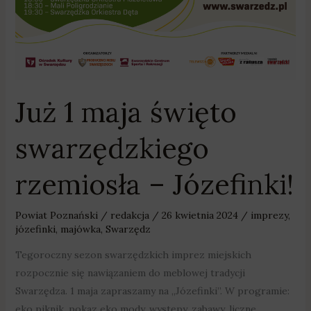
Już 1 maja święto
swarzędzkiego
rzemiosła – Józefinki!
Powiat Poznański
/
redakcja
/
26 kwietnia 2024
/
imprezy
,
józefinki
,
majówka
,
Swarzędz
Tegoroczny sezon swarzędzkich imprez miejskich
rozpocznie się nawiązaniem do meblowej tradycji
Swarzędza. 1 maja zapraszamy na „Józefinki”. W programie:
eko piknik, pokaz eko mody, występy, zabawy, liczne