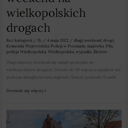
wielkopolskich
drogach
Bez kategorii
/
JL
/
4 maja 2022
/
długi weekend
,
drogi
,
Komenda Wojewódzka Policji w Poznaniu
,
majówka
,
Piła
,
policja Wielkopolska
,
Wielkopolska
,
wypadki
,
Złotów
Długi majowy weekend nie minął spokojnie na
wielkopolskich drogach. Doszło do 30 więcej wypadków niż
podczas ubiegłorocznej majówki. Śmierć poniosło 5 osób.
Dowiedz się więcej »
Tańczą,
śpiewają