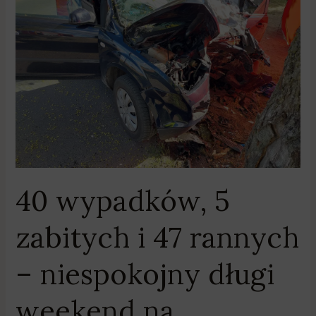
zabitych
i
47
rannych
–
niespokojny
długi
weekend
na
wielkopolskich
40 wypadków, 5
drogach
zabitych i 47 rannych
– niespokojny długi
weekend na