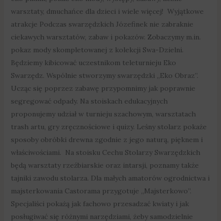
warsztaty, dmuchańce dla dzieci i wiele więcej! Wyjątkowe
atrakcje Podczas swarzędzkich Józefinek nie zabraknie
ciekawych warsztatów, zabaw i pokazów. Zobaczymy m.in.
pokaz mody skompletowanej z kolekcji Swa-Dzielni.
Będziemy kibicować uczestnikom teleturnieju Eko
Swarzędz. Wspólnie stworzymy swarzędzki „Eko Obraz”.
Ucząc się poprzez zabawę przypomnimy jak poprawnie
segregować odpady. Na stoiskach edukacyjnych
proponujemy udział w turnieju szachowym, warsztatach
trash artu, gry zręcznościowe i quizy. Leśny stolarz pokaże
sposoby obróbki drewna zgodnie z jego naturą, pięknem i
właściwościami. Na stoisku Cechu Stolarzy Swarzędzkich
będą warsztaty rzeźbiarskie oraz intarsji, poznamy także
tajniki zawodu stolarza. Dla małych amatorów ogrodnictwa i
majsterkowania Castorama przygotuje „Majsterkowo”.
Specjaliści pokażą jak fachowo przesadzać kwiaty i jak
posługiwać się różnymi narzędziami, żeby samodzielnie