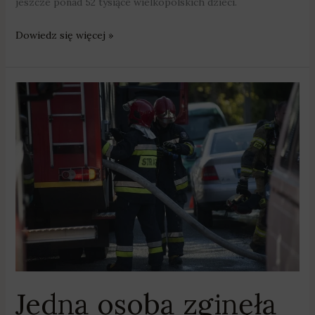
jeszcze ponad 52 tysiące wielkopolskich dzieci.
Dowiedz się więcej »
Jedna
osoba
zginęła
w
pożarze
podczas
długiego
weekendu
Jedna osoba zginęła