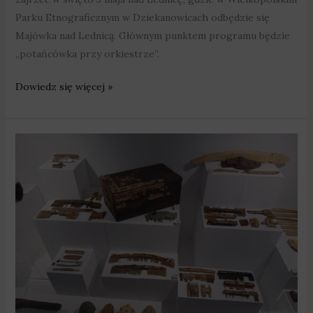
Parku Etnograficznym w Dziekanowicach odbędzie się
Majówka nad Lednicą. Głównym punktem programu będzie
„potańcówka przy orkiestrze”.
Dowiedz się więcej »
Nowy
sezon
nad
Lednicą