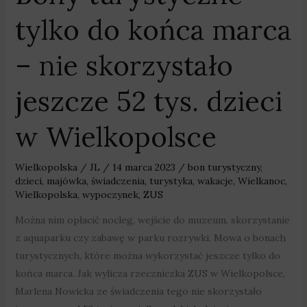
Wielkopolsce
tylko do końca marca
– nie skorzystało
jeszcze 52 tys. dzieci
w Wielkopolsce
Wielkopolska
/
JL
/
14 marca 2023
/
bon turystyczny
,
dzieci
,
majówka
,
świadczenia
,
turystyka
,
wakacje
,
Wielkanoc
,
Wielkopolska
,
wypoczynek
,
ZUS
Można nim opłacić nocleg, wejście do muzeum, skorzystanie
z aquaparku czy zabawę w parku rozrywki. Mowa o bonach
turystycznych, które można wykorzystać jeszcze tylko do
końca marca. Jak wylicza rzeczniczka ZUS w Wielkopolsce,
Marlena Nowicka ze świadczenia tego nie skorzystało