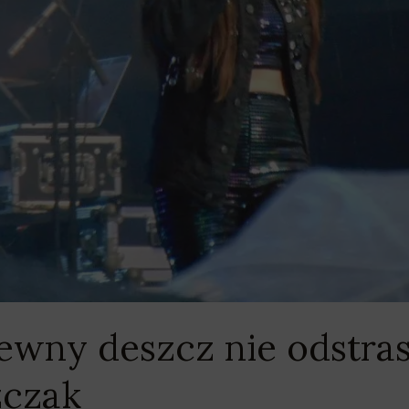
ewny deszcz nie odstra
zczak