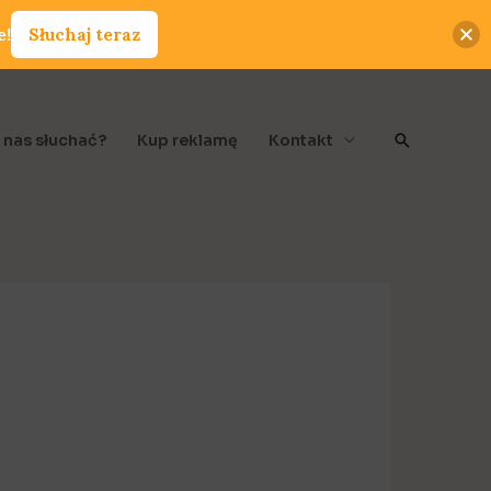
e!
Słuchaj teraz
Szukaj
 nas słuchać?
Kup reklamę
Kontakt