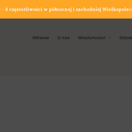
- 6 częstotliwości w północnej i zachodniej Wielkopolsc
Główna
O nas
Wiadomości
Gdzie