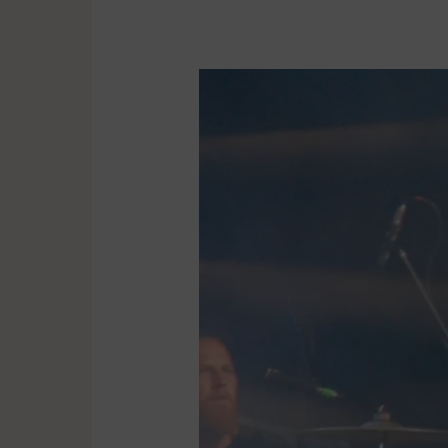
Swarzędz:
Ulewny
deszcz
nie
odstraszył
fanów
Sylwii
Grzeszczak