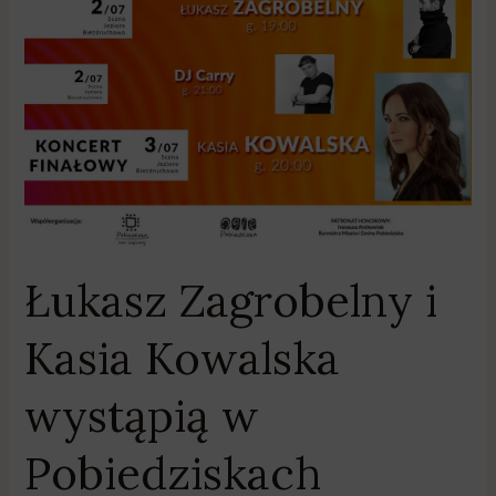
wystąpią
w
Pobiedziskach
Łukasz Zagrobelny i
Kasia Kowalska
wystąpią w
Pobiedziskach