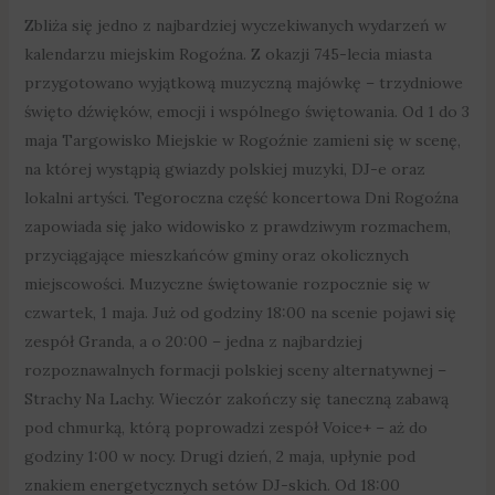
Zbliża się jedno z najbardziej wyczekiwanych wydarzeń w
kalendarzu miejskim Rogoźna. Z okazji 745-lecia miasta
przygotowano wyjątkową muzyczną majówkę – trzydniowe
święto dźwięków, emocji i wspólnego świętowania. Od 1 do 3
maja Targowisko Miejskie w Rogoźnie zamieni się w scenę,
na której wystąpią gwiazdy polskiej muzyki, DJ-e oraz
lokalni artyści. Tegoroczna część koncertowa Dni Rogoźna
zapowiada się jako widowisko z prawdziwym rozmachem,
przyciągające mieszkańców gminy oraz okolicznych
miejscowości. Muzyczne świętowanie rozpocznie się w
czwartek, 1 maja. Już od godziny 18:00 na scenie pojawi się
zespół Granda, a o 20:00 – jedna z najbardziej
rozpoznawalnych formacji polskiej sceny alternatywnej –
Strachy Na Lachy. Wieczór zakończy się taneczną zabawą
pod chmurką, którą poprowadzi zespół Voice+ – aż do
godziny 1:00 w nocy. Drugi dzień, 2 maja, upłynie pod
znakiem energetycznych setów DJ-skich. Od 18:00