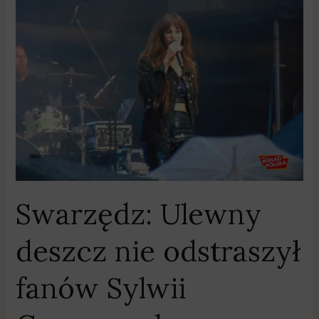
deszcz
nie
odstraszył
fanów
Sylwii
Grzeszczak
Swarzędz: Ulewny
deszcz nie odstraszył
fanów Sylwii