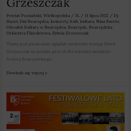
Grzeszczak
Powiat Poznański
,
Wielkopolska
/
JL
/
11 lipca 2022
/
Dj
Hazel
,
Dni Swarzędza
,
koncerty
,
Kult
,
kultura
,
Nina Suerte
,
Ośrodek Kultury w Swarzędzu
,
Swarzędz
,
Swarzędzka
Orkiestra Flażoletowa
,
Sylwia Grzeszczak
Tłumy pod parasolami oglądały niedzielny występ Sylwii
Grzeszczak na polanie przy ul. Strzeleckiej niedaleko
Jeziora Swarzędzkiego.
Dowiedz się więcej »
Łukasz
Zagrobelny
i
Kasia
Kowalska