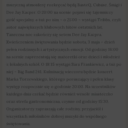
muzyczną atmosferę rozkręcać będą BasteQ, Cubase, Śmigi i
Dee Jay Kacper. O 20:00 na scenie pojawi się tajemniczy
gość specjalny, a tuż po nim – o 21:00 – wystąpi Tribbs, czyli
autor największych klubowych hitów ostatnich lat.
Taneczna noc zakończy się setem Dee Jay Kacpra.
Zwieńczeniem świętowania będzie sobota, 3 maja – dzień
pełen rodzinnych i artystycznych emocji. Od godziny 16:00
na scenie zaprezentują się mażoretki oraz dzieci i młodzież
z lokalnych szkół. O 18:15 wystąpi Sara Frankiewicz, a tuż po
niej – Big Band 241. Kulminacją wieczoru będzie koncert
Marka Torzewskiego, którego poruszający i pełen klasy
występ rozpocznie się o godzinie 20:00. Na uczestników
każdego dnia czekać będzie również wesołe miasteczko
oraz strefa gastronomiczna, czynne od godziny 15:30.
Organizatorzy zapraszają całe rodziny, przyjaciół i
wszystkich miłośników dobrej muzyki do wspólnego
świętowania.