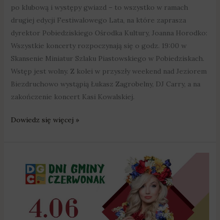
po klubową i występy gwiazd – to wszystko w ramach
drugiej edycji Festiwalowego Lata, na które zaprasza
dyrektor Pobiedziskiego Ośrodka Kultury, Joanna Horodko:
Wszystkie koncerty rozpoczynają się o godz. 19:00 w
Skansenie Miniatur Szlaku Piastowskiego w Pobiedziskach.
Wstęp jest wolny. Z kolei w przyszły weekend nad Jeziorem
Biezdruchowo wystąpią Łukasz Zagrobelny, DJ Carry, a na
zakończenie koncert Kasi Kowalskiej.
Dowiedz się więcej »
Cleo
i
Video
na
początek