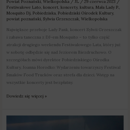
Powiat Poznański
,
Wielkopolska
/
JL
/
29 czerwca 2023
/
Festiwalowe Lato
,
koncert
,
koncerty
,
kultura
,
Mała Lady P.
,
Mosquito Dj
,
Pobiedziska
,
Pobiedziski Ośrodek Kultury
,
powiat poznański
,
Sylwia Grzeszczak
,
Wielkopolska
Największe przeboje Lady Pank, koncert Sylwii Grzeszczak
i zabawa taneczna z DJ-em Mosquito – to tylko część
atrakcji drugiego weekendu Festiwalowego Lata, który już
w sobotę odbędzie się nad Jeziorem Biezdruchowo. O
szczegółach mówi dyrektor Pobiedziskiego Ośrodka
Kultury, Joanna Horodko: Wydarzeniu towarzyszy Festiwal
Smaków Food Trucków oraz strefa dla dzieci. Wstęp na
wszystkie koncerty jest bezpłatny.
Dowiedz się więcej »
Swarzędz:
Ulewny