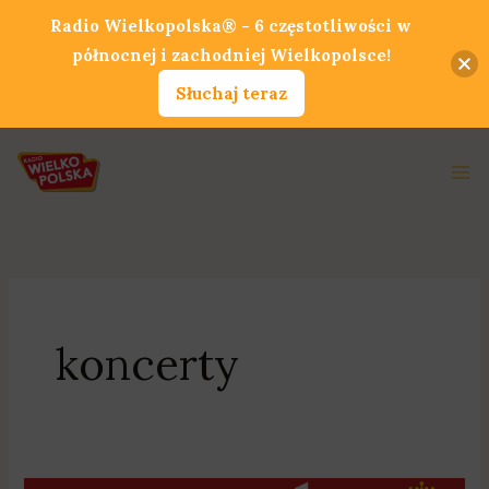
Przejdź
Radio Wielkopolska® - 6 częstotliwości w
do
północnej i zachodniej Wielkopolsce!
treści
Słuchaj teraz
Ma
Me
koncerty