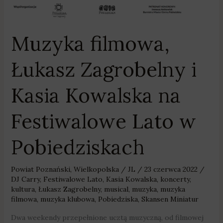
Muzyka filmowa,
Łukasz Zagrobelny i
Kasia Kowalska na
Festiwalowe Lato w
Pobiedziskach
Powiat Poznański
,
Wielkopolska
/
JL
/
23 czerwca 2022
/
DJ Carry
,
Festiwalowe Lato
,
Kasia Kowalska
,
koncerty
,
kultura
,
Łukasz Zagrobelny
,
musical
,
muzyka
,
muzyka
filmowa
,
muzyka klubowa
,
Pobiedziska
,
Skansen Miniatur
Dwa weekendy przepełnione ucztą muzyczną, od filmowej