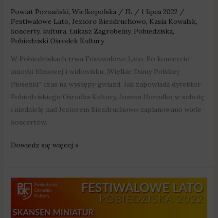
Powiat Poznański
,
Wielkopolska
/
JL
/
1 lipca 2022
/
Festiwalowe Lato
,
Jezioro Biezdruchowo
,
Kasia Kowalsk
,
koncerty
,
kultura
,
Łukasz Zagrobelny
,
Pobiedziska
,
Pobiedziski Ośrodek Kultury
W Pobiedziskach trwa Festiwalowe Lato. Po koncercie
muzyki filmowej i widowisku „Wielkie Damy Polskiej
Piosenki” czas na występy gwiazd. Jak zapowiada dyrektor
Pobiedziskiego Ośrodka Kultury, Joanna Horodko w sobotę
i niedzielę nad Jeziorem Biezdruchowo zaplanowano wiele
koncertów.
Dowiedz się więcej »
Muzyka
filmowa,
Łukasz