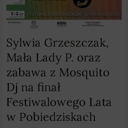
Lata
w
Pobiedziskach
Sylwia Grzeszczak,
Mała Lady P. oraz
zabawa z Mosquito
Dj na finał
Festiwalowego Lata
w Pobiedziskach