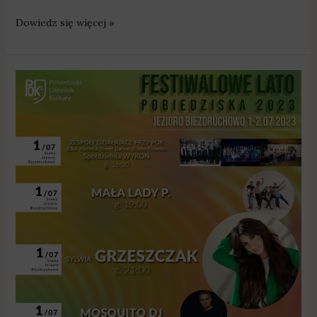
Dowiedz się więcej »
Sylwia
Grzeszczak,
Mała
Lady
P.
oraz
zabawa
z
Mosquito
Dj
na
finał
Festiwalowego