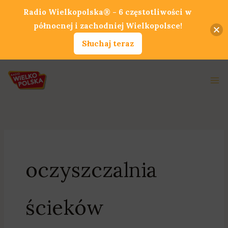
Przejdź
Radio Wielkopolska® - 6 częstotliwości w
do
północnej i zachodniej Wielkopolsce!
treści
Słuchaj teraz
Ma
Me
oczyszczalnia
ścieków