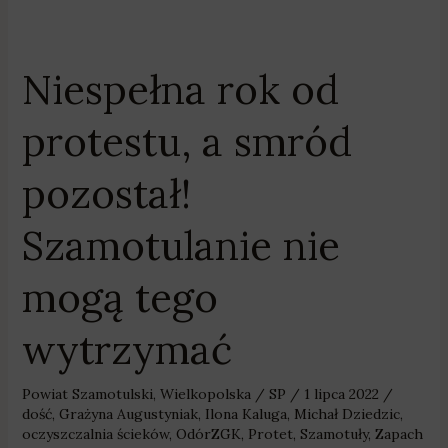
Niespełna rok od
Niespełna
rok
protestu, a smród
od
protestu,
pozostał!
a
smród
Szamotulanie nie
pozostał!
Szamotulanie
mogą tego
nie
mogą
wytrzymać
tego
wytrzymać
Powiat Szamotulski
,
Wielkopolska
/
SP
/
1 lipca 2022
/
dość
,
Grażyna Augustyniak
,
Ilona Kaluga
,
Michał Dziedzic
,
oczyszczalnia ścieków
,
OdórZGK
,
Protet
,
Szamotuły
,
Zapach