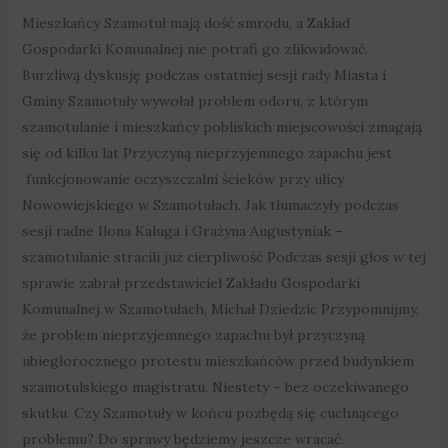
Mieszkańcy Szamotuł mają dość smrodu, a Zakład
Gospodarki Komunalnej nie potrafi go zlikwidować.
Burzliwą dyskusję podczas ostatniej sesji rady Miasta i
Gminy Szamotuły wywołał problem odoru, z którym
szamotulanie i mieszkańcy pobliskich miejscowości zmagają
się od kilku lat Przyczyną nieprzyjemnego zapachu jest
funkcjonowanie oczyszczalni ścieków przy ulicy
Nowowiejskiego w Szamotułach. Jak tłumaczyły podczas
sesji radne Ilona Kaluga i Grażyna Augustyniak –
szamotulanie stracili już cierpliwość Podczas sesji głos w tej
sprawie zabrał przedstawiciel Zakładu Gospodarki
Komunalnej w Szamotułach, Michał Dziedzic Przypomnijmy,
że problem nieprzyjemnego zapachu był przyczyną
ubiegłorocznego protestu mieszkańców przed budynkiem
szamotulskiego magistratu. Niestety – bez oczekiwanego
skutku. Czy Szamotuły w końcu pozbędą się cuchnącego
problemu? Do sprawy będziemy jeszcze wracać.