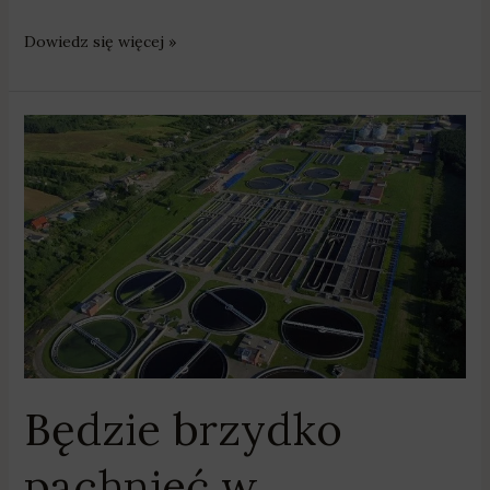
Dowiedz się więcej »
Będzie
brzydko
pachnieć
w
Koziegłowach
Będzie brzydko
pachnieć w