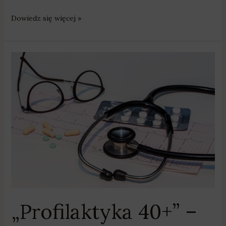
Dowiedz się więcej »
„Profilaktyka
40+”
–
będzie
można
się
przebadać
„Profilaktyka 40+” –