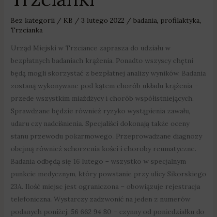
Bez kategorii
/
KB
/
3 lutego 2022
/
badania
,
profilaktyka
,
Trzcianka
Urząd Miejski w Trzciance zaprasza do udziału w
bezpłatnych badaniach krążenia. Ponadto wszyscy chętni
będą mogli skorzystać z bezpłatnej analizy wyników. Badania
zostaną wykonywane pod kątem chorób układu krążenia –
przede wszystkim miażdżycy i chorób współistniejących.
Sprawdzane będzie również ryzyko wystąpienia zawału,
udaru czy nadciśnienia. Specjaliści dokonają także oceny
stanu przewodu pokarmowego. Przeprowadzane diagnozy
obejmą również schorzenia kości i choroby reumatyczne.
Badania odbędą się 16 lutego – wszystko w specjalnym
punkcie medycznym, który powstanie przy ulicy Sikorskiego
23A. Ilość miejsc jest ograniczona – obowiązuje rejestracja
telefoniczna. Wystarczy zadzwonić na jeden z numerów
podanych poniżej. 56 662 94 80 – czynny od poniedziałku do