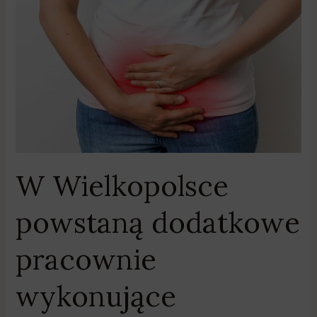
W
Wielkopolsce
powstaną
dodatkowe
pracownie
wykonujące
gastroskopię
i
kolonoskopię
W Wielkopolsce
powstaną dodatkowe
pracownie
wykonujące