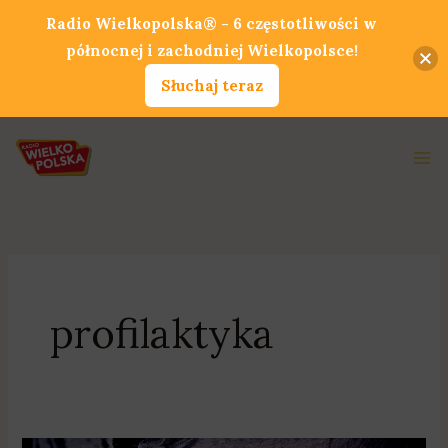
Przejdź
Radio Wielkopolska® - 6 częstotliwości w
do
północnej i zachodniej Wielkopolsce!
treści
Słuchaj teraz
Ma
Me
profilaktyka