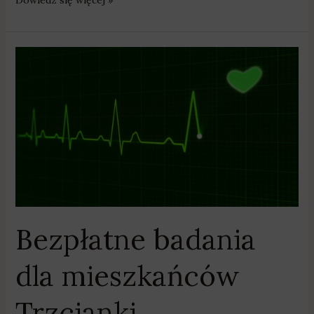
Dowiedz się więcej »
Bezpłatne
badania
dla
mieszkańców
Trzcianki
Bezpłatne badania
dla mieszkańców
Trzcianki