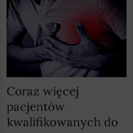
Coraz
więcej
pacjentów
kwalifikowanych
do
programu
KOS-
Zawał
w
Wielkopolsce
Coraz więcej
pacjentów
kwalifikowanych do