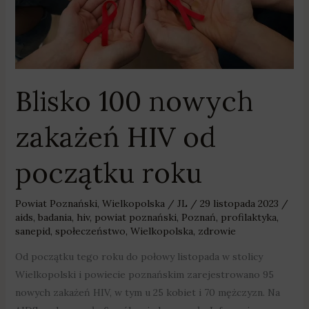
roku
Blisko 100 nowych
zakażeń HIV od
początku roku
Powiat Poznański
,
Wielkopolska
/
JL
/
29 listopada 2023
/
aids
,
badania
,
hiv
,
powiat poznański
,
Poznań
,
profilaktyka
,
sanepid
,
społeczeństwo
,
Wielkopolska
,
zdrowie
Od początku tego roku do połowy listopada w stolicy
Wielkopolski i powiecie poznańskim zarejestrowano 95
nowych zakażeń HIV, w tym u 25 kobiet i 70 mężczyzn. Na