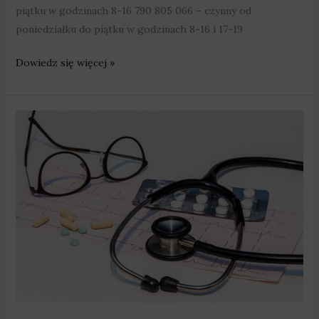
piątku w godzinach 8-16 790 805 066 – czynny od
poniedziałku do piątku w godzinach 8-16 i 17-19
Dowiedz się więcej »
„Profilaktyka
40+”
–
będzie
można
się
przebadać