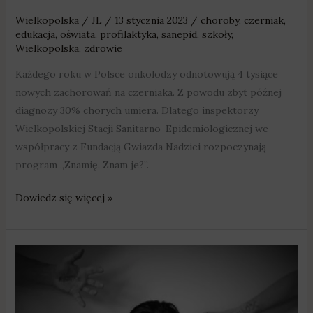
Wielkopolska
/
JL
/
13 stycznia 2023
/
choroby
,
czerniak
,
edukacja
,
oświata
,
profilaktyka
,
sanepid
,
szkoły
,
Wielkopolska
,
zdrowie
Każdego roku w Polsce onkolodzy odnotowują 4 tysiące
nowych zachorowań na czerniaka. Z powodu zbyt późnej
diagnozy 30% chorych umiera. Dlatego inspektorzy
Wielkopolskiej Stacji Sanitarno-Epidemiologicznej we
współpracy z Fundacją Gwiazda Nadziei rozpoczynają
program „Znamię. Znam je?”.
Dowiedz się więcej »
„Skrzydła
życia”