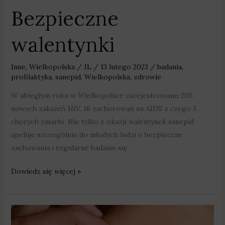
Bezpieczne
walentynki
Inne
,
Wielkopolska
/
JL
/
13 lutego 2023
/
badania
,
profilaktyka
,
sanepid
,
Wielkopolska
,
zdrowie
W ubiegłym roku w Wielkopolsce zarejestrowano 205
nowych zakażeń HIV, 16 zachorowań na AIDS z czego 3
chorych zmarło. Nie tylko z okazji walentynek sanepid
apeluje szczególnie do młodych ludzi o bezpieczne
zachowania i regularne badanie się.
Dowiedz się więcej »
„Znamię.
Znam