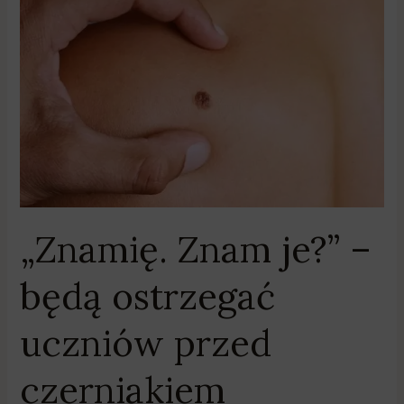
je?”
–
będą
ostrzegać
uczniów
przed
czerniakiem
„Znamię. Znam je?” –
będą ostrzegać
uczniów przed
czerniakiem