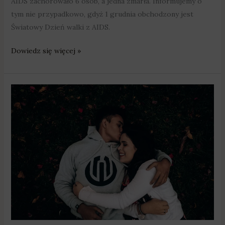
AIDS zachorowało 6 osób, a jedna zmarła. Informujemy o
tym nie przypadkowo, gdyż 1 grudnia obchodzony jest
Światowy Dzień walki z AIDS.
Dowiedz się więcej »
Bezpieczne
walentynki