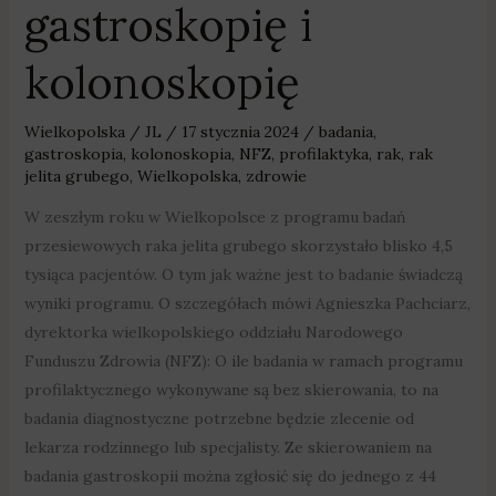
gastroskopię i
kolonoskopię
Wielkopolska
/
JL
/
17 stycznia 2024
/
badania
,
gastroskopia
,
kolonoskopia
,
NFZ
,
profilaktyka
,
rak
,
rak
jelita grubego
,
Wielkopolska
,
zdrowie
W zeszłym roku w Wielkopolsce z programu badań
przesiewowych raka jelita grubego skorzystało blisko 4,5
tysiąca pacjentów. O tym jak ważne jest to badanie świadczą
wyniki programu. O szczegółach mówi Agnieszka Pachciarz,
dyrektorka wielkopolskiego oddziału Narodowego
Funduszu Zdrowia (NFZ): O ile badania w ramach programu
profilaktycznego wykonywane są bez skierowania, to na
badania diagnostyczne potrzebne będzie zlecenie od
lekarza rodzinnego lub specjalisty. Ze skierowaniem na
badania gastroskopii można zgłosić się do jednego z 44