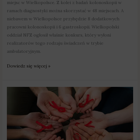
miejsc w Wielkopolsce. Z kolei z badań kolonoskopii w
ramach diagnostyki można skorzystać w 48 miejscach. A
niebawem w Wielkopolsce przybędzie 8 dodatkowych
pracowni kolonoskopii i 6 gastroskopii. Wielkopolski
oddział NFZ ogłosił właśnie konkurs, który wyłoni
realizatorów tego rodzaju świadczeń w trybie
ambulatoryjnym.
Dowiedz się więcej »
Blisko
100
nowych
zakażeń
HIV
od
początku