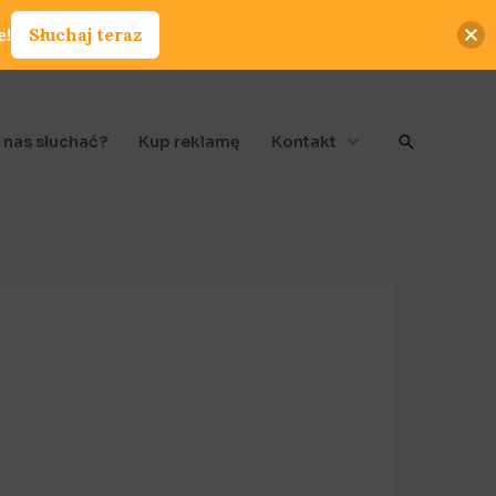
e!
Słuchaj teraz
Szukaj
 nas słuchać?
Kup reklamę
Kontakt