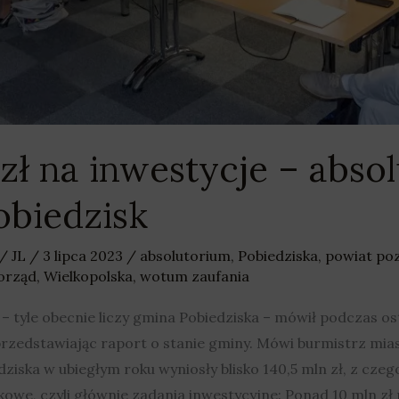
 zł na inwestycje – abso
obiedzisk
/
JL
/
3 lipca 2023
/
absolutorium
,
Pobiedziska
,
powiat po
orząd
,
Wielkopolska
,
wotum zaufania
 tyle obecnie liczy gmina Pobiedziska – mówił podczas ost
rzedstawiając raport o stanie gminy. Mówi burmistrz mias
iska w ubiegłym roku wyniosły blisko 140,5 mln zł, z czego 
owe, czyli głównie zadania inwestycyjne: Ponad 10 mln zł