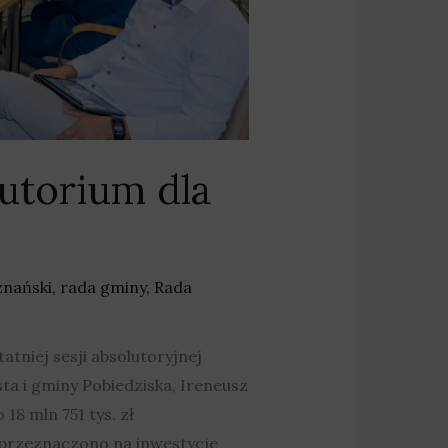
lutorium dla
znański
,
rada gminy
,
Rada
atniej sesji absolutoryjnej
ta i gminy Pobiedziska, Ireneusz
18 mln 751 tys. zł
 przeznaczono na inwestycje