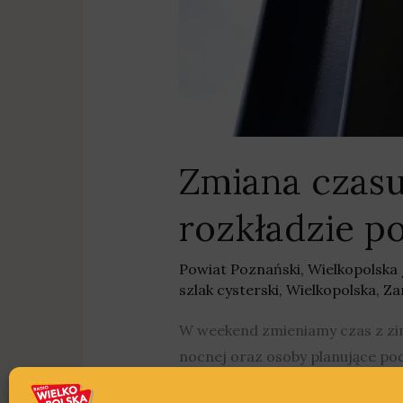
Zmiana czasu
rozkładzie p
Powiat Poznański
,
Wielkopolska
szlak cysterski
,
Wielkopolska
,
Za
W weekend zmieniamy czas z zim
nocnej oraz osoby planujące po