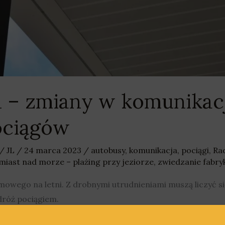
 – zmiany w komunikacj
ociągów
/
JL
/
24 marca 2023
/
autobusy
,
komunikacja
,
pociągi
,
Ra
miast nad morze – plażing przy jeziorze
,
zwiedzanie fabryk
owego na letni. Z drobnymi utrudnieniami muszą liczyć s
dróż pociągiem.