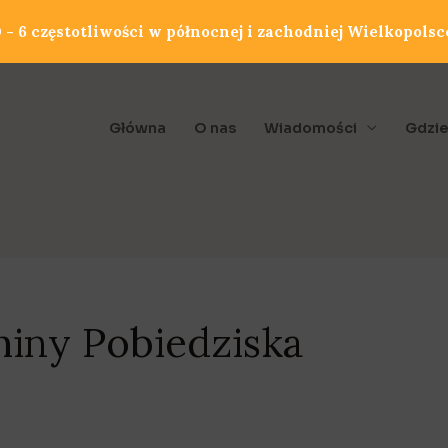
- 6 częstotliwości w północnej i zachodniej Wielkopolsc
Główna
O nas
Wiadomości
Gdzie
iny Pobiedziska