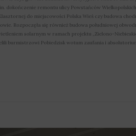
in. dokończenie remontu ulicy Powstańców Wielkopolskic
d Klasztornej do miejscowości Polska Wieś czy budowa chod
owie. Rozpoczęła się również budowa południowej obwod
wietleniem solarnym w ramach projektu „Zielono-Niebieskie
ielili burmistrzowi Pobiedzisk wotum zaufania i absolutori