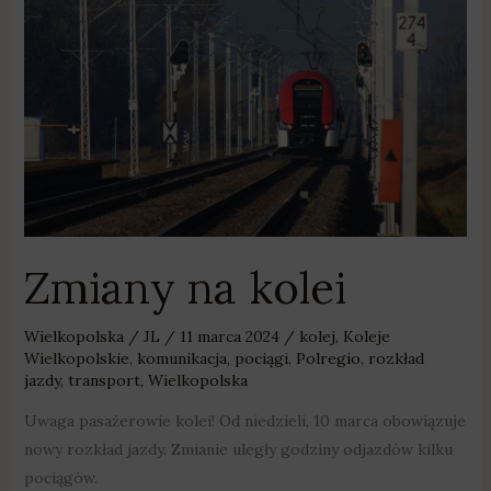
Zmiany
na
kolei
Zmiany na kolei
Wielkopolska
/
JL
/
11 marca 2024
/
kolej
,
Koleje
Wielkopolskie
,
komunikacja
,
pociągi
,
Polregio
,
rozkład
jazdy
,
transport
,
Wielkopolska
Uwaga pasażerowie kolei! Od niedzieli, 10 marca obowiązuje
nowy rozkład jazdy. Zmianie uległy godziny odjazdów kilku
pociągów.