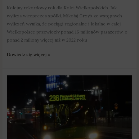
Kolejny rekordowy rok dla Kolei Wielkopolskich. Jak
wylicza wiceprezes spółki, Mikołaj Grzyb ze wstępnych
wyliczeń wynika, że pociągi regionalne i lokalne w całej
Wielkopolsce przewiozły ponad 16 milionów pasażerów, o
ponad 2 miliony więcej niż w 2022 roku
Dowiedz się więcej »
Komunikacja
w
Sylwestra
i
Nowy
Rok