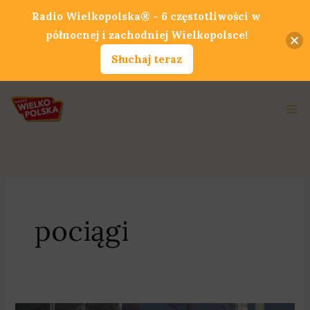
Przejdź
Radio Wielkopolska® - 6 częstotliwości w
do
północnej i zachodniej Wielkopolsce!
treści
Słuchaj teraz
Ma
Me
pociągi