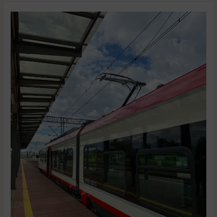
Będzie
więcej
połączeń
kolejowych