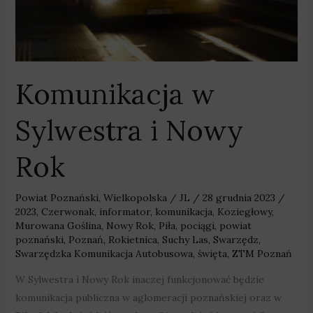
Komunikacja w
Sylwestra i Nowy
Rok
Powiat Poznański
,
Wielkopolska
/
JL
/
28 grudnia 2023
/
2023
,
Czerwonak
,
informator
,
komunikacja
,
Koziegłowy
,
Murowana Goślina
,
Nowy Rok
,
Piła
,
pociągi
,
powiat
poznański
,
Poznań
,
Rokietnica
,
Suchy Las
,
Swarzędz
,
Swarzędzka Komunikacja Autobusowa
,
święta
,
ZTM Poznań
W Sylwestra i Nowy Rok inaczej funkcjonować będzie
komunikacja publiczna w aglomeracji poznańskiej oraz w