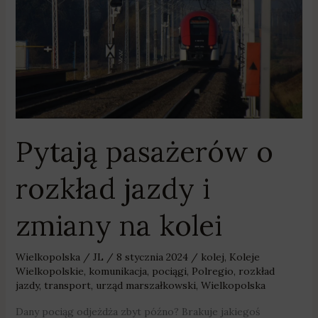
o
rozkład
jazdy
i
zmiany
na
kolei
Pytają pasażerów o
rozkład jazdy i
zmiany na kolei
Wielkopolska
/
JL
/
8 stycznia 2024
/
kolej
,
Koleje
Wielkopolskie
,
komunikacja
,
pociągi
,
Polregio
,
rozkład
jazdy
,
transport
,
urząd marszałkowski
,
Wielkopolska
Dany pociąg odjeżdża zbyt późno? Brakuje jakiegoś