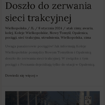
Doszło do zerwania
sieci trakcyjnej
Wielkopolska
/
JL
/
8 stycznia 2024
/
atak zimy
,
awaria
,
kolej
,
Koleje Wielkopolskie
,
Nowy Tomyśl
,
Opalenica
,
pociągi
,
sieć trakcyjna
,
utrudnienia
,
Wielkopolska
,
zima
Uwaga pasażerowie pociągów! Jak informują Koleje
Wielkopolskie pomiędzy Nowym Tomyślem i Opalenicą
doszło do zerwania sieci trakcyjnej. W związku z tym
pociągi z Poznania dojeżdżają tylko do stacji w Opalenicą.
Dowiedz się więcej »
Pytają
pasażerów