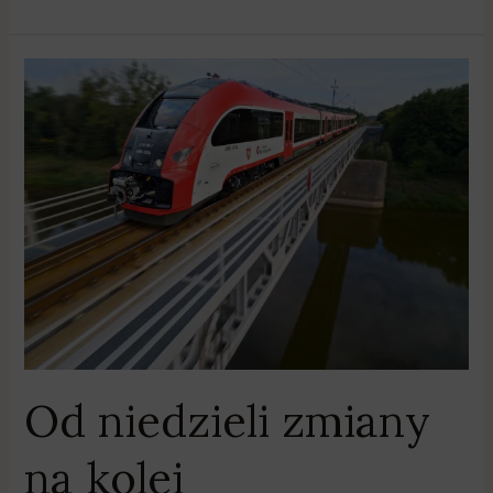
Od
niedzieli
zmiany
na
kolei
Od niedzieli zmiany
na kolei