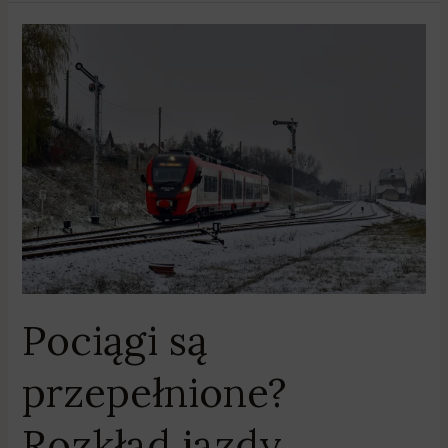
Pociągi
są
przepełnione?
Rozkład
jazdy
wymaga
zmian?
Koleje
Wielkopolskie
pytają
pasażerów
Pociągi są
przepełnione?
Rozkład jazdy