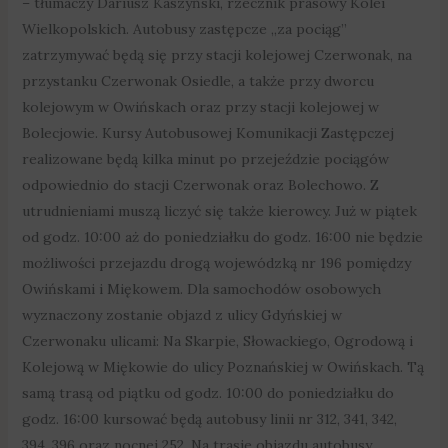
– tłumaczy Dariusz Kaszyński, rzecznik prasowy Kolei
Wielkopolskich. Autobusy zastępcze „za pociąg”
zatrzymywać będą się przy stacji kolejowej Czerwonak, na
przystanku Czerwonak Osiedle, a także przy dworcu
kolejowym w Owińskach oraz przy stacji kolejowej w
Bolecjowie. Kursy Autobusowej Komunikacji Zastępczej
realizowane będą kilka minut po przejeździe pociągów
odpowiednio do stacji Czerwonak oraz Bolechowo. Z
utrudnieniami muszą liczyć się także kierowcy. Już w piątek
od godz. 10:00 aż do poniedziałku do godz. 16:00 nie będzie
możliwości przejazdu drogą wojewódzką nr 196 pomiędzy
Owińskami i Miękowem. Dla samochodów osobowych
wyznaczony zostanie objazd z ulicy Gdyńskiej w
Czerwonaku ulicami: Na Skarpie, Słowackiego, Ogrodową i
Kolejową w Miękowie do ulicy Poznańskiej w Owińskach. Tą
samą trasą od piątku od godz. 10:00 do poniedziałku do
godz. 16:00 kursować będą autobusy linii nr 312, 341, 342,
394, 396 oraz nocnej 252. Na trasie objazdu autobusy