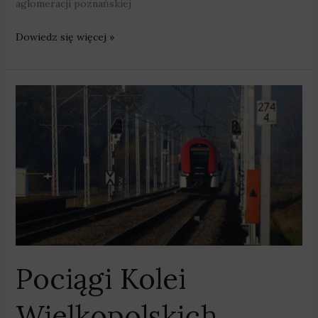
aglomeracji poznańskiej
Dowiedz się więcej »
Pociągi
Kolei
Wielkopolskich
każdego
dnia
pokonują
ponad
tysiąc
kilometrów
Pociągi Kolei
Wielkopolskich