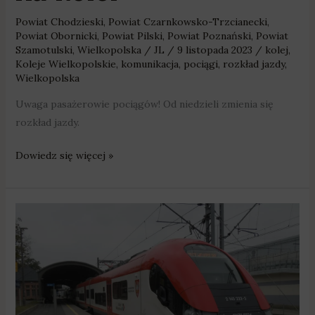
Powiat Chodzieski
,
Powiat Czarnkowsko-Trzcianecki
,
Powiat Obornicki
,
Powiat Pilski
,
Powiat Poznański
,
Powiat
Szamotulski
,
Wielkopolska
/
JL
/
9 listopada 2023
/
kolej
,
Koleje Wielkopolskie
,
komunikacja
,
pociągi
,
rozkład jazdy
,
Wielkopolska
Uwaga pasażerowie pociągów! Od niedzieli zmienia się
rozkład jazdy.
Dowiedz się więcej »
Kierowcy
będą
mogli
za
darmo
jeździć