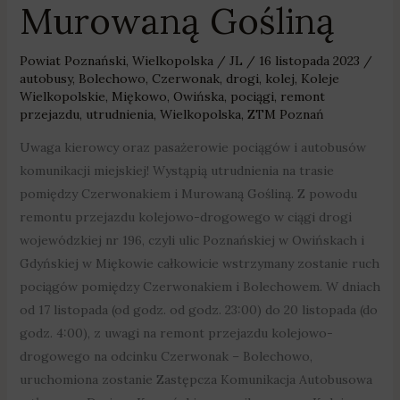
Murowaną Gośliną
Powiat Poznański
,
Wielkopolska
/
JL
/
16 listopada 2023
/
autobusy
,
Bolechowo
,
Czerwonak
,
drogi
,
kolej
,
Koleje
Wielkopolskie
,
Miękowo
,
Owińska
,
pociągi
,
remont
przejazdu
,
utrudnienia
,
Wielkopolska
,
ZTM Poznań
Uwaga kierowcy oraz pasażerowie pociągów i autobusów
komunikacji miejskiej! Wystąpią utrudnienia na trasie
pomiędzy Czerwonakiem i Murowaną Gośliną. Z powodu
remontu przejazdu kolejowo-drogowego w ciągi drogi
wojewódzkiej nr 196, czyli ulic Poznańskiej w Owińskach i
Gdyńskiej w Miękowie całkowicie wstrzymany zostanie ruch
pociągów pomiędzy Czerwonakiem i Bolechowem. W dniach
od 17 listopada (od godz. od godz. 23:00) do 20 listopada (do
godz. 4:00), z uwagi na remont przejazdu kolejowo-
drogowego na odcinku Czerwonak – Bolechowo,
uruchomiona zostanie Zastępcza Komunikacja Autobusowa