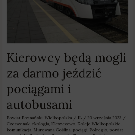
pociągami
i
autobusami
Kierowcy będą mogli
za darmo jeździć
pociągami i
autobusami
Powiat Poznański
,
Wielkopolska
/
JL
/
20 września 2023
/
Czerwonak
,
ekologia
,
Kleszczewo
,
Koleje Wielkopolskie
,
komunikacja
,
Murowana Goślina
,
pociągi
,
Polregio
,
powiat