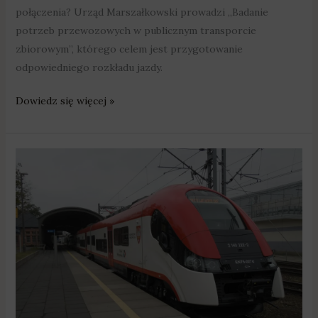
połączenia? Urząd Marszałkowski prowadzi „Badanie
potrzeb przewozowych w publicznym transporcie
zbiorowym”, którego celem jest przygotowanie
odpowiedniego rozkładu jazdy.
Dowiedz się więcej »
Pociągi
Kolei
Wielkopolskich
w
ubiegłym
roku
przewiozły
ponad
16