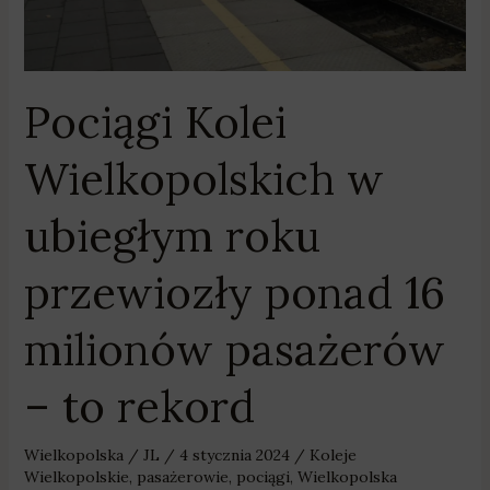
milionów
pasażerów
–
to
Pociągi Kolei
rekord
Wielkopolskich w
ubiegłym roku
przewiozły ponad 16
milionów pasażerów
– to rekord
Wielkopolska
/
JL
/
4 stycznia 2024
/
Koleje
Wielkopolskie
,
pasażerowie
,
pociągi
,
Wielkopolska