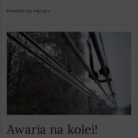
Dowiedz się więcej »
Awaria
na
kolei!
Doszło
do
zerwania
sieci
trakcyjnej
Awaria na kolei!