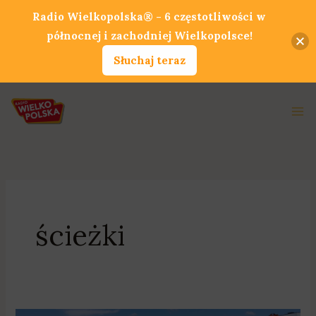
Przejdź
Radio Wielkopolska® - 6 częstotliwości w
do
północnej i zachodniej Wielkopolsce!
treści
Słuchaj teraz
Ma
Me
ścieżki