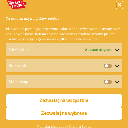
luminescencyjne. Jak mówi kierownik Wydziału Gospodarki
Komunalnej i Ochrony Środowiska, Agnieszka Jamrowska
Ta strona używa plików cookie.
dzięki tej inwestycji mieszkańcy zyskają ciekawe miejsce
Pliki cookie pomagają zapewnić Tobie lepsze użytkowanie strony oraz
relaksu.
analizować nasz ruch na stronie. Możesz zarządzać swoimi plikami
cookie, wyrażając zgodę na wszystkie lub wybrane opcje.
Dowiedz się więcej »
Niezbędne
Zawsze aktywne
Statystyki
Statysty
Marketing
Copyright © 2026 Radio Wielkopolska®
Marketi
Polityka Prywatności
Zezwalaj na wszystkie
Polityka Cookies
Nadawca
Zezwalaj na wybrane
Polityka ciasteczek
Custom Styles