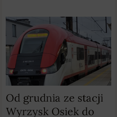
Od
grudnia
ze
stacji
Wyrzysk
Osiek
do
Poznania
bez
przesiadek
Od grudnia ze stacji
Wyrzysk Osiek do