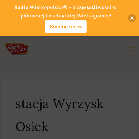
Przejdź
Radio Wielkopolska® - 6 częstotliwości w
do
północnej i zachodniej Wielkopolsce!
treści
Słuchaj teraz
Ma
Me
stacja Wyrzysk
Osiek