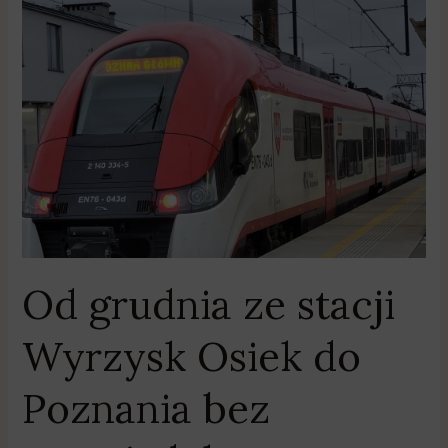
Od
grudnia
ze
stacji
Wyrzysk
Osiek
do
Poznania
bez
przesiadek
Od grudnia ze stacji
Wyrzysk Osiek do
Poznania bez