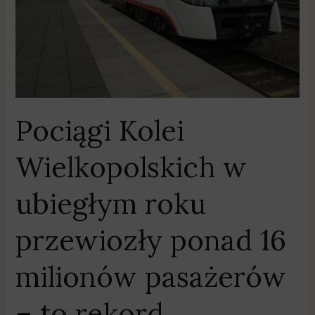
przewiozły
ponad
16
milionów
pasażerów
–
to
Pociągi Kolei
rekord
Wielkopolskich w
ubiegłym roku
przewiozły ponad 16
milionów pasażerów
– to rekord