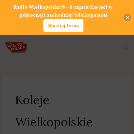
Przejdź
Radio Wielkopolska® - 6 częstotliwości w
do
północnej i zachodniej Wielkopolsce!
treści
Słuchaj teraz
Ma
Me
Koleje
Wielkopolskie