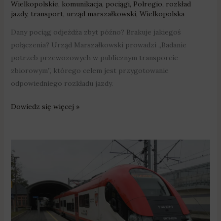
Wielkopolskie
,
komunikacja
,
pociągi
,
Polregio
,
rozkład
jazdy
,
transport
,
urząd marszałkowski
,
Wielkopolska
Dany pociąg odjeżdża zbyt późno? Brakuje jakiegoś
połączenia? Urząd Marszałkowski prowadzi „Badanie
potrzeb przewozowych w publicznym transporcie
zbiorowym”, którego celem jest przygotowanie
odpowiedniego rozkładu jazdy.
Dowiedz się więcej »
Pociągi
Kolei
Wielkopolskich
w
ubiegłym
roku