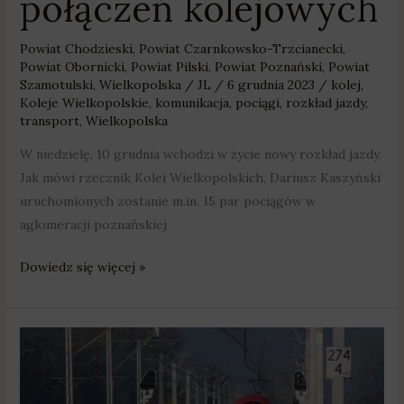
połączeń kolejowych
Powiat Chodzieski
,
Powiat Czarnkowsko-Trzcianecki
,
Powiat Obornicki
,
Powiat Pilski
,
Powiat Poznański
,
Powiat
Szamotulski
,
Wielkopolska
/
JL
/
6 grudnia 2023
/
kolej
,
Koleje Wielkopolskie
,
komunikacja
,
pociągi
,
rozkład jazdy
,
transport
,
Wielkopolska
W niedzielę, 10 grudnia wchodzi w życie nowy rozkład jazdy.
Jak mówi rzecznik Kolei Wielkopolskich, Dariusz Kaszyński
uruchomionych zostanie m.in. 15 par pociągów w
aglomeracji poznańskiej
Dowiedz się więcej »
Pociągi
Kolei
Wielkopolskich