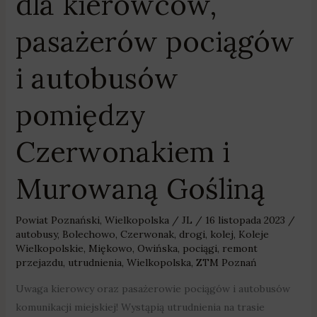
dla kierowców,
pasażerów pociągów
i autobusów
pomiędzy
Czerwonakiem i
Murowaną Gośliną
Powiat Poznański
,
Wielkopolska
/
JL
/
16 listopada 2023
/
autobusy
,
Bolechowo
,
Czerwonak
,
drogi
,
kolej
,
Koleje
Wielkopolskie
,
Miękowo
,
Owińska
,
pociągi
,
remont
przejazdu
,
utrudnienia
,
Wielkopolska
,
ZTM Poznań
Uwaga kierowcy oraz pasażerowie pociągów i autobusów
komunikacji miejskiej! Wystąpią utrudnienia na trasie