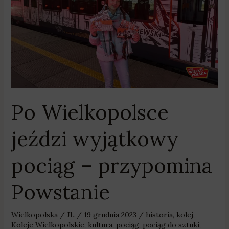
–
przypomina
Powstanie
Po Wielkopolsce
jeździ wyjątkowy
pociąg – przypomina
Powstanie
Wielkopolska
/
JL
/
19 grudnia 2023
/
historia
,
kolej
,
Koleje Wielkopolskie
,
kultura
,
pociąg
,
pociąg do sztuki
,