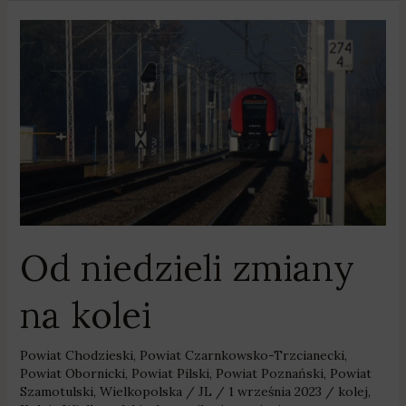
Od
niedzieli
zmiany
na
kolei
Od niedzieli zmiany
na kolei
Powiat Chodzieski
,
Powiat Czarnkowsko-Trzcianecki
,
Powiat Obornicki
,
Powiat Pilski
,
Powiat Poznański
,
Powiat
Szamotulski
,
Wielkopolska
/
JL
/
1 września 2023
/
kolej
,