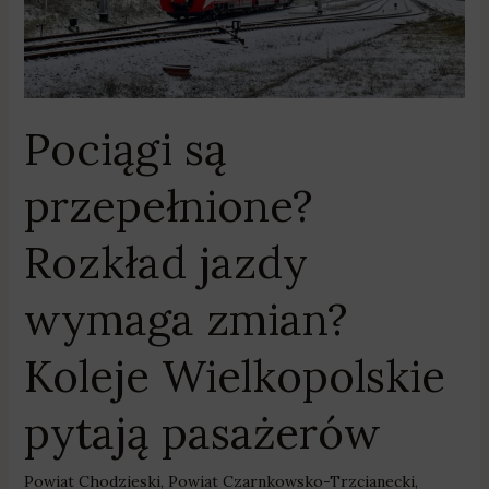
Koleje
Wielkopolskie
pytają
pasażerów
Pociągi są
przepełnione?
Rozkład jazdy
wymaga zmian?
Koleje Wielkopolskie
pytają pasażerów
Powiat Chodzieski
,
Powiat Czarnkowsko-Trzcianecki
,