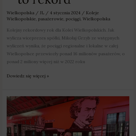
Wielkopolska
/
JL
/
4 stycznia 2024
/
Koleje
Wielkopolskie
,
pasażerowie
,
pociągi
,
Wielkopolska
Kolejny rekordowy rok dla Kolei Wielkopolskich. Jak
wylicza wiceprezes spółki, Mikołaj Grzyb ze wstępnych
wyliczeń wynika, że pociągi regionalne i lokalne w całej
Wielkopolsce przewiozły ponad 16 milionów pasażerów, o
ponad 2 miliony więcej niż w 2022 roku
Dowiedz się więcej »
Po
Wielkopolsce
jeździ
wyjątkowy
pociąg