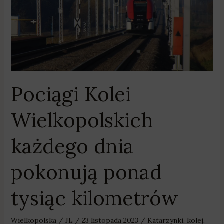
każdego
dnia
pokonują
ponad
tysiąc
kilometrów
Pociągi Kolei
Wielkopolskich
każdego dnia
pokonują ponad
tysiąc kilometrów
Wielkopolska
/
JL
/
23 listopada 2023
/
Katarzynki
,
kolej
,