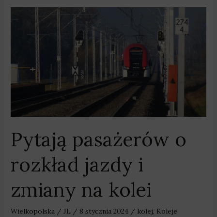
Pytają
pasażerów
o
rozkład
jazdy
i
zmiany
na
kolei
Pytają pasażerów o
rozkład jazdy i
zmiany na kolei
Wielkopolska
/
JL
/
8 stycznia 2024
/
kolej
,
Koleje