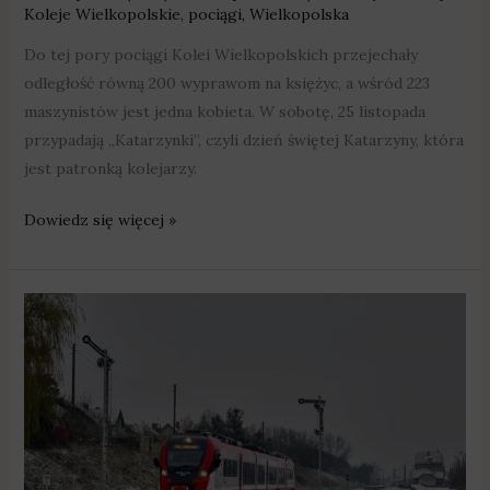
Koleje Wielkopolskie
,
pociągi
,
Wielkopolska
Do tej pory pociągi Kolei Wielkopolskich przejechały
odległość równą 200 wyprawom na księżyc, a wśród 223
maszynistów jest jedna kobieta. W sobotę, 25 listopada
przypadają „Katarzynki”, czyli dzień świętej Katarzyny, która
jest patronką kolejarzy.
Dowiedz się więcej »
Pociągi
są
przepełnione?
Rozkład
jazdy
wymaga
zmian?