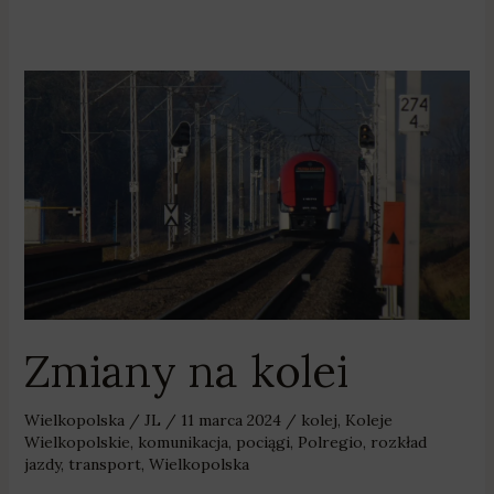
Zmiany
na
kolei
Zmiany na kolei
Wielkopolska
/
JL
/
11 marca 2024
/
kolej
,
Koleje
Wielkopolskie
,
komunikacja
,
pociągi
,
Polregio
,
rozkład
jazdy
,
transport
,
Wielkopolska