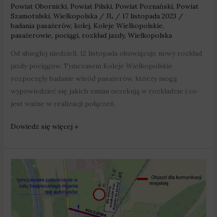
Powiat Obornicki
,
Powiat Pilski
,
Powiat Poznański
,
Powiat
Szamotulski
,
Wielkopolska
/
JL
/
17 listopada 2023
/
badania pasażerów
,
kolej
,
Koleje Wielkopolskie
,
pasażerowie
,
pociągi
,
rozkład jazdy
,
Wielkopolska
Od ubiegłej niedzieli, 12 listopada obowiązuje nowy rozkład
jazdy pociągów. Tymczasem Koleje Wielkopolskie
rozpoczęły badanie wśród pasażerów, którzy mogą
wypowiedzieć się jakich zmian oczekują w rozkładzie i co
jest ważne w realizacji połączeń.
Dowiedz się więcej »
Poważne
utrudnienia
dla
kierowców,
pasażerów