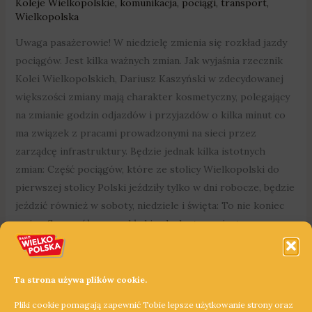
Koleje Wielkopolskie
,
komunikacja
,
pociągi
,
transport
,
Wielkopolska
Uwaga pasażerowie! W niedzielę zmienia się rozkład jazdy
pociągów. Jest kilka ważnych zmian. Jak wyjaśnia rzecznik
Kolei Wielkopolskich, Dariusz Kaszyński w zdecydowanej
większości zmiany mają charakter kosmetyczny, polegający
na zmianie godzin odjazdów i przyjazdów o kilka minut co
ma związek z pracami prowadzonymi na sieci przez
zarządcę infrastruktury. Będzie jednak kilka istotnych
zmian: Część pociągów, które ze stolicy Wielkopolski do
pierwszej stolicy Polski jeździły tylko w dni robocze, będzie
jeździć również w soboty, niedziele i święta: To nie koniec
zmian: Szczegółowy rozkład jazdy dostępny jest na
peronach i dworcach, a także w internecie na stronie Kolei
Wielkopolskich oraz portalpasazera.pl
Ta strona używa plików cookie.
Dowiedz się więcej »
Pliki cookie pomagają zapewnić Tobie lepsze użytkowanie strony oraz