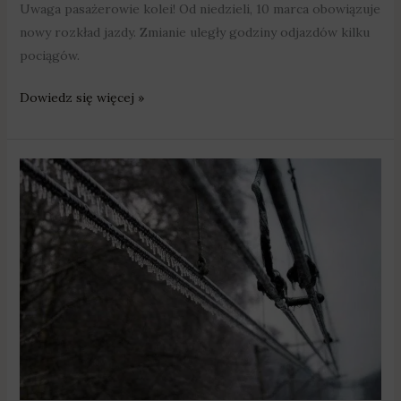
Uwaga pasażerowie kolei! Od niedzieli, 10 marca obowiązuje
nowy rozkład jazdy. Zmianie uległy godziny odjazdów kilku
pociągów.
Dowiedz się więcej »
Awaria
na
kolei!
Doszło
do
zerwania
sieci
trakcyjnej