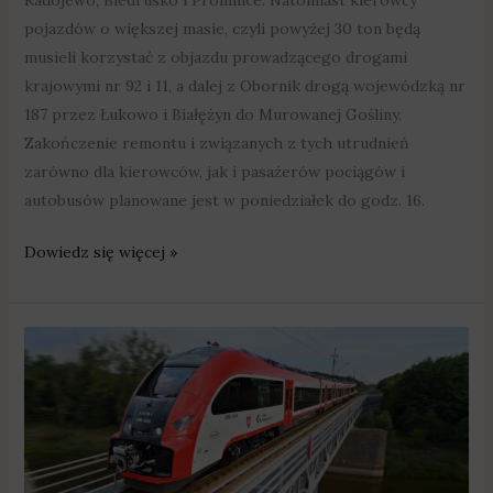
Radojewo, Biedrusko i Promnice. Natomiast kierowcy
pojazdów o większej masie, czyli powyżej 30 ton będą
musieli korzystać z objazdu prowadzącego drogami
krajowymi nr 92 i 11, a dalej z Obornik drogą wojewódzką nr
187 przez Łukowo i Białężyn do Murowanej Gośliny.
Zakończenie remontu i związanych z tych utrudnień
zarówno dla kierowców, jak i pasażerów pociągów i
autobusów planowane jest w poniedziałek do godz. 16.
Dowiedz się więcej »
Od
niedzieli
zmiany
na
kolei