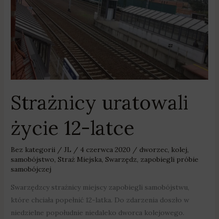
12-
latce
Strażnicy uratowali
życie 12-latce
Bez kategorii
/
JL
/
4 czerwca 2020
/
dworzec
,
kolej
,
samobójstwo
,
Straż Miejska
,
Swarzędz
,
zapobiegli próbie
samobójczej
Swarzędzcy strażnicy miejscy zapobiegli samobójstwu,
które chciała popełnić 12-latka. Do zdarzenia doszło w
niedzielne popołudnie niedaleko dworca kolejowego.