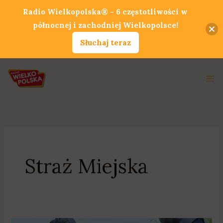
Przejdź
Radio Wielkopolska® - 6 częstotliwości w
do
północnej i zachodniej Wielkopolsce!
treści
Słuchaj teraz
Ma
Me
Straż Miejska