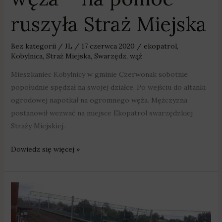
ruszyła Straż Miejska
Bez kategorii
/
JL
/
17 czerwca 2020
/
ekopatrol
,
Kobylnica
,
Straż Miejska
,
Swarzędz
,
wąż
Mieszkaniec Kobylnicy w gminie Czerwonak sobotnie
popołudnie spędzał na swojej działce. Po wejściu do altanki
ogrodowej napotkał na ogromnego węża. Mężczyzna
postanowił wezwać na miejsce Ekopatrol swarzędzkiej
Straży Miejskiej.
Dowiedz się więcej »
Strażnicy
uratowali
życie