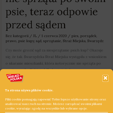
psie, teraz odpowie
przed sądem
Bez kategorii
/
JL
/
1 czerwca 2020
/
pies
,
porządek
,
prawo
,
psie kupy
,
sąd
,
sprzątanie
,
Straż Miejska
,
Swarzędz
Czy może grozić sąd za niesprzątanie psich kup? Okazuje
się, że tak. Swarzędzka Straż Miejska wystąpiła z wnioskiem
o ukaranie mieszkanki, która notorycznie nie sprząta po
swoim pupilu. Kobieta kilkukrotnie była pouczana przez
strażników, ale sytuacja się powtarzała. Nie pomogło nawet
wręczenie mandatów.
Ta strona używa plików cookie.
Dowiedz się więcej »
Pliki cookie pomagają zapewnić Tobie lepsze użytkowanie strony oraz
analizować nasz ruch na stronie. Możesz zarządzać swoimi plikami
cookie, wyrażając zgodę na wszystkie lub wybrane opcje.