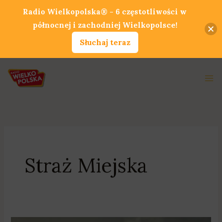
Przejdź
Radio Wielkopolska® - 6 częstotliwości w
do
północnej i zachodniej Wielkopolsce!
treści
Słuchaj teraz
Ma
Me
Straż Miejska