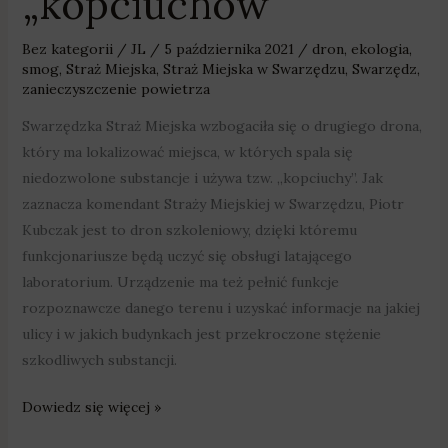
„kopciuchów”
Bez kategorii
/
JL
/
5 października 2021
/
dron
,
ekologia
,
smog
,
Straż Miejska
,
Straż Miejska w Swarzędzu
,
Swarzędz
,
zanieczyszczenie powietrza
Swarzędzka Straż Miejska wzbogaciła się o drugiego drona,
który ma lokalizować miejsca, w których spala się
niedozwolone substancje i używa tzw. „kopciuchy”. Jak
zaznacza komendant Straży Miejskiej w Swarzędzu, Piotr
Kubczak jest to dron szkoleniowy, dzięki któremu
funkcjonariusze będą uczyć się obsługi latającego
laboratorium. Urządzenie ma też pełnić funkcje
rozpoznawcze danego terenu i uzyskać informacje na jakiej
ulicy i w jakich budynkach jest przekroczone stężenie
szkodliwych substancji.
Dowiedz się więcej »