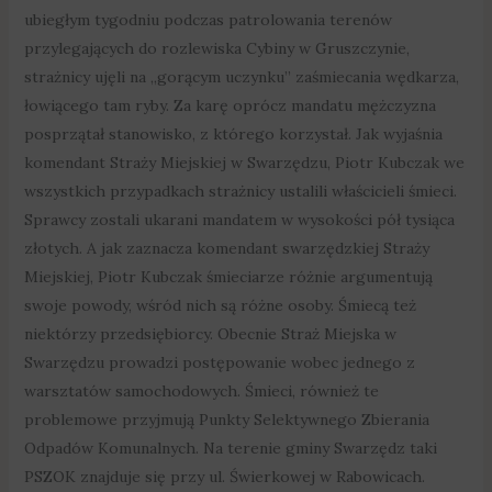
ubiegłym tygodniu podczas patrolowania terenów
przylegających do rozlewiska Cybiny w Gruszczynie,
strażnicy ujęli na „gorącym uczynku” zaśmiecania wędkarza,
łowiącego tam ryby. Za karę oprócz mandatu mężczyzna
posprzątał stanowisko, z którego korzystał. Jak wyjaśnia
komendant Straży Miejskiej w Swarzędzu, Piotr Kubczak we
wszystkich przypadkach strażnicy ustalili właścicieli śmieci.
Sprawcy zostali ukarani mandatem w wysokości pół tysiąca
złotych. A jak zaznacza komendant swarzędzkiej Straży
Miejskiej, Piotr Kubczak śmieciarze różnie argumentują
swoje powody, wśród nich są różne osoby. Śmiecą też
niektórzy przedsiębiorcy. Obecnie Straż Miejska w
Swarzędzu prowadzi postępowanie wobec jednego z
warsztatów samochodowych. Śmieci, również te
problemowe przyjmują Punkty Selektywnego Zbierania
Odpadów Komunalnych. Na terenie gminy Swarzędz taki
PSZOK znajduje się przy ul. Świerkowej w Rabowicach.