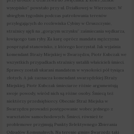
wysypisko” powstało przy ul. Działkowej w Wierzonce. W
ubiegłym tygodniu podczas patrolowania terenów
przylegających do rozlewiska Cybiny w Gruszczynie,
strażnicy ujęli na „gorącym uczynku” zaśmiecania wędkarza,
łowiącego tam ryby. Za karę oprócz mandatu mężczyzna
posprzątał stanowisko, z którego korzystał. Jak wyjaśnia
komendant Straży Miejskiej w Swarzędzu, Piotr Kubczak we
wszystkich przypadkach strażnicy ustalili właścicieli śmieci.
Sprawcy zostali ukarani mandatem w wysokości pół tysiąca
złotych. A jak zaznacza komendant swarzędzkiej Straży
Miejskiej, Piotr Kubczak śmieciarze różnie argumentują
swoje powody, wśród nich są różne osoby. Śmiecą też
niektórzy przedsiębiorcy. Obecnie Straż Miejska w
Swarzędzu prowadzi postępowanie wobec jednego z
warsztatów samochodowych. Śmieci, również te
problemowe przyjmują Punkty Selektywnego Zbierania
Odpadów Komunalnych. Na terenie gminy Swarzędz taki