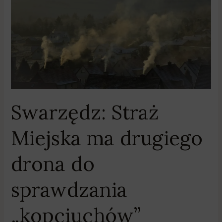
Swarzędz:
Straż
Miejska
ma
drugiego
drona
do
sprawdzania
„kopciuchów”
Swarzędz: Straż
Miejska ma drugiego
drona do
sprawdzania
„kopciuchów”