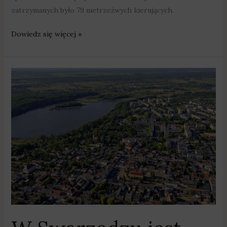
zatrzymanych było 79 nietrzeźwych kierujących.
Dowiedz się więcej »
W
Swarzędzu
jest
bezpiecznie?