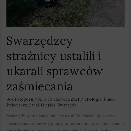
Swarzędzcy
strażnicy ustalili i
ukarali sprawców
zaśmiecania
Bez kategorii
/
JL
/
10 czerwca 2021
/
ekologia
,
śmieci
,
śmieciarze
,
Straż Miejska
,
Swarzędz
Swarzędzcy strażnicy miejscy ustalili i ukarali sprawców
zaśmiecania terenów gminnych. Jeden z nich porzucił śmieci
przy drodze z Uzarzewa do Święcinka. Z kolei „dzikie