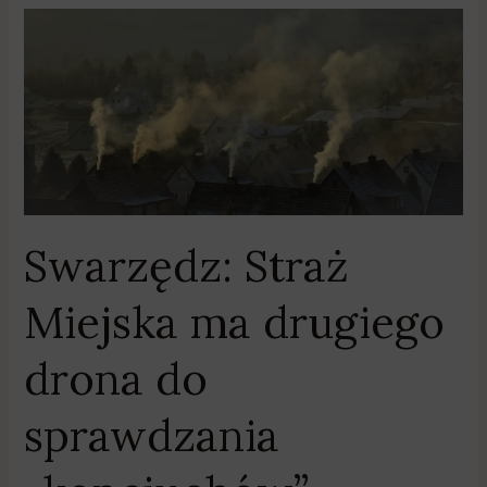
Swarzędz:
Straż
Miejska
ma
drugiego
drona
do
sprawdzania
„kopciuchów”
Swarzędz: Straż
Miejska ma drugiego
drona do
sprawdzania