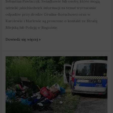
Sebastian Pawlaczyk. Świadkowie lub osoby, które mogą
udzielić jakichkolwiek informacji na temat wyrzucania
odpadów przy drodze Grudna-Boruchowo oraz w
Karolewie i Marlewie są proszone o kontakt ze Strażą
Miejską lub Policją w Rogoźnie.
Dowiedz się więcej »
Swarzędzcy
strażnicy
ustalili
i
ukarali
sprawców
zaśmiecania