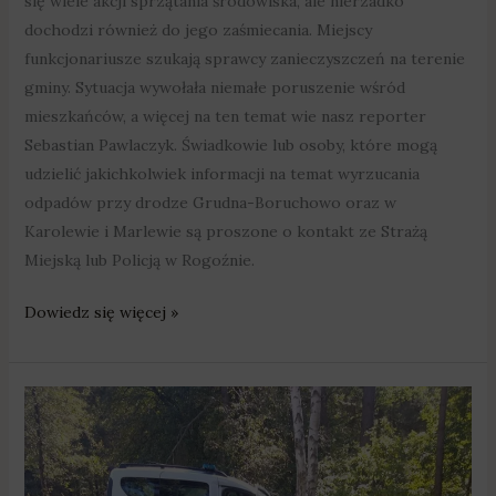
się wiele akcji sprzątania środowiska, ale nierzadko
dochodzi również do jego zaśmiecania. Miejscy
funkcjonariusze szukają sprawcy zanieczyszczeń na terenie
gminy. Sytuacja wywołała niemałe poruszenie wśród
mieszkańców, a więcej na ten temat wie nasz reporter
Sebastian Pawlaczyk. Świadkowie lub osoby, które mogą
udzielić jakichkolwiek informacji na temat wyrzucania
odpadów przy drodze Grudna-Boruchowo oraz w
Karolewie i Marlewie są proszone o kontakt ze Strażą
Miejską lub Policją w Rogoźnie.
Dowiedz się więcej »
Kto
zaśmieca
Rogoźno
i