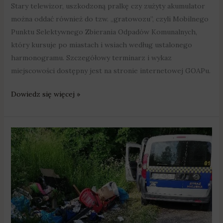
Stary telewizor, uszkodzoną pralkę czy zużyty akumulator
można oddać również do tzw. „gratowozu”, czyli Mobilnego
Punktu Selektywnego Zbierania Odpadów Komunalnych,
który kursuje po miastach i wsiach według ustalonego
harmonogramu. Szczegółowy terminarz i wykaz
miejscowości dostępny jest na stronie internetowej GOAPu.
Dowiedz się więcej »
Swarzędzcy
strażnicy
ustalili
i
ukarali
sprawców
zaśmiecania