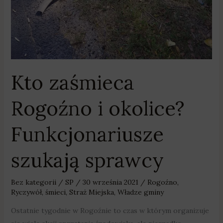
Kto zaśmieca
Rogoźno i okolice?
Funkcjonariusze
szukają sprawcy
Bez kategorii
/
SP
/
30 września 2021
/
Rogoźno
,
Ryczywół
,
śmieci
,
Straż Miejska
,
Władze gminy
Ostatnie tygodnie w Rogoźnie to czas w którym organizuje