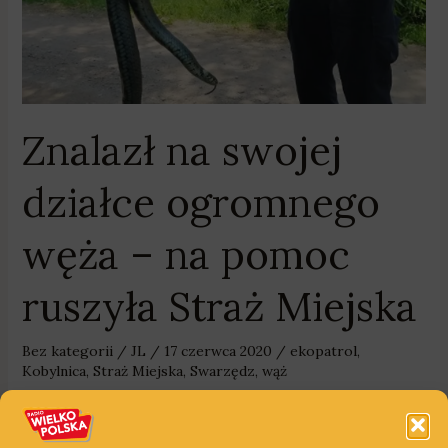
pomoc
ruszyła
Straż
Miejska
Znalazł na swojej
działce ogromnego
węża – na pomoc
ruszyła Straż Miejska
Bez kategorii
/
JL
/
17 czerwca 2020
/
ekopatrol
,
Kobylnica
,
Straż Miejska
,
Swarzędz
,
wąż
Mieszkaniec Kobylnicy w gminie Czerwonak sobotnie
popołudnie spędzał na swojej działce. Po wejściu do altanki