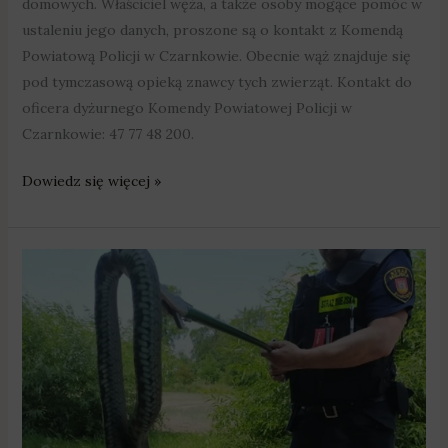
domowych. Właściciel węża, a także osoby mogące pomóc w
ustaleniu jego danych, proszone są o kontakt z Komendą
Powiatową Policji w Czarnkowie. Obecnie wąż znajduje się
pod tymczasową opieką znawcy tych zwierząt. Kontakt do
oficera dyżurnego Komendy Powiatowej Policji w
Czarnkowie: 47 77 48 200.
Dowiedz się więcej »
Znalazł
na
swojej
działce
ogromnego
węża
–
na