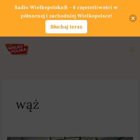
Przejdź
Radio Wielkopolska® - 6 częstotliwości w
do
północnej i zachodniej Wielkopolsce!
treści
Słuchaj teraz
Ma
Me
wąż