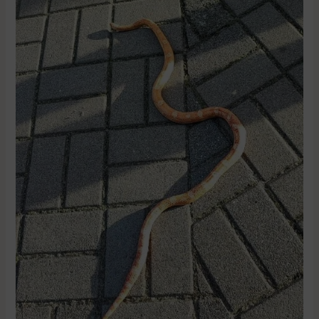
Właściciel
węża
poszukiwany!