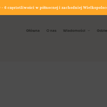
- 6 częstotliwości w północnej i zachodniej Wielkopolsc
Główna
O nas
Wiadomości
Gdzie