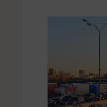
Rozpoczął
się
Europejski
Tydzień
Zrównoważonego
Transportu