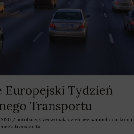
ę Europejski Tydzień
ego Transportu
 2020
/
autobusy
,
Czerwonak
,
dzień bez samochodu
,
komun
onego transportu