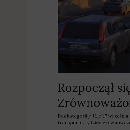
Rozpoczął si
Zrównoważon
Bez kategorii
/
JL
/
17 września
transportu
,
tydzień zrównoważ