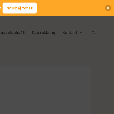
e!
Słuchaj teraz
Szukaj
 nas słuchać?
Kup reklamę
Kontakt