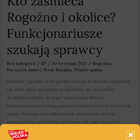
Kto zaśmieca
Rogoźno i okolice?
Funkcjonariusze
szukają sprawcy
Bez kategorii
/
SP
/
30 września 2021
/
Rogoźno
,
Ryczywół
,
śmieci
,
Straż Miejska
,
Władze gminy
Ostatnie tygodnie w Rogoźnie to czas w którym organizuje
się wiele akcji sprzątania środowiska, ale nierzadko
dochodzi również do jego zaśmiecania. Miejscy
funkcjonariusze szukają sprawcy zanieczyszczeń na terenie
gminy. Sytuacja wywołała niemałe poruszenie wśród
mieszkańców, a więcej na ten temat wie nasz reporter
Sebastian Pawlaczyk. Świadkowie lub osoby, które mogą
udzielić jakichkolwiek informacji na temat wyrzucania