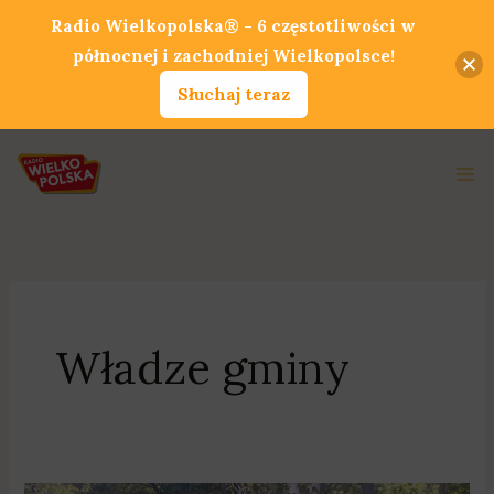
Przejdź
Radio Wielkopolska® - 6 częstotliwości w
do
północnej i zachodniej Wielkopolsce!
treści
Słuchaj teraz
Ma
Me
Władze gminy