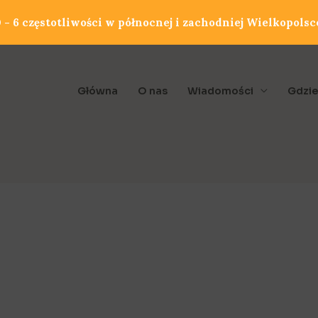
- 6 częstotliwości w północnej i zachodniej Wielkopolsc
Główna
O nas
Wiadomości
Gdzie