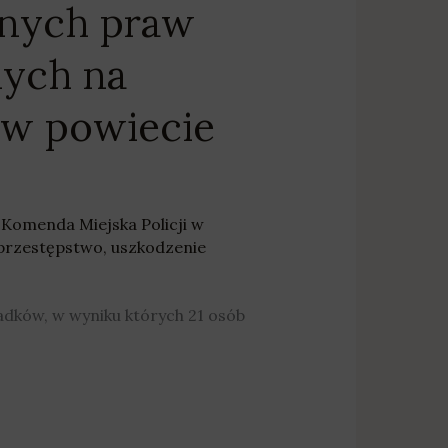
anych praw
nych na
 w powiecie
,
Komenda Miejska Policji w
przestępstwo
,
uszkodzenie
adków, w wyniku których 21 osób