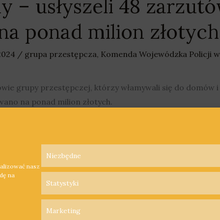
 – usłyszeli 48 zarzutó
a ponad milion złotych
 2024
/
grupa przestępcza
,
Komenda Wojewódzka Policji w
owie grupy przestępczej, którzy włamywali się do domów i
ano na ponad milion złotych.
Niezbędne
nalizować nasz
odę na
Statystyki
Marketing