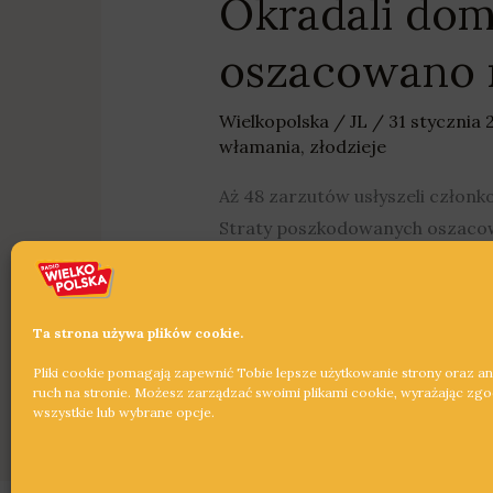
Okradali domy
oszacowano n
Wielkopolska
/
JL
/
31 stycznia
włamania
,
złodzieje
Aż 48 zarzutów usłyszeli członk
Straty poszkodowanych oszacow
Dowiedz się więcej »
Ta strona używa plików cookie.
Pliki cookie pomagają zapewnić Tobie lepsze użytkowanie strony oraz a
ruch na stronie. Możesz zarządzać swoimi plikami cookie, wyrażając zg
wszystkie lub wybrane opcje.