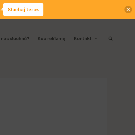
e!
Słuchaj teraz
Szukaj
 nas słuchać?
Kup reklamę
Kontakt