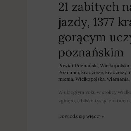
21 zabitych 
na
gorącym
jazdy, 1377 k
uczynku
–
gorącym ucz
bezpieczeństwo
w
poznańskim
powiecie
poznańskim
Powiat Poznański
,
Wielkopolska
Poznaniu
,
kradzieże
,
kradzieży
,
mienia
,
Wielkopolska
,
włamania
,
W ubiegłym roku w stolicy Wiel
zginęło, a blisko tysiąc zostało 
Dowiedz się więcej »