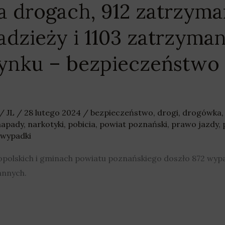
na drogach, 912 zatrzym
radzieży i 1103 zatrzyma
ynku – bezpieczeństwo
/
JL
/
28 lutego 2024
/
bezpieczeństwo
,
drogi
,
drogówka
napady
,
narkotyki
,
pobicia
,
powiat poznański
,
prawo jazdy
,
wypadki
kopolskich i gminach powiatu poznańskiego doszło 872 wyp
rannych.