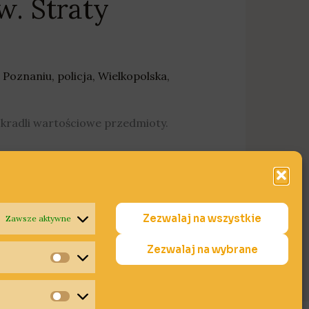
w. Straty
 Poznaniu
,
policja
,
Wielkopolska
,
 kradli wartościowe przedmioty.
Zezwalaj na wszystkie
Zawsze aktywne
Zezwalaj na wybrane
Statystyki
Marketing