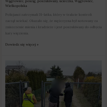
Wągrowiec
,
pościg
,
poszukiwany
,
ucieczka
,
Wągrowiec
,
Wielkopolska
Policjanci zatrzymali 31-latka, który w trakcie kontroli
zaczął uciekać. Okazało się, że mężczyzna był notowany za
zniszczenie mienia i kradzieże i jest poszukiwany do odbycia
kary więzienia.
Dowiedz się więcej »
Włamywali
się
i
okradali
ROD-
y
–
grozi