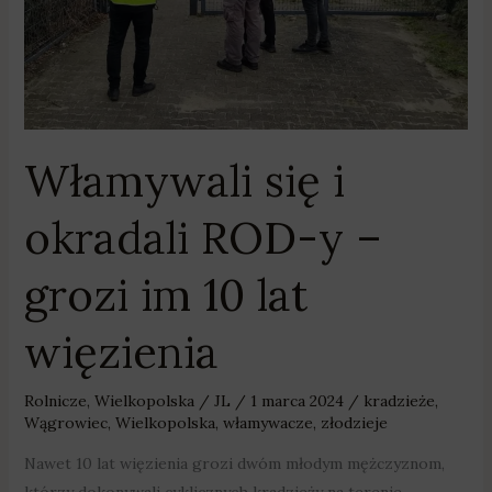
im
10
lat
więzienia
Włamywali się i
okradali ROD-y –
grozi im 10 lat
więzienia
Rolnicze
,
Wielkopolska
/
JL
/
1 marca 2024
/
kradzieże
,
Wągrowiec
,
Wielkopolska
,
włamywacze
,
złodzieje
Nawet 10 lat więzienia grozi dwóm młodym mężczyznom,
którzy dokonywali cyklicznych kradzieży na terenie