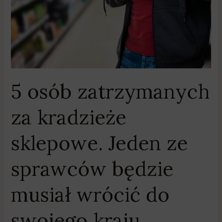
Jeden
ze
sprawców
będzie
musiał
wrócić
do
5 osób zatrzymanych
swojego
kraju
za kradzieże
sklepowe. Jeden ze
sprawców będzie
musiał wrócić do
swojego kraju