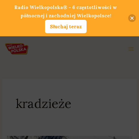
Przejdź
Radio Wielkopolska® - 6 częstotliwości w
do
północnej i zachodniej Wielkopolsce!
treści
Słuchaj teraz
Ma
Me
kradzieże