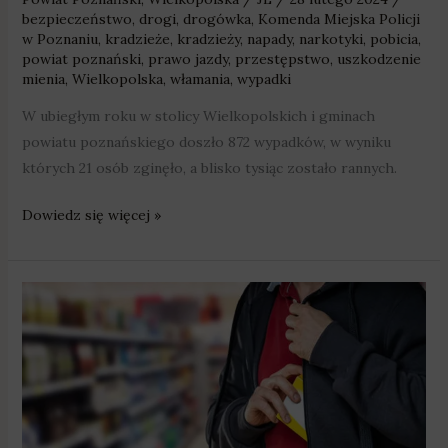
bezpieczeństwo
,
drogi
,
drogówka
,
Komenda Miejska Policji
w Poznaniu
,
kradzieże
,
kradzieży
,
napady
,
narkotyki
,
pobicia
,
powiat poznański
,
prawo jazdy
,
przestępstwo
,
uszkodzenie
mienia
,
Wielkopolska
,
włamania
,
wypadki
W ubiegłym roku w stolicy Wielkopolskich i gminach
powiatu poznańskiego doszło 872 wypadków, w wyniku
których 21 osób zginęło, a blisko tysiąc zostało rannych.
Dowiedz się więcej »
5
osób
zatrzymanych
za
kradzieże
sklepowe.