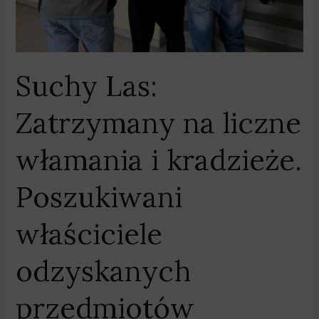
kradzieże.
Poszukiwani
właściciele
odzyskanych
Suchy Las:
przedmiotów
Zatrzymany na liczne
włamania i kradzieże.
Poszukiwani
właściciele
odzyskanych
przedmiotów