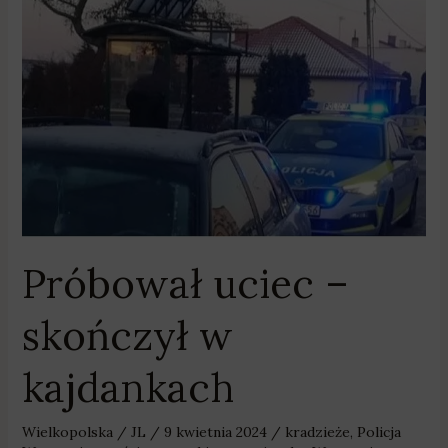
Próbował
uciec
–
skończył
w
kajdankach
Próbował uciec –
skończył w
kajdankach
Wielkopolska
/
JL
/
9 kwietnia 2024
/
kradzieże
,
Policja