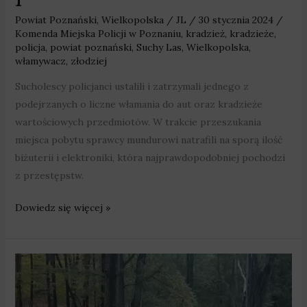
Powiat Poznański
,
Wielkopolska
/
JL
/
30 stycznia 2024
/
Komenda Miejska Policji w Poznaniu
,
kradzież
,
kradzieże
,
policja
,
powiat poznański
,
Suchy Las
,
Wielkopolska
,
włamywacz
,
złodziej
Sucholescy policjanci ustalili i zatrzymali jednego z
podejrzanych o liczne włamania do aut oraz kradzieże
wartościowych przedmiotów. W trakcie przeszukania
miejsca pobytu sprawcy mundurowi natrafili na sporą ilość
biżuterii i elektroniki, która najprawdopodobniej pochodzi
z przestępstw.
Dowiedz się więcej »
Ponad
150
kradzieży