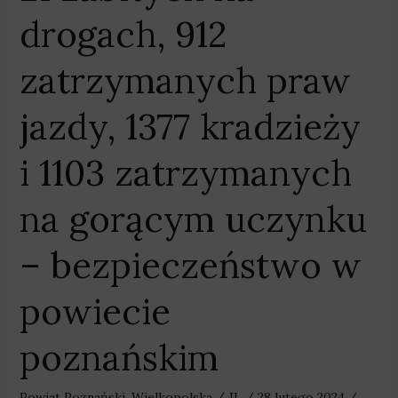
zatrzymanych
drogach, 912
na
gorącym
zatrzymanych praw
uczynku
–
jazdy, 1377 kradzieży
bezpieczeństwo
w
i 1103 zatrzymanych
powiecie
poznańskim
na gorącym uczynku
– bezpieczeństwo w
powiecie
poznańskim
Powiat Poznański
,
Wielkopolska
/
JL
/
28 lutego 2024
/