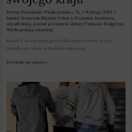
Powiat Poznański
,
Wielkopolska
/
JL
/
9 lutego 2024
/
handel
,
Komenda Miejska Policji w Poznaniu
,
kradzieże
,
okradł sklep
,
powiat poznański
,
sklepy
,
Tarnowo Podgórne
,
Wielkopolska
,
złodzieje
Nawet 5 lat więzienia grozi kilku mężczyznom, którzy
zostali zatrzymali za kradzież sklepową.
Dowiedz się więcej »
Suchy
Las:
Zatrzymany
na
liczne
włamania
i