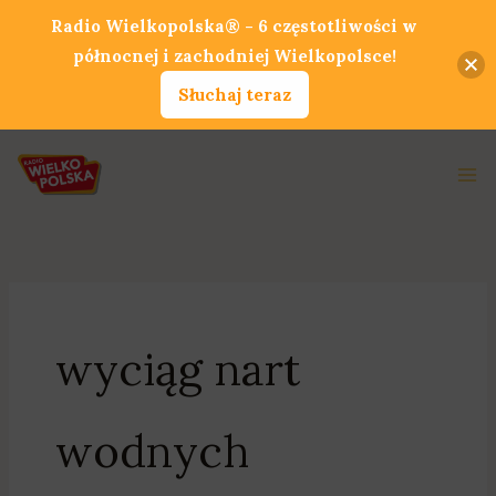
Przejdź
Radio Wielkopolska® - 6 częstotliwości w
do
północnej i zachodniej Wielkopolsce!
treści
Słuchaj teraz
Ma
Me
wyciąg nart
wodnych