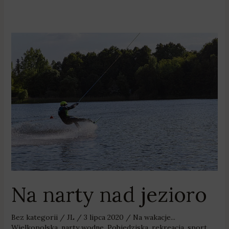
Na
narty
nad
jezioro
Na narty nad jezioro
Bez kategorii
/
JL
/
3 lipca 2020
/
Na wakacje...
Wielkopolska
,
narty wodne
,
Pobiedziska
,
rekreacja
,
sport
,