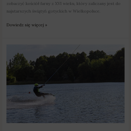
zobaczyć kościół farny z XVI wieku, który zaliczany jest do
najstarszych świątyń gotyckich w Wielkopolsce.
Dowiedz się więcej »
Na
narty
nad
jezioro