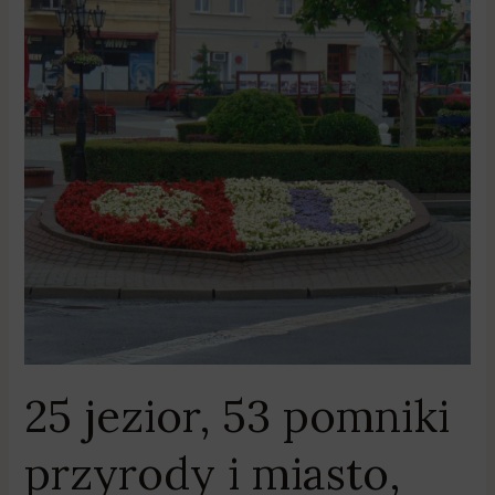
25
jezior,
53
pomniki
przyrody
i
miasto,
które
w
1048
roku
założył
Książę
Kazimierz
25 jezior, 53 pomniki
Odnowiciel
przyrody i miasto,