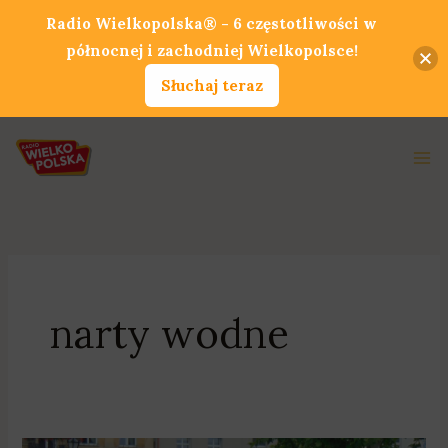
Przejdź
Radio Wielkopolska® - 6 częstotliwości w
do
północnej i zachodniej Wielkopolsce!
treści
Słuchaj teraz
Ma
Me
narty wodne