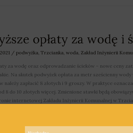
ższe opłaty za wodę i ś
 2021
/
podwyżka
,
Trzcianka
,
woda
,
Zakład Inżynierii Komu
łaty za wodę oraz odprowadzanie ścieków – nowe ceny za
e. Na skutek podwyżek opłata za metr sześcienny wody wz
 należy zapłacić 8 złotych i 9 groszy. W praktyce oznacza
i od 8 do 10 złotych więcej. Zmienione stawki będą obowiąz
onie internetowej Zakładu Inżynierii Komunalnej w Trzcia