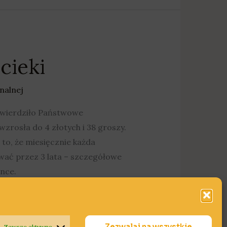
cieki
nalnej
twierdziło Państwowe
rosła do 4 złotych i 38 groszy.
 to, że miesięcznie każda
ywać przez 3 lata – szczegółowe
nce.
Zezwalaj na wszystkie
Zawsze aktywne