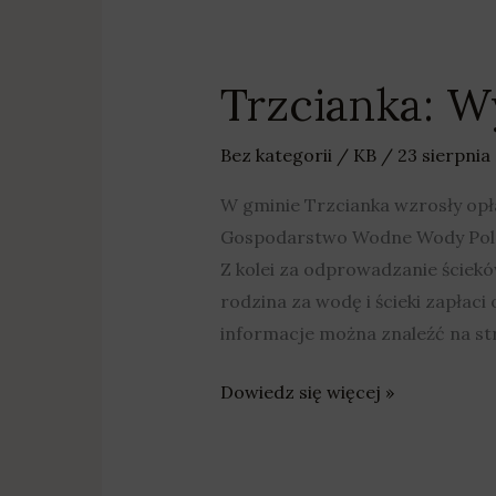
Trzcianka: Wy
Trzcianka:
Wyższe
opłaty
Bez kategorii
/
KB
/
23 sierpnia
za
W gminie Trzcianka wzrosły op
wodę
Gospodarstwo Wodne Wody Polski
i
Z kolei za odprowadzanie ścieków
ścieki
rodzina za wodę i ścieki zapłac
informacje można znaleźć na str
Dowiedz się więcej »