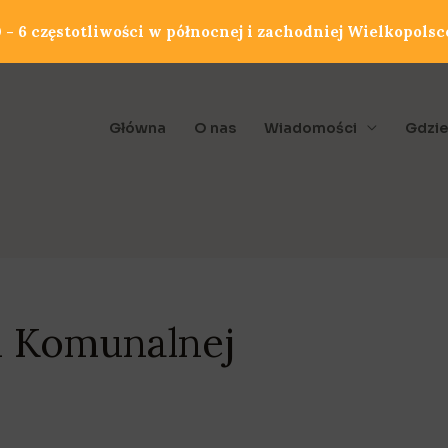
- 6 częstotliwości w północnej i zachodniej Wielkopolsc
Główna
O nas
Wiadomości
Gdzie
ii Komunalnej