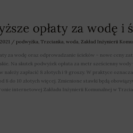
ższe opłaty za wodę i ś
 2021
/
podwyżka
,
Trzcianka
,
woda
,
Zakład Inżynierii Komu
łaty za wodę oraz odprowadzanie ścieków – nowe ceny za
e. Na skutek podwyżek opłata za metr sześcienny wody wz
 należy zapłacić 8 złotych i 9 groszy. W praktyce oznacza
i od 8 do 10 złotych więcej. Zmienione stawki będą obowiąz
onie internetowej Zakładu Inżynierii Komunalnej w Trzcia