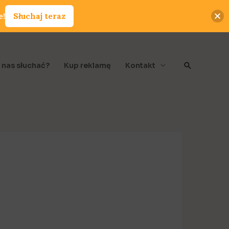
e!
Słuchaj teraz
Szukaj
 nas słuchać?
Kup reklamę
Kontakt