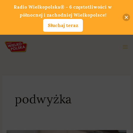
Przejdź
Radio Wielkopolska® - 6 częstotliwości w
do
północnej i zachodniej Wielkopolsce!
treści
Słuchaj teraz
Ma
Me
podwyżka