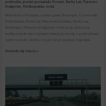
podwyżka
,
powiat poznański
,
Poznań
,
Suchy Las
,
Tarnowo
Podgórne
,
Wielkopolska
,
woda
Mieszkańcy Poznania, a także gmin: Swarzędz, Czerwonak,
Pobiedziska, Kostrzyn, Murowana Goślina, Suchy Las,
Rokietnica, Tarnowo Podgórne i Ostroróg, którzy są
podłączeni do sieci Aquanet muszą liczyć się z podwyżkami
opłat za wodę i ścieki, i to już od przyszłego tygodnia.
Dowiedz się więcej »
„A2,
że
drożej”
–
wyższe
opłaty