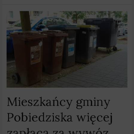
Mieszkańcy
gminy
Pobiedziska
więcej
zapłacą
za
wywóz
śmieci
Mieszkańcy gminy
Pobiedziska więcej
zapłacą za wywóz