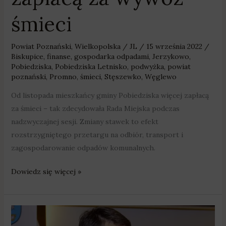
śmieci
Powiat Poznański
,
Wielkopolska
/
JL
/
15 września 2022
/
Biskupice
,
finanse
,
gospodarka odpadami
,
Jerzykowo
,
Pobiedziska
,
Pobiedziska Letnisko
,
podwyżka
,
powiat
poznański
,
Promno
,
śmieci
,
Stęszewko
,
Węglewo
Od listopada mieszkańcy gminy Pobiedziska więcej zapłacą
za śmieci – tak zdecydowała Rada Miejska podczas
nadzwyczajnej sesji. Zmiany stawek to efekt
rozstrzygniętego przetargu na odbiór, transport i
zagospodarowanie odpadów komunalnych.
Dowiedz się więcej »
Burmistrz
Szamotuł