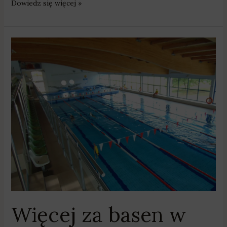
Dowiedz się więcej »
Więcej
za
basen
w
Swarzędzu.
W
Szamotułach
zamkną
pływalnię
Więcej za basen w