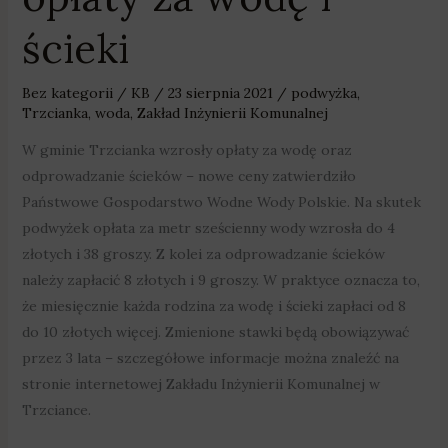
za
ścieki
wodę
i
ścieki
Bez kategorii
/
KB
/
23 sierpnia 2021
/
podwyżka
,
Trzcianka
,
woda
,
Zakład Inżynierii Komunalnej
W gminie Trzcianka wzrosły opłaty za wodę oraz
odprowadzanie ścieków – nowe ceny zatwierdziło
Państwowe Gospodarstwo Wodne Wody Polskie. Na skutek
podwyżek opłata za metr sześcienny wody wzrosła do 4
złotych i 38 groszy. Z kolei za odprowadzanie ścieków
należy zapłacić 8 złotych i 9 groszy. W praktyce oznacza to,
że miesięcznie każda rodzina za wodę i ścieki zapłaci od 8
do 10 złotych więcej. Zmienione stawki będą obowiązywać
przez 3 lata – szczegółowe informacje można znaleźć na
stronie internetowej Zakładu Inżynierii Komunalnej w
Trzciance.