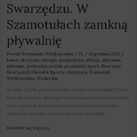
Swarzędzu. W
Szamotułach zamkną
pływalnię
Powiat Poznański
,
Wielkopolska
/
JL
/
13 grudnia 2022
/
basen
,
drożyzna
,
energia
,
gospodarka
,
inflacja
,
pływalnia
,
pływanie
,
podwyżka
,
powiat poznański
,
sport
,
Swarzędz
,
Swarzędzki Ośrodek Sportu i Rekreacji
,
Szamotuły
,
Wielkopolska
,
Wodny Raj
Średnio o 20% podrożały bilety wstępu na pływalnię Wodny
Raj w Swarzędzu. Nieco gorszą sytuacja jest w Szamotułach.
Tam z powodu 14-krotniej podwyżki gazu od stycznia
zamknięta zostanie jedyna w powiecie pływalnia.
Dowiedz się więcej »