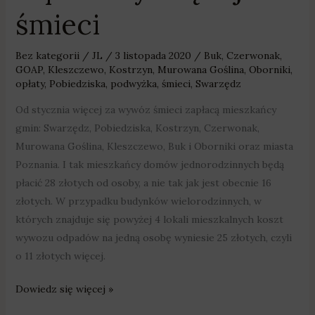
śmieci
Bez kategorii
/
JL
/
3 listopada 2020
/
Buk
,
Czerwonak
,
GOAP
,
Kleszczewo
,
Kostrzyn
,
Murowana Goślina
,
Oborniki
,
opłaty
,
Pobiedziska
,
podwyżka
,
śmieci
,
Swarzędz
Od stycznia więcej za wywóz śmieci zapłacą mieszkańcy
gmin: Swarzędz, Pobiedziska, Kostrzyn, Czerwonak,
Murowana Goślina, Kleszczewo, Buk i Oborniki oraz miasta
Poznania. I tak mieszkańcy domów jednorodzinnych będą
płacić 28 złotych od osoby, a nie tak jak jest obecnie 16
złotych. W przypadku budynków wielorodzinnych, w
których znajduje się powyżej 4 lokali mieszkalnych koszt
wywozu odpadów na jedną osobę wyniesie 25 złotych, czyli
o 11 złotych więcej.
Dowiedz się więcej »