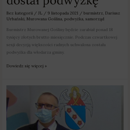
dostał podwyżkę
Bez kategorii
/
JL
/
9 listopada 2021
/
burmistrz
,
Dariusz
Urbański
,
Murowana Goślina
,
podwyżka
,
samorząd
Burmistrz Murowanej Gośliny będzie zarabiał ponad 18
tysięcy złotych brutto miesięcznie. Podczas czwartkowej
sesji decyzją większości radnych uchwalona została
podwyżka dla włodarza gminy.
Dowiedz się więcej »
Burmistrz
Murowanej
Gośliny
dostał
podwyżkę