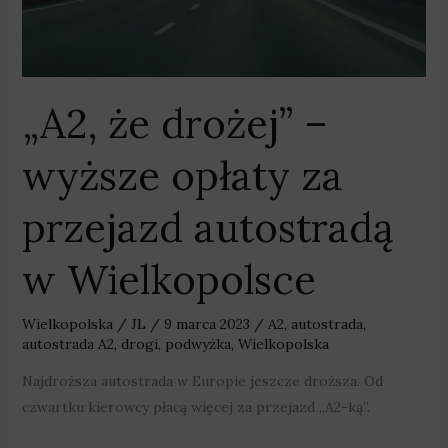
za
przejazd
autostradą
w
Wielkopolsce
„A2, że drożej” –
wyższe opłaty za
przejazd autostradą
w Wielkopolsce
Wielkopolska
/
JL
/
9 marca 2023
/
A2
,
autostrada
,
autostrada A2
,
drogi
,
podwyżka
,
Wielkopolska
Najdroższa autostrada w Europie jeszcze droższa. Od
czwartku kierowcy płacą więcej za przejazd „A2-ką”.