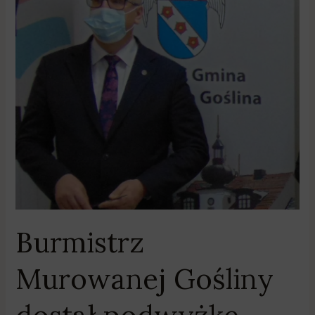
dostał
podwyżkę
Burmistrz
Murowanej Gośliny