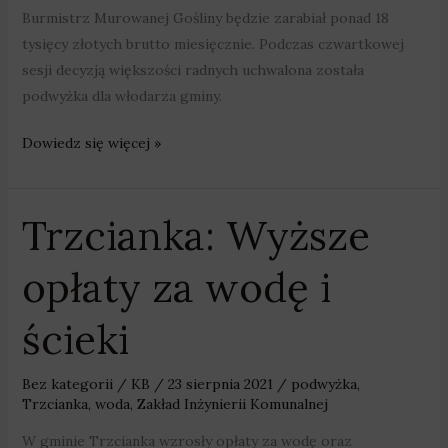
Burmistrz Murowanej Gośliny będzie zarabiał ponad 18
tysięcy złotych brutto miesięcznie. Podczas czwartkowej
sesji decyzją większości radnych uchwalona została
podwyżka dla włodarza gminy.
Dowiedz się więcej »
Trzcianka: Wyższe
Trzcianka:
Wyższe
opłaty za wodę i
opłaty
za
ścieki
wodę
i
ścieki
Bez kategorii
/
KB
/
23 sierpnia 2021
/
podwyżka
,
Trzcianka
,
woda
,
Zakład Inżynierii Komunalnej
W gminie Trzcianka wzrosły opłaty za wodę oraz