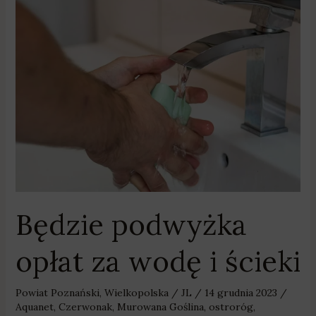
Będzie
podwyżka
opłat
za
wodę
i
ścieki
Będzie podwyżka
opłat za wodę i ścieki
Powiat Poznański
,
Wielkopolska
/
JL
/
14 grudnia 2023
/
Aquanet
,
Czerwonak
,
Murowana Goślina
,
ostroróg
,