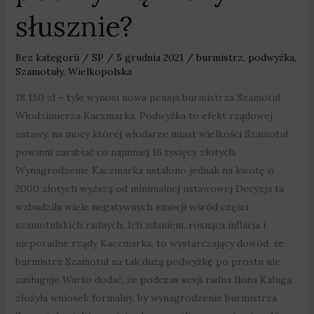
słusznie?
Bez kategorii
/
SP
/
5 grudnia 2021
/
burmistrz
,
podwyżka
,
Szamotuły
,
Wielkopolska
18 150 zł – tyle wynosi nowa pensja burmistrza Szamotuł
Włodzimierza Kaczmarka. Podwyżka to efekt rządowej
ustawy, na mocy której włodarze miast wielkości Szamotuł
powinni zarabiać co najmniej 16 tysięcy złotych.
Wynagrodzenie Kaczmarka ustalono jednak na kwotę o
2000 złotych wyższą od minimalnej ustawowej Decyzja ta
wzbudziła wiele negatywnych emocji wśród części
szamotulskich radnych. Ich zdaniem, rosnąca inflacja i
nieporadne rządy Kaczmarka, to wystarczający dowód, że
burmistrz Szamotuł na tak dużą podwyżkę po prostu nie
zasługuje Warto dodać, że podczas sesji radna Ilona Kaluga
złożyła wniosek formalny, by wynagrodzenie burmistrza