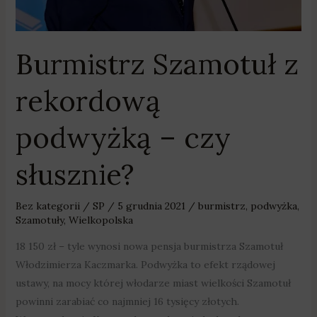
Burmistrz Szamotuł z
rekordową
podwyżką – czy
słusznie?
Bez kategorii
/
SP
/
5 grudnia 2021
/
burmistrz
,
podwyżka
,
Szamotuły
,
Wielkopolska
18 150 zł – tyle wynosi nowa pensja burmistrza Szamotuł
Włodzimierza Kaczmarka. Podwyżka to efekt rządowej
ustawy, na mocy której włodarze miast wielkości Szamotuł
powinni zarabiać co najmniej 16 tysięcy złotych.