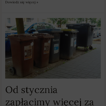
Dowiedz się więcej »
Od
stycznia
zapłacimy
więcej
za
śmieci
Od stycznia
zapłacimy więcej za