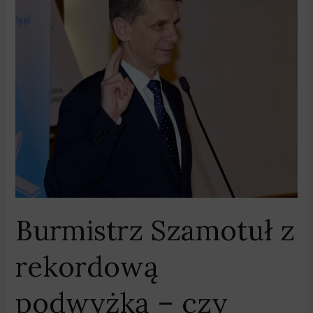
z
rekordową
podwyżką
–
czy
słusznie?
Burmistrz Szamotuł z
rekordową
podwyżką – czy