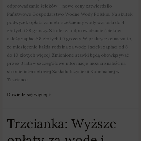
odprowadzanie ścieków – nowe ceny zatwierdziło
Państwowe Gospodarstwo Wodne Wody Polskie. Na skutek
podwyżek opłata za metr sześcienny wody wzrosła do 4
złotych i 38 groszy. Z kolei za odprowadzanie ścieków
należy zapłacić 8 złotych i 9 groszy. W praktyce oznacza to,
że miesięcznie każda rodzina za wodę i ścieki zapłaci od 8
do 10 złotych więcej. Zmienione stawki będą obowiązywać
przez 3 lata – szczegółowe informacje można znaleźć na
stronie internetowej Zakładu Inżynierii Komunalnej w
Trzciance.
Dowiedz się więcej »
Trzcianka: Wyższe
Trzcianka:
Wyższe
opłaty za wodę i
opłaty