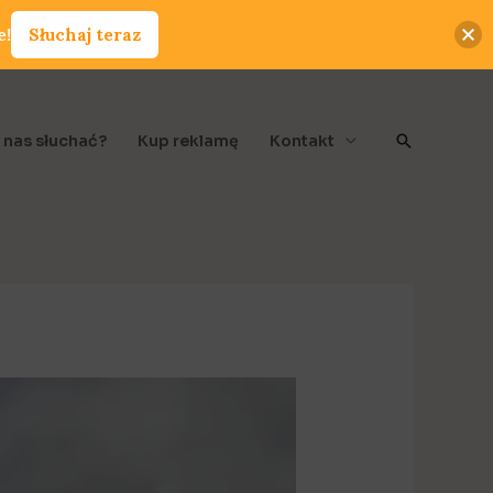
e!
Słuchaj teraz
Szukaj
 nas słuchać?
Kup reklamę
Kontakt