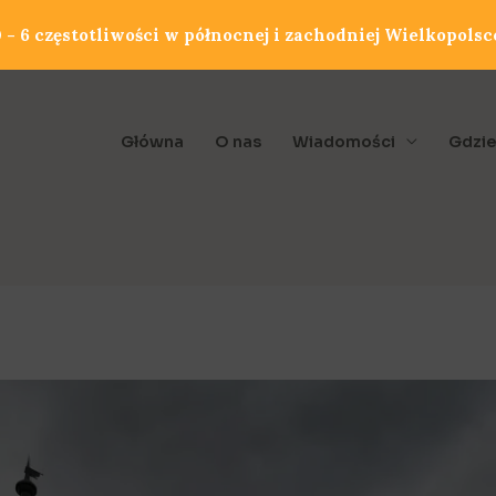
- 6 częstotliwości w północnej i zachodniej Wielkopolsc
Główna
O nas
Wiadomości
Gdzie