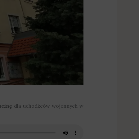
ścinę
dla uchodźców wojennych w