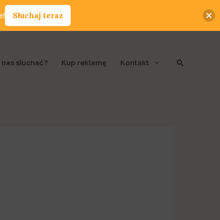
e!
Słuchaj teraz
Szukaj
 nas słuchać?
Kup reklamę
Kontakt