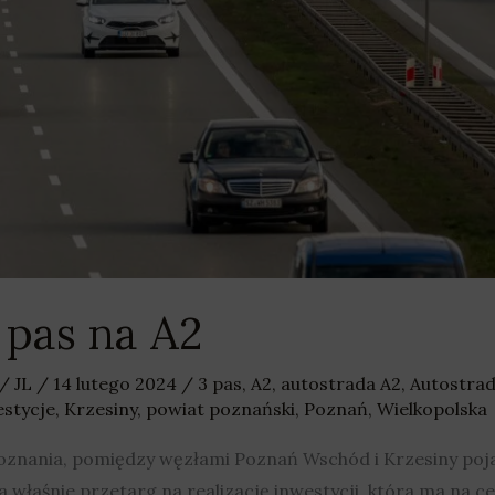
 pas na A2
/
JL
/
14 lutego 2024
/
3 pas
,
A2
,
autostrada A2
,
Autostrad
estycje
,
Krzesiny
,
powiat poznański
,
Poznań
,
Wielkopolska
nania, pomiędzy węzłami Poznań Wschód i Krzesiny pojawi
a właśnie przetarg na realizację inwestycji, która ma na c