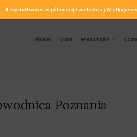
- 6 częstotliwości w północnej i zachodniej Wielkopolsc
Główna
O nas
Wiadomości
Gdzie
bwodnica Poznania