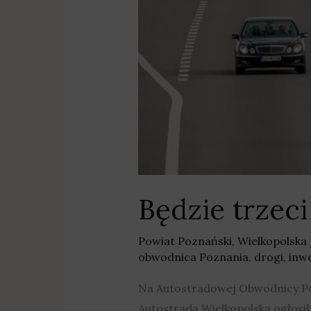
Będzie trzeci
Powiat Poznański
,
Wielkopolska
obwodnica Poznania
,
drogi
,
inw
Na Autostradowej Obwodnicy Poz
Autostrada Wielkopolska ogłosił