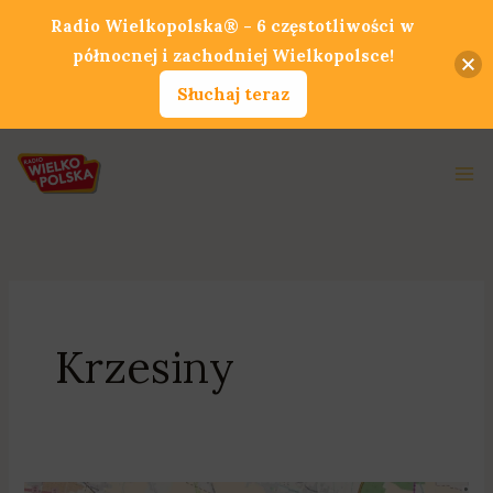
Przejdź
Radio Wielkopolska® - 6 częstotliwości w
do
północnej i zachodniej Wielkopolsce!
treści
Słuchaj teraz
Ma
Me
Krzesiny