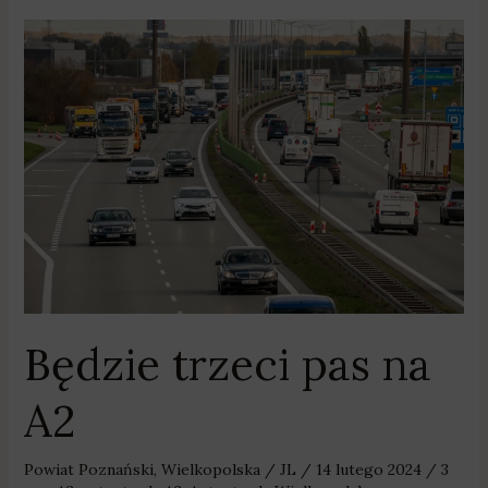
Będzie
trzeci
pas
na
A2
Będzie trzeci pas na
A2
Powiat Poznański
,
Wielkopolska
/
JL
/
14 lutego 2024
/
3