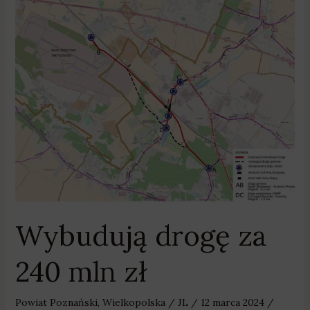
Wybudują
drogę
za
240
mln
zł
Wybudują drogę za
240 mln zł
Powiat Poznański
,
Wielkopolska
/
JL
/
12 marca 2024
/