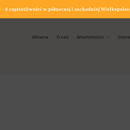
- 6 częstotliwości w północnej i zachodniej Wielkopolsc
Główna
O nas
Wiadomości
Gdzie