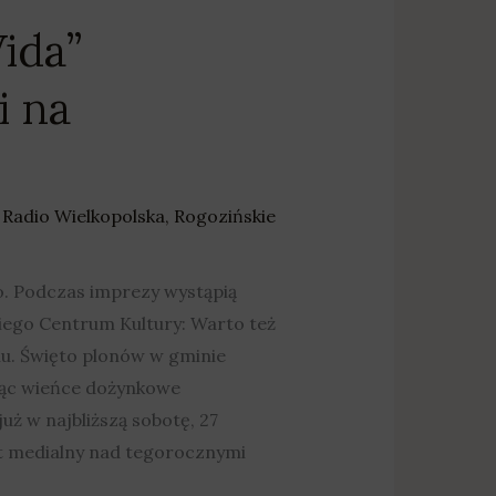
ida”
i na
,
Radio Wielkopolska
,
Rogozińskie
o. Podczas imprezy wystąpią
iego Centrum Kultury: Warto też
u. Święto plonów w gminie
ując wieńce dożynkowe
ż w najbliższą sobotę, 27
nat medialny nad tegorocznymi