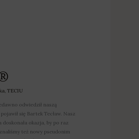
a®
ka
,
TECIU
iedawno odwiedził naszą
® pojawił się Bartek Tecław. Nasz
 doskonała okazja, by po raz
oznaliśmy też nowy pseudonim