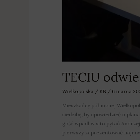
TECIU odwied
Wielkopolska
/
KB
/
6 marca 2
Mieszkańcy północnej Wielkopols
siedzibę, by opowiedzieć o plana
gość wpadł w sito pytań Andrzej
pierwszy zaprezentować najnows