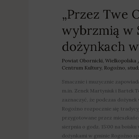
„Przez Twe Oc
wybrzmią w S
dożynkach w
Powiat Obornicki
,
Wielkopolska
Centrum Kultury
,
Rogoźno
,
stud
Smacznie i muzycznie zapowiada
m.in. Zenek Martyniuk i Bartek
zaznaczyć, że podczas dożynek 
Rogoźno rozpocznie się tradycyj
przygotowane przez mieszkańców
sierpnia o godz. 15:00 na boisk
dożynkami w gminie Rogoźno spr