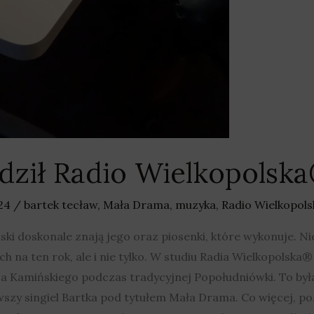
ził Radio Wielkopolsk
024
/
bartek tecław
,
Mała Drama
,
muzyka
,
Radio Wielkopols
ki doskonale znają jego oraz piosenki, które wykonuje. N
ch na ten rok, ale i nie tylko. W studiu Radia Wielkopolska
a Kamińskiego podczas tradycyjnej Popołudniówki. To była
zy singiel Bartka pod tytułem Mała Drama. Co więcej, p