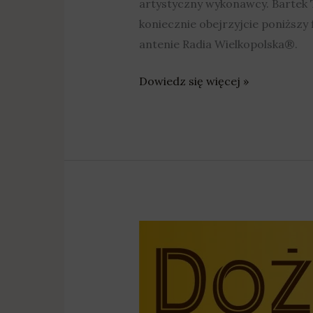
artystyczny wykonawcy. Bartek T
koniecznie obejrzyjcie poniższy 
antenie Radia Wielkopolska®.
Dowiedz się więcej »
„Przez
Twe
Oczy
Zielone”
i