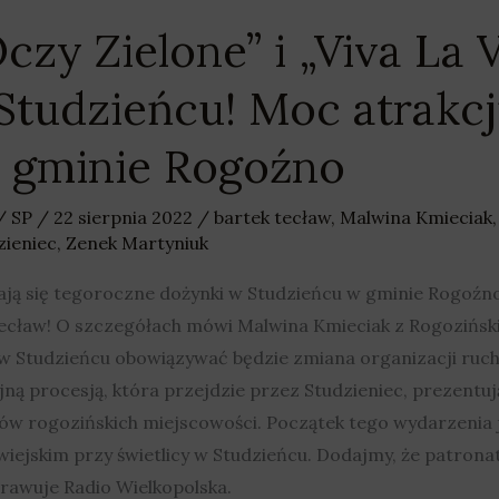
zy Zielone” i „Viva La V
tudzieńcu! Moc atrakcj
 gminie Rogoźno
/
SP
/
22 sierpnia 2022
/
bartek tecław
,
Malwina Kmieciak
zieniec
,
Zenek Martyniuk
ją się tegoroczne dożynki w Studzieńcu w gminie Rogoźn
 Tecław! O szczegółach mówi Malwina Kmieciak z Rogozińsk
w Studzieńcu obowiązywać będzie zmiana organizacji ruch
ną procesją, która przejdzie przez Studzieniec, prezent
 rogozińskich miejscowości. Początek tego wydarzenia ju
u wiejskim przy świetlicy w Studzieńcu. Dodajmy, że patro
awuje Radio Wielkopolska.