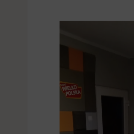
TECIU
odwiedził
Radio
Wielkopolska®