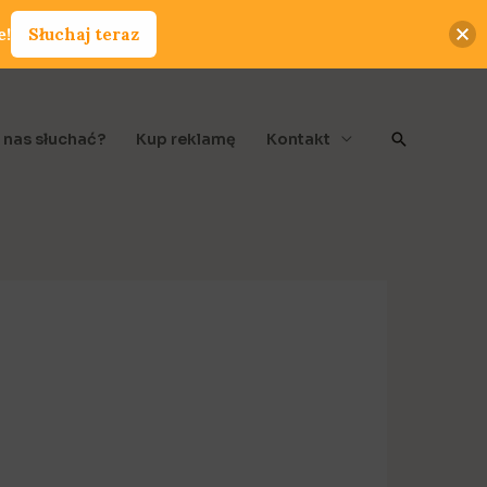
e!
Słuchaj teraz
Szukaj
 nas słuchać?
Kup reklamę
Kontakt