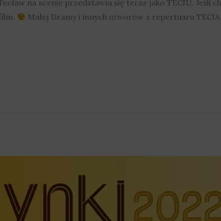
ecław na scenie przedstawia się teraz jako TECIU. Jeśli ch
film.
Małej Dramy i innych utworów z repertuaru TECIA 