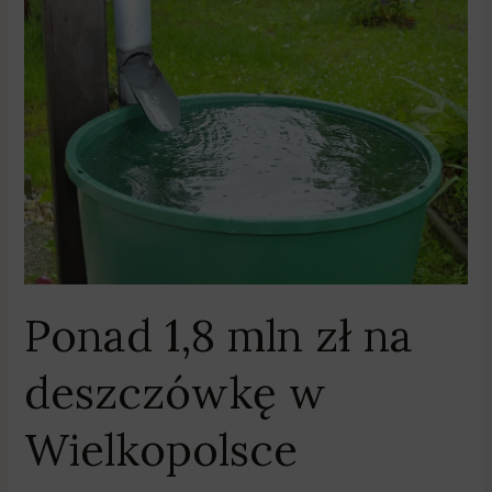
Ponad
1,8
mln
zł
na
deszczówkę
w
Wielkopolsce
Ponad 1,8 mln zł na
deszczówkę w
Wielkopolsce