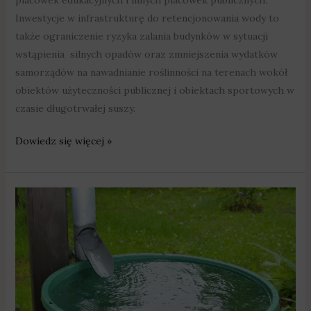
placówek edukacyjnych i innych placówek publicznych.
Inwestycje w infrastrukturę do retencjonowania wody to
także ograniczenie ryzyka zalania budynków w sytuacji
wstąpienia silnych opadów oraz zmniejszenia wydatków
samorządów na nawadnianie roślinności na terenach wokół
obiektów użyteczności publicznej i obiektach sportowych w
czasie długotrwałej suszy.
Dowiedz się więcej »
Nawet
5
tys.
zł
na
„złapanie”
deszczówki