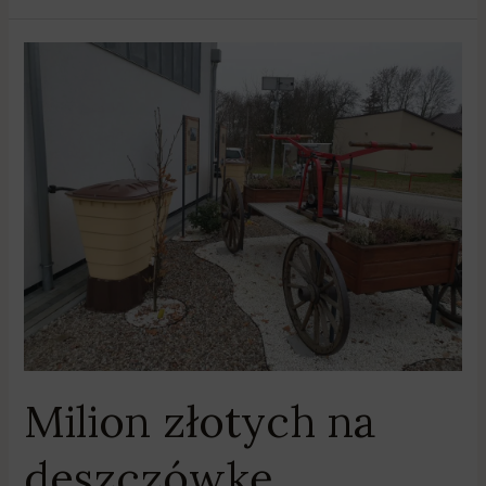
Milion
złotych
na
deszczówkę
Milion złotych na
deszczówkę