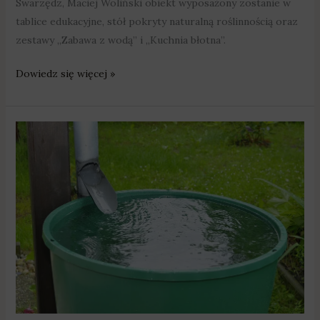
Swarzędz, Maciej Woliński obiekt wyposażony zostanie w
tablice edukacyjne, stół pokryty naturalną roślinnością oraz
zestawy „Zabawa z wodą” i „Kuchnia błotna”.
Dowiedz się więcej »
W
Rabowicach
powstanie
ogród
deszczowy