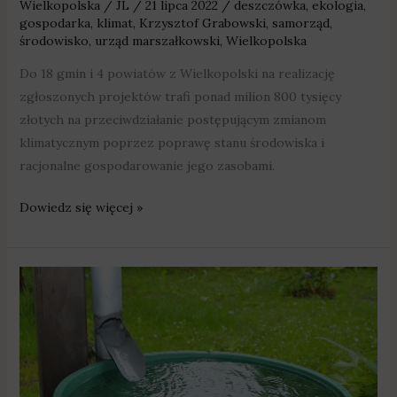
Wielkopolska
/
JL
/
21 lipca 2022
/
deszczówka
,
ekologia
,
gospodarka
,
klimat
,
Krzysztof Grabowski
,
samorząd
,
środowisko
,
urząd marszałkowski
,
Wielkopolska
Do 18 gmin i 4 powiatów z Wielkopolski na realizację
zgłoszonych projektów trafi ponad milion 800 tysięcy
złotych na przeciwdziałanie postępującym zmianom
klimatycznym poprzez poprawę stanu środowiska i
racjonalne gospodarowanie jego zasobami.
Dowiedz się więcej »
W
Rabowicach
powstanie
ogród
deszczowy