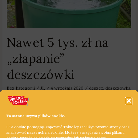
Nawet 5 tys. zł na
„złapanie”
deszczówki
Bez kategorii
/
JL
/
4 września 2020
/
deszcz
,
deszczówka
,
dom
,
ekologia
,
finanse
,
gospodarka
,
klimat
,
nieruchomości
,
WFOŚiGW
,
wody opadowe
5 tysięcy złotych można otrzymać na gromadzenie i dalsze
Ta strona używa plików cookie.
wykorzystanie deszczówki. Właściciele domów mogą
Pliki cookie pomagają zapewnić Tobie lepsze użytkowanie strony oraz
składać wnioski do programu „Moja woda”.
analizować nasz ruch na stronie. Możesz zarządzać swoimi plikami
cookie, wyrażając zgodę na wszystkie lub wybrane opcje.