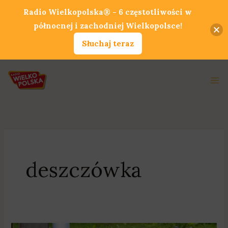
Przejdź
Radio Wielkopolska® - 6 częstotliwości w
do
północnej i zachodniej Wielkopolsce!
treści
Słuchaj teraz
Ma
Me
deszczówka