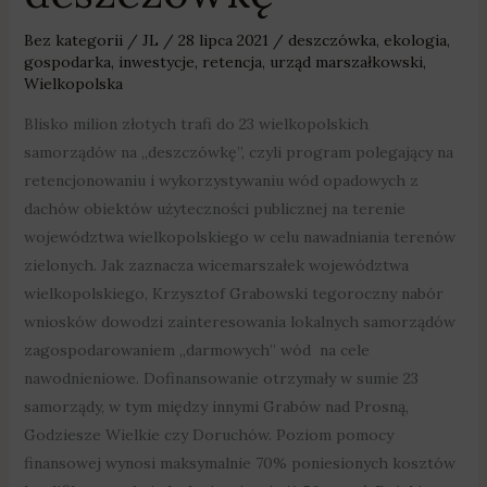
Bez kategorii
/
JL
/
28 lipca 2021
/
deszczówka
,
ekologia
,
gospodarka
,
inwestycje
,
retencja
,
urząd marszałkowski
,
Wielkopolska
Blisko milion złotych trafi do 23 wielkopolskich
samorządów na „deszczówkę”, czyli program polegający na
retencjonowaniu i wykorzystywaniu wód opadowych z
dachów obiektów użyteczności publicznej na terenie
województwa wielkopolskiego w celu nawadniania terenów
zielonych. Jak zaznacza wicemarszałek województwa
wielkopolskiego, Krzysztof Grabowski tegoroczny nabór
wniosków dowodzi zainteresowania lokalnych samorządów
zagospodarowaniem „darmowych” wód na cele
nawodnieniowe. Dofinansowanie otrzymały w sumie 23
samorządy, w tym między innymi Grabów nad Prosną,
Godziesze Wielkie czy Doruchów. Poziom pomocy
finansowej wynosi maksymalnie 70% poniesionych kosztów