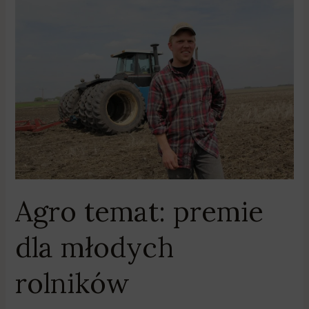
Agro
temat:
premie
dla
młodych
rolników
Agro temat: premie
dla młodych
rolników