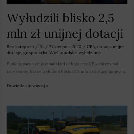
Wyłudzili blisko 2,5
mln zł unijnej dotacji
Bez kategorii
/
JL
/
27 sierpnia 2020
/
CBA
,
dotacja unijna
,
dotacje
,
gospodarka
,
Wielkopolska
,
wyłudzenie
Funkcjonariusze poznańskiej delegatury CBA zatrzymali
trzy osoby, które wyłudzili blisko 2,5 mln zł dotacji unijnych.
Dowiedz się więcej »
150
tys.
zł
dla