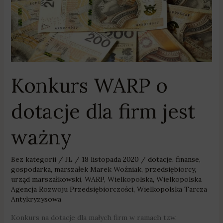
jest
ważny
Konkurs WARP o
dotacje dla firm jest
ważny
Bez kategorii
/
JL
/
18 listopada 2020
/
dotacje
,
finanse
,
gospodarka
,
marszałek Marek Woźniak
,
przedsiębiorcy
,
urząd marszałkowski
,
WARP
,
Wielkopolska
,
Wielkopolska
Agencja Rozwoju Przedsiębiorczości
,
Wielkopolska Tarcza
Antykryzysowa
Konkurs na dotacje dla małych firm w ramach tzw.