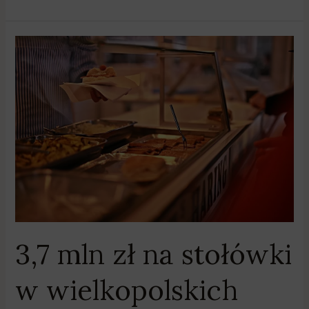
3,7
mln
zł
na
stołówki
w
wielkopolskich
szkołach
3,7 mln zł na stołówki
w wielkopolskich