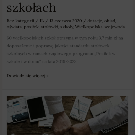
szkołach
Bez kategorii
/
JL
/
13 czerwca 2020
/
dotacje
,
obiad
,
oświata
,
posiłek
,
stołówki
,
szkoły
,
Wielkopolska
,
wojewoda
60 wielkopolskich szkół otrzyma w tym roku 3,7 mln zł na
doposażenie i poprawę jakości standardu stołówek
szkolnych w ramach rządowego programu „Posiłek w
szkole i w domu” na lata 2019-2023.
Dowiedz się więcej »
Milion
złotych
dla
nowych
firm