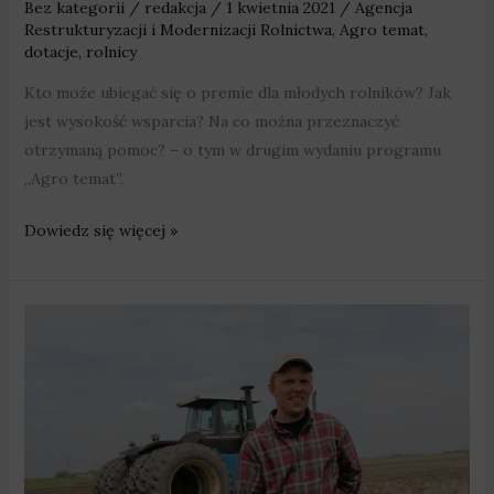
Bez kategorii
/
redakcja
/
1 kwietnia 2021
/
Agencja
Restrukturyzacji i Modernizacji Rolnictwa
,
Agro temat
,
dotacje
,
rolnicy
Kto może ubiegać się o premie dla młodych rolników? Jak
jest wysokość wsparcia? Na co można przeznaczyć
otrzymaną pomoc? – o tym w drugim wydaniu programu
„Agro temat”.
Dowiedz się więcej »
Agro
temat:
premie
dla
młodych
rolników