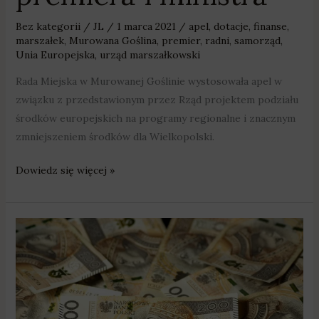
Bez kategorii
/
JL
/
1 marca 2021
/
apel
,
dotacje
,
finanse
,
marszałek
,
Murowana Goślina
,
premier
,
radni
,
samorząd
,
Unia Europejska
,
urząd marszałkowski
Rada Miejska w Murowanej Goślinie wystosowała apel w
związku z przedstawionym przez Rząd projektem podziału
środków europejskich na programy regionalne i znacznym
zmniejszeniem środków dla Wielkopolski.
Dowiedz się więcej »
Konkurs
WARP
o
dotacje
dla
firm