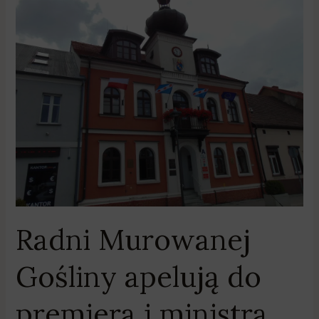
Murowanej
Gośliny
apelują
do
premiera
i
ministra
Radni Murowanej
Gośliny apelują do
premiera i ministra