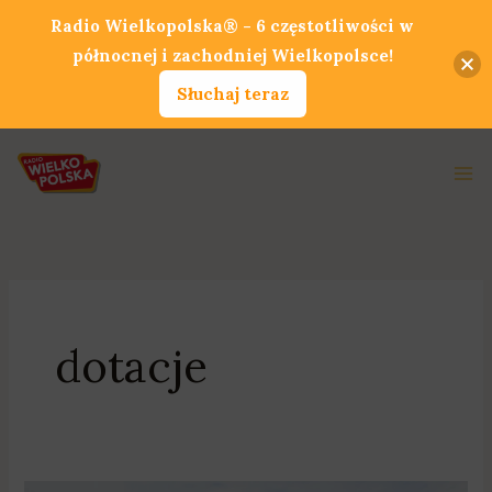
Przejdź
Radio Wielkopolska® - 6 częstotliwości w
do
północnej i zachodniej Wielkopolsce!
treści
Słuchaj teraz
Ma
Me
dotacje