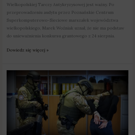
Wielkopolskiej Tarczy Antykryzysowej jest ważny. Po
przeprowadzeniu audytu przez Poznańskie Centrum
Superkomputerowo-Sieciowe marszałek województwa
wielkopolskiego, Marek Woźniak uznał, że nie ma podstaw
do unieważnienia konkursu grantowego z 24 sierpnia.
Dowiedz się więcej »
Wyłudzili
blisko
2,5
mln
zł
unijnej
dotacji