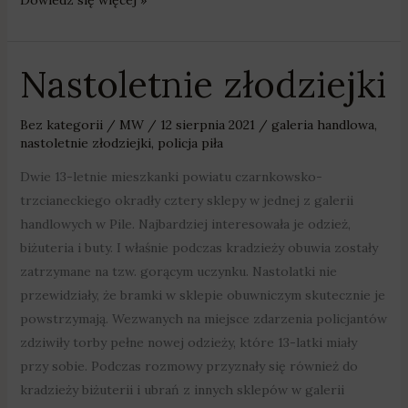
Nastoletnie złodziejki
Nastoletnie
złodziejki
Bez kategorii
/
MW
/
12 sierpnia 2021
/
galeria handlowa
,
nastoletnie złodziejki
,
policja piła
Dwie 13-letnie mieszkanki powiatu czarnkowsko-
trzcianeckiego okradły cztery sklepy w jednej z galerii
handlowych w Pile. Najbardziej interesowała je odzież,
biżuteria i buty. I właśnie podczas kradzieży obuwia zostały
zatrzymane na tzw. gorącym uczynku. Nastolatki nie
przewidziały, że bramki w sklepie obuwniczym skutecznie je
powstrzymają. Wezwanych na miejsce zdarzenia policjantów
zdziwiły torby pełne nowej odzieży, które 13-latki miały
przy sobie. Podczas rozmowy przyznały się również do
kradzieży biżuterii i ubrań z innych sklepów w galerii