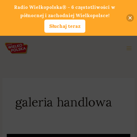
Przejdź
Radio Wielkopolska® - 6 częstotliwości w
do
północnej i zachodniej Wielkopolsce!
treści
Słuchaj teraz
Ma
Me
galeria handlowa