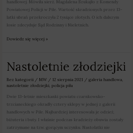
handlowej. Mówiła sierż. Magdalena Szukajło z Komendy
Powiatowej Policji w Pile. Wartość skradzionych przez 13-
latki ubrań przekroczyła 2 tysiące złotych. O ich dalszym
losie zdecyduje Sąd Rodzinny i Nieletnich.
Dowiedz się więcej »
Nastoletnie złodziejki
Nastoletnie
złodziejki
Bez kategorii
/
MW
/
12 sierpnia 2021
/
galeria handlowa
,
nastoletnie złodziejki
,
policja piła
Dwie 13-letnie mieszkanki powiatu czarnkowsko-
trzcianeckiego okradły cztery sklepy w jednej z galerii
handlowych w Pile. Najbardziej interesowała je odzież,
biżuteria i buty. I właśnie podczas kradzieży obuwia zostały
zatrzymane na tzw. gorącym uczynku. Nastolatki nie