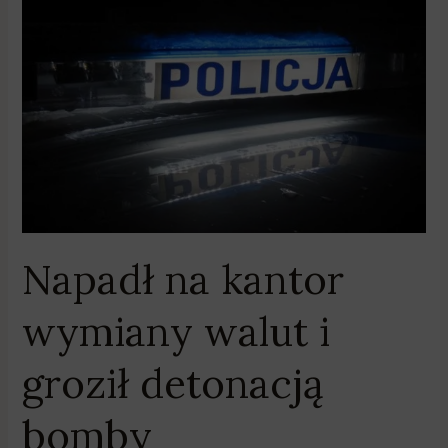
Napadł
na
kantor
wymiany
walut
i
groził
detonacją
bomby
Napadł na kantor
wymiany walut i
groził detonacją
bomby