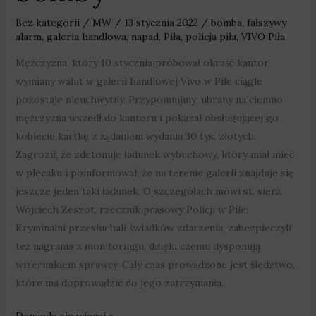
Bez kategorii
/
MW
/
13 stycznia 2022
/
bomba
,
fałszywy
alarm
,
galeria handlowa
,
napad
,
Piła
,
policja piła
,
VIVO Piła
Mężczyzna, który 10 stycznia próbował okraść kantor
wymiany walut w galerii handlowej Vivo w Pile ciągle
pozostaje nieuchwytny. Przypomnijmy: ubrany na ciemno
mężczyzna wszedł do kantoru i pokazał obsługującej go
kobiecie kartkę z żądaniem wydania 30 tys. złotych.
Zagroził, że zdetonuje ładunek wybuchowy, który miał mieć
w plecaku i poinformował, że na terenie galerii znajduje się
jeszcze jeden taki ładunek. O szczegółach mówi st. sierż.
Wojciech Zeszot, rzecznik prasowy Policji w Pile:
Kryminalni przesłuchali świadków zdarzenia, zabezpieczyli
też nagrania z monitoringu, dzięki czemu dysponują
wizerunkiem sprawcy. Cały czas prowadzone jest śledztwo,
które ma doprowadzić do jego zatrzymania.
Dowiedz się więcej »