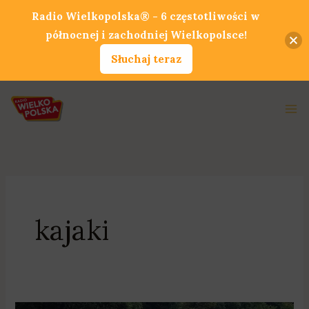
Przejdź
Radio Wielkopolska® - 6 częstotliwości w
do
północnej i zachodniej Wielkopolsce!
treści
Słuchaj teraz
Ma
Me
kajaki