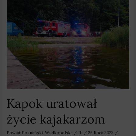
Kapok
uratował
życie
kajakarzom
Kapok uratował
życie kajakarzom
Powiat Poznański
,
Wielkopolska
/
JL
/
25 lipca 2023
/