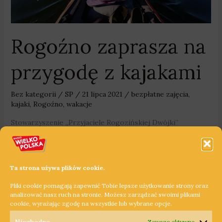
Rogoźno zaprasza na
przygodę z kajakami
Bez kategorii
/
SP
/
21 lipca 2021
/
bezpłatne zajęcia
,
kajaki
,
Rogoźno
,
wakacje
Stowarzyszenie „Przyjaciele Rogozińskiej Dwójki”
organizuje w swoim mieście bezpłatne zajęcia kajakarskie .
Więcej na ten temat wie nasz reporter, Sebastian Pawlaczyk.
Więcej informacji na temat bezpłatnych zajęć kajakarskich
Ta strona używa plików cookie.
można znaleźć na stronie internetowej Szkoły Podstawowej
Pliki cookie pomagają zapewnić Tobie lepsze użytkowanie strony oraz
nr. 2 w Rogoźnie.
analizować nasz ruch na stronie. Możesz zarządzać swoimi plikami
cookie, wyrażając zgodę na wszystkie lub wybrane opcje.
Dowiedz się więcej »
Zawsze aktywne