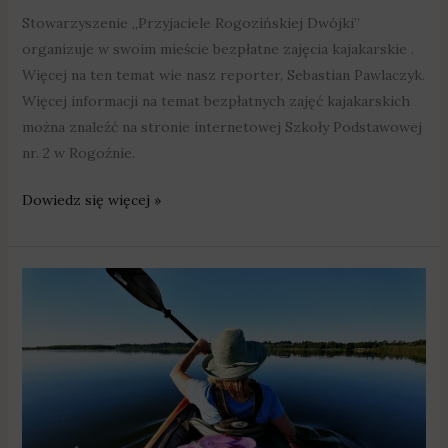
Stowarzyszenie „Przyjaciele Rogozińskiej Dwójki”
organizuje w swoim mieście bezpłatne zajęcia kajakarskie .
Więcej na ten temat wie nasz reporter, Sebastian Pawlaczyk.
Więcej informacji na temat bezpłatnych zajęć kajakarskich
można znaleźć na stronie internetowej Szkoły Podstawowej
nr. 2 w Rogoźnie.
Dowiedz się więcej »
Rogoźno
zaprasza
na
przygodę
z
kajakami