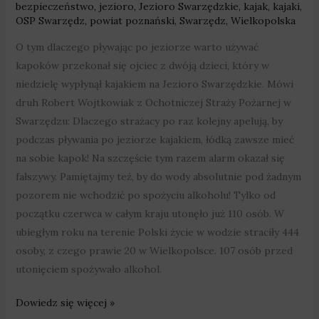
bezpieczeństwo
,
jezioro
,
Jezioro Swarzędzkie
,
kajak
,
kajaki
,
OSP Swarzędz
,
powiat poznański
,
Swarzędz
,
Wielkopolska
O tym dlaczego pływając po jeziorze warto używać
kapoków przekonał się ojciec z dwóją dzieci, który w
niedzielę wypłynął kajakiem na Jezioro Swarzędzkie. Mówi
druh Robert Wojtkowiak z Ochotniczej Straży Pożarnej w
Swarzędzu: Dlaczego strażacy po raz kolejny apelują, by
podczas pływania po jeziorze kajakiem, łódką zawsze mieć
na sobie kapok! Na szczęście tym razem alarm okazał się
fałszywy. Pamiętajmy też, by do wody absolutnie pod żadnym
pozorem nie wchodzić po spożyciu alkoholu! Tylko od
początku czerwca w całym kraju utonęło już 110 osób. W
ubiegłym roku na terenie Polski życie w wodzie straciły 444
osoby, z czego prawie 20 w Wielkopolsce. 107 osób przed
utonięciem spożywało alkohol.
Dowiedz się więcej »