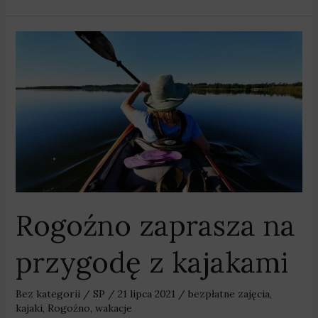
Rogoźno
zaprasza
na
przygodę
z
kajakami
Rogoźno zaprasza na
przygodę z kajakami
Bez kategorii
/
SP
/
21 lipca 2021
/
bezpłatne zajęcia
,
kajaki
,
Rogoźno
,
wakacje