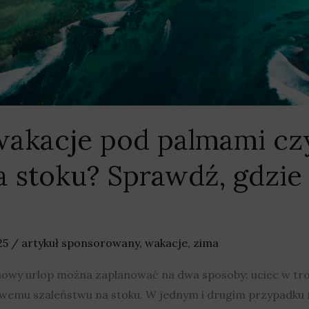
akacje pod palmami czy
 stoku? Sprawdź, gdzie 
25
/
artykuł sponsorowany
,
wakacje
,
zima
rlop można zaplanować na dwa sposoby: uciec w tropiki
wemu szaleństwu na stoku. W jednym i drugim przypadku n