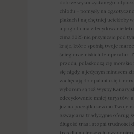
dobrze wykorzystanego odpoczynk
chłodu – pomysły na egzotyczne 
plażach i najchętniej uciekłoby w
a pogoda ma zdecydowanie letni 
zima 2025 nie przyniesie pod ty
kraje, które spełnią twoje marze
śnieg oraz niskich temperatur. T
przodu, połaskoczą cię morskie f
się nigdy, a jedynym minusem zi
zachęcają do opalania się i mor
wyborem są też Wyspy Kanaryjski
zdecydowanie mniej turystów, at
już na początku sezonu Twoje na
Szwajcaria tradycyjnie oferują 
długość tras i stopni trudności 
tras dla najlepszych, czy dopier