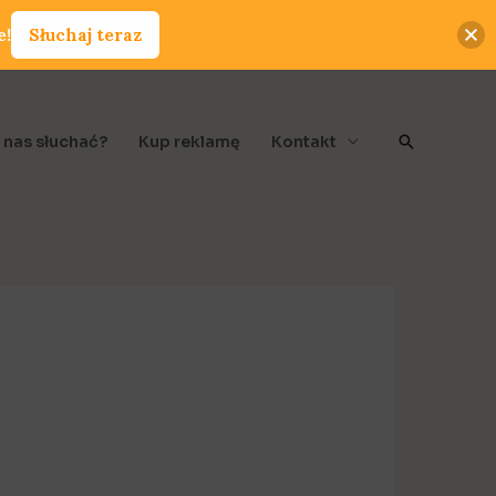
e!
Słuchaj teraz
Szukaj
 nas słuchać?
Kup reklamę
Kontakt