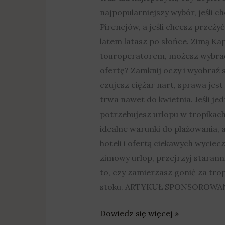
najpopularniejszy wybór, jeśli c
Pirenejów, a jeśli chcesz przeży
latem latasz po słońce. Zimą Ka
touroperatorem, możesz wybrać o
ofertę? Zamknij oczy i wyobraź 
czujesz ciężar nart, sprawa jest
trwa nawet do kwietnia. Jeśli je
potrzebujesz urlopu w tropikach
idealne warunki do plażowania, 
hoteli i ofertą ciekawych wyciec
zimowy urlop, przejrzyj staranni
to, czy zamierzasz gonić za trop
stoku. ARTYKUŁ SPONSOROWA
Dowiedz się więcej »