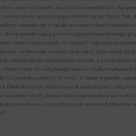
hodzi o narty w Europie, ale są też inne możliwości. Hiszpa
ć coś naprawdę egzotycznego, wybierz się do Turcji. Tak, do
padocja zamienia się w raj dla narciarzy i fanów snowboard
fertę umożliwiającą przewóz sprzętu narciarskiego gratis
sobie zimowy wypoczynek. Co widzisz? Jeśli masz pod powie
 prosta – wybierz się na narty za granicą, gdzie śnieg nigdy
dnak zamiast śniegu widzisz błękit oceanu, a pod stopami cz
. Dobry wybór, bo zimą temperatura w wielu tropikalnych mi
ale też pozwala zobaczyć to i owo. W takim wypadku szukaj
zek fakultatywnych, zwłaszcza jeśli podróżujesz z całą rod
e wszystkie oferty. Zima w Itace zapowiada się niezwykle 
ikalnym słońcem, czy też bliżej ci do mroźnych klimatów i 
NY