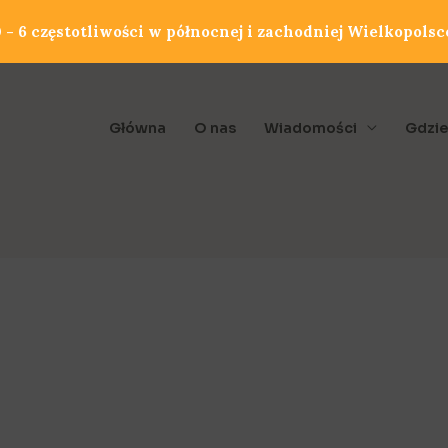
- 6 częstotliwości w północnej i zachodniej Wielkopolsc
Główna
O nas
Wiadomości
Gdzie