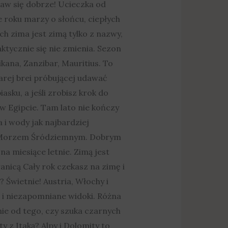
baw się dobrze! Ucieczka od
 roku marzy o słońcu, ciepłych
ych zima jest zimą tylko z nazwy,
tycznie się nie zmienia. Sezon
ana, Zanzibar, Mauritius. To
zarej brei próbującej udawać
asku, a jeśli zrobisz krok do
 w Egipcie. Tam lato nie kończy
 i wody jak najbardziej
 nad Morzem Śródziemnym. Dobrym
a miesiące letnie. Zimą jest
anicą Cały rok czekasz na zimę i
Świetnie! Austria, Włochy i
 i niezapomniane widoki. Różna
żnie od tego, czy szuka czarnych
y z Itaką? Alpy i Dolomity to