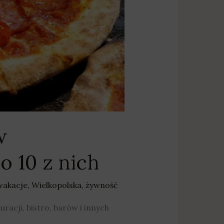
w
o 10 z nich
wakacje
,
Wielkopolska
,
żywność
racji, bistro, barów i innych