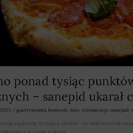
no ponad tysiąc punktó
nych – sanepid ukarał c
 2023
/
gastronomia
,
kontrole
,
lato
,
restauracje
,
sanepid
,
łączną kwotę 31 tysięcy złotych – to efekt kontroli restau
lkopolsce w czasie wakacji.