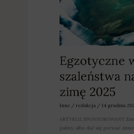
zimę
2025
Egzotyczne w
szaleństwa na
zimę 2025
Inne
/
redakcja
/
14 grudnia 20
ARTYKUŁ SPONSOROWANY Zimowy u
palmy, albo dać się porwać zimo