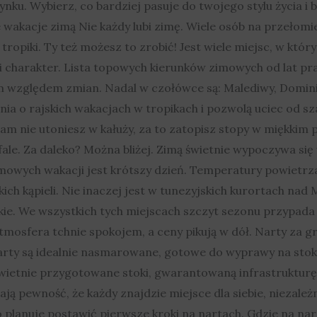
u. Wybierz, co bardziej pasuje do twojego stylu życia i 
wakacje zimą Nie każdy lubi zimę. Wiele osób na przełomie
 tropiki. Ty też możesz to zrobić! Jest wiele miejsc, w któr
charakter. Lista topowych kierunków zimowych od lat prak
m względem zmian. Nadal w czołówce są: Malediwy, Dominik
nia o rajskich wakacjach w tropikach i pozwolą uciec od s
am nie utoniesz w kałuży, za to zatopisz stopy w miękkim pi
ale. Za daleko? Można bliżej. Zimą świetnie wypoczywa się
mowych wakacji jest krótszy dzień. Temperatury powietrza
skich kąpieli. Nie inaczej jest w tunezyjskich kurortach
e. We wszystkich tych miejscach szczyt sezonu przypada n
mosfera tchnie spokojem, a ceny pikują w dół. Narty za gr
rty są idealnie nasmarowane, gotowe do wyprawy na stok? 
świetnie przygotowane stoki, gwarantowaną infrastrukturę
dają pewność, że każdy znajdzie miejsce dla siebie, niezale
o planuje postawić pierwsze kroki na nartach. Gdzie na nart