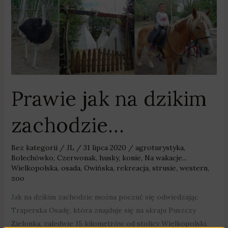
Prawie
jak
na
dzikim
zachodzie…
Prawie jak na dzikim
zachodzie…
Bez kategorii
/
JL
/
31 lipca 2020
/
agroturystyka
,
Bolechówko
,
Czerwonak
,
husky
,
konie
,
Na wakacje...
Wielkopolska
,
osada
,
Owińska
,
rekreacja
,
strusie
,
western
,
zoo
Jak na dzikim zachodzie można poczuć się odwiedzając
Traperska Osadę, która znajduje się na skraju Puszczy
Zielonka, zaledwie 15 kilometrów od stolicy Wielkopolski.