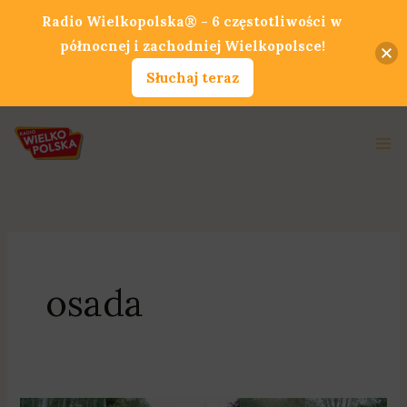
Przejdź
Radio Wielkopolska® - 6 częstotliwości w
do
północnej i zachodniej Wielkopolsce!
treści
Słuchaj teraz
Ma
Me
osada