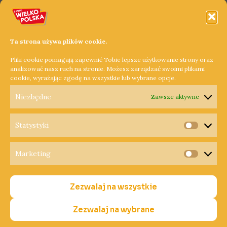
Można tutaj pojeździć konno, a także psimi zaprzęgami
ciągniętymi przez Husky. Noc spędzimy w indiańskim
namiocie, w którym rozpalimy ognisko, zaś na śniadanie
Ta strona używa plików cookie.
otrzymamy jajecznicę ze strusiego jaja, które wykarmi aż 25
Pliki cookie pomagają zapewnić Tobie lepsze użytkowanie strony oraz
osób.
analizować nasz ruch na stronie. Możesz zarządzać swoimi plikami
cookie, wyrażając zgodę na wszystkie lub wybrane opcje.
Dowiedz się więcej »
Niezbędne
Zawsze aktywne
Statystyki
Statysty
Marketing
Copyright © 2026 Radio Wielkopolska®
Marketi
Polityka Prywatności
Zezwalaj na wszystkie
Polityka Cookies
Nadawca
Zezwalaj na wybrane